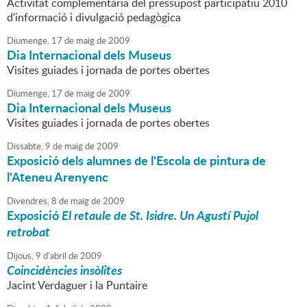
Activitat complementària del pressupost participatiu 2010
d'informació i divulgació pedagògica
Diumenge,
17
de
maig
de
2009
Dia Internacional dels Museus
Visites guiades i jornada de portes obertes
Diumenge,
17
de
maig
de
2009
Dia Internacional dels Museus
Visites guiades i jornada de portes obertes
Dissabte,
9
de
maig
de
2009
Exposició dels alumnes de l'Escola de pintura de
l'Ateneu Arenyenc
Divendres,
8
de
maig
de
2009
Exposició
El retaule de St. Isidre. Un Agustí Pujol
retrobat
Dijous,
9
d'
abril
de
2009
Coincidències insòlites
Jacint Verdaguer i la Puntaire