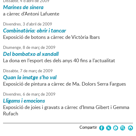
Dissabte,
4
d'
abril
de
2009
Marines de sinera
a càrrec d'Antoni Lafuente
Divendres,
3
d'
abril
de
2009
Combinatòria: obrir i tancar
Exposició de botons a càrrec de Victòria Ibars
Diumenge,
8
de
març
de
2009
Del bombatxo al xandall
La dona en l'esport des dels anys 40 fins a l'actualitat
Dissabte,
7
de
març
de
2009
Quan la imatge s'ho val
Exposició de pintura a càrrec de Ma. Dolors Serra Fargues
Divendres,
6
de
març
de
2009
Lligams i emocions
Exposició de joies i gravats a càrrec d'Imma Gibert i Gemma
Rufach
Compartir