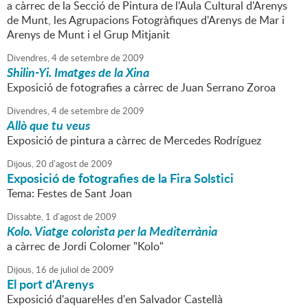
a càrrec de la Secció de Pintura de l'Aula Cultural d'Arenys
de Munt, les Agrupacions Fotogràfiques d'Arenys de Mar i
Arenys de Munt i el Grup Mitjanit
Divendres,
4
de
setembre
de
2009
Shilin-Yi. Imatges de la Xina
Exposició de fotografies a càrrec de Juan Serrano Zoroa
Divendres,
4
de
setembre
de
2009
Allò que tu veus
Exposició de pintura a càrrec de Mercedes Rodríguez
Dijous,
20
d'
agost
de
2009
Exposició de fotografies de la Fira Solstici
Tema: Festes de Sant Joan
Dissabte,
1
d'
agost
de
2009
Kolo. Viatge colorista per la Mediterrània
a càrrec de Jordi Colomer "Kolo"
Dijous,
16
de
juliol
de
2009
El port d'Arenys
Exposició d'aquarel·les d'en Salvador Castellà