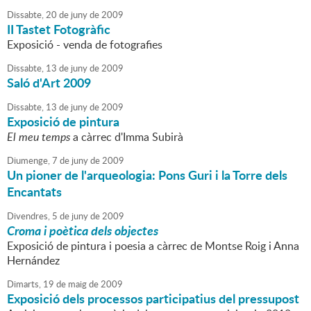
Dissabte,
20
de
juny
de
2009
II Tastet Fotogràfic
Exposició - venda de fotografies
Dissabte,
13
de
juny
de
2009
Saló d'Art 2009
Dissabte,
13
de
juny
de
2009
Exposició de pintura
El meu temps
a càrrec d'Imma Subirà
Diumenge,
7
de
juny
de
2009
Un pioner de l'arqueologia: Pons Guri i la Torre dels
Encantats
Divendres,
5
de
juny
de
2009
Croma i poètica dels objectes
Exposició de pintura i poesia a càrrec de Montse Roig i Anna
Hernández
Dimarts,
19
de
maig
de
2009
Exposició dels processos participatius del pressupost