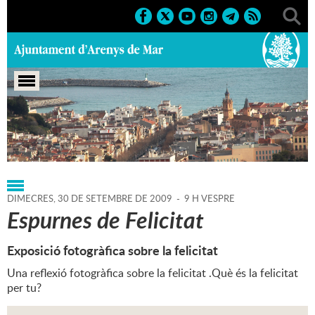
Portada
>
Regidories
>
Cultura
>
Agenda
>
30-09-2009
DIMECRES,
30
DE
SETEMBRE
DE
2009
-
9 H VESPRE
Espurnes de Felicitat
Exposició fotogràfica sobre la felicitat
Una reflexió fotogràfica sobre la felicitat .Què és la felicitat
per tu?