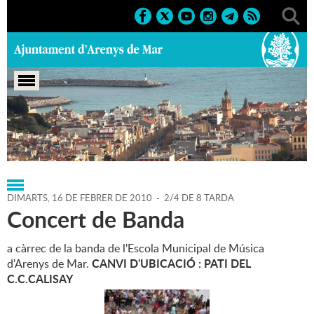
Portada
>
Regidories
>
Cultura
>
Agenda
>
16-02-2010
DIMARTS,
16
DE
FEBRER
DE
2010
-
2/4 DE 8 TARDA
Concert de Banda
a càrrec de la banda de l'Escola Municipal de Música
CANVI D'UBICACIÓ : PATI DEL
d'Arenys de Mar.
C.C.CALISAY