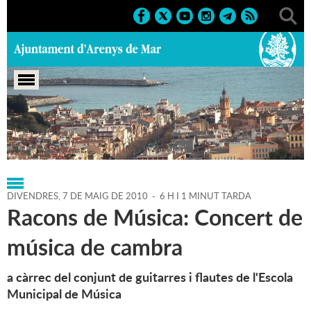
Portada
>
Regidories
>
Cultura
>
Agenda
>
07-05-2010
DIVENDRES,
7
DE
MAIG
DE
2010
-
6 H I 1 MINUT TARDA
Racons de Música: Concert de
música de cambra
a càrrec del conjunt de guitarres i flautes de l'Escola
Municipal de Música