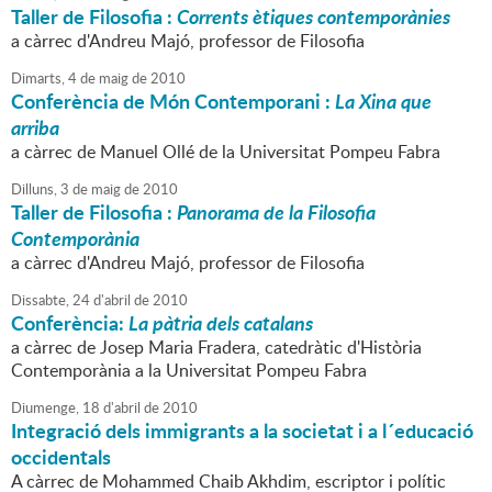
Taller de Filosofia :
Corrents ètiques contemporànies
a càrrec d'Andreu Majó, professor de Filosofia
Dimarts,
4
de
maig
de
2010
Conferència de Món Contemporani :
La Xina que
arriba
a càrrec de Manuel Ollé de la Universitat Pompeu Fabra
Dilluns,
3
de
maig
de
2010
Taller de Filosofia :
Panorama de la Filosofia
Contemporània
a càrrec d'Andreu Majó, professor de Filosofia
Dissabte,
24
d'
abril
de
2010
Conferència:
La pàtria dels catalans
a càrrec de Josep Maria Fradera, catedràtic d'Història
Contemporània a la Universitat Pompeu Fabra
Diumenge,
18
d'
abril
de
2010
Integració dels immigrants a la societat i a l´educació
occidentals
A càrrec de Mohammed Chaib Akhdim, escriptor i polític