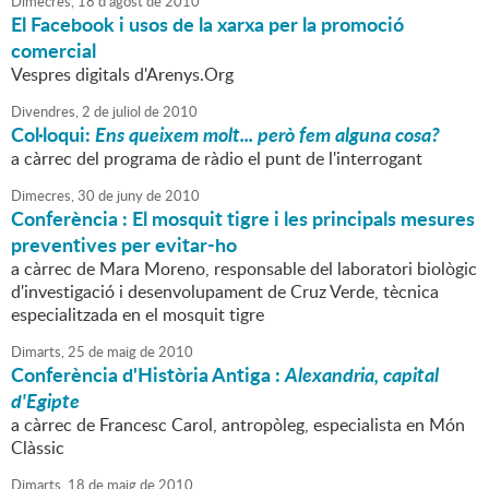
Dimecres,
18
d'
agost
de
2010
El Facebook i usos de la xarxa per la promoció
comercial
Vespres digitals d'Arenys.Org
Divendres,
2
de
juliol
de
2010
Col·loqui:
Ens queixem molt... però fem alguna cosa?
a càrrec del programa de ràdio el punt de l'interrogant
Dimecres,
30
de
juny
de
2010
Conferència : El mosquit tigre i les principals mesures
preventives per evitar-ho
a càrrec de Mara Moreno, responsable del laboratori biològic
d'investigació i desenvolupament de Cruz Verde, tècnica
especialitzada en el mosquit tigre
Dimarts,
25
de
maig
de
2010
Conferència d'Història Antiga :
Alexandria, capital
d'Egipte
a càrrec de Francesc Carol, antropòleg, especialista en Món
Clàssic
Dimarts,
18
de
maig
de
2010