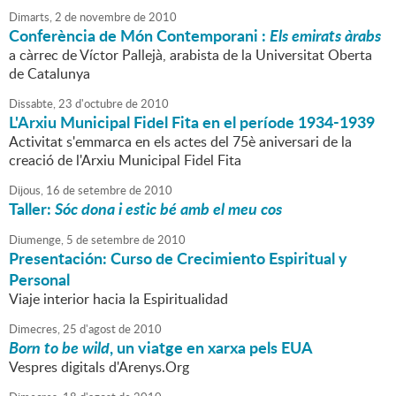
Dimarts,
2
de
novembre
de
2010
Conferència de Món Contemporani :
Els emirats àrabs
a càrrec de Víctor Pallejà, arabista de la Universitat Oberta
de Catalunya
Dissabte,
23
d'
octubre
de
2010
L'Arxiu Municipal Fidel Fita en el període 1934-1939
Activitat s'emmarca en els actes del 75è aniversari de la
creació de l'Arxiu Municipal Fidel Fita
Dijous,
16
de
setembre
de
2010
Taller:
Sóc dona i estic bé amb el meu cos
Diumenge,
5
de
setembre
de
2010
Presentación: Curso de Crecimiento Espiritual y
Personal
Viaje interior hacia la Espiritualidad
Dimecres,
25
d'
agost
de
2010
Born to be wild
, un viatge en xarxa pels EUA
Vespres digitals d'Arenys.Org