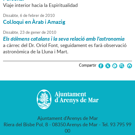
Viaje interior hacia la Espiritualidad
Dissabte,
6
de
febrer
de
2010
Col.loqui en Àrab i Amazig
Dissabte,
23
de
gener
de
2010
Els dólmens catalans i la seva relació amb l'astronomia
a càrrec del Dr. Oriol Font, seguidament es farà observació
astronòmica de la Lluna i Mart.
Compartir
Ajuntament d'Arenys de Mar
Riera del Bisbe Pol, 8 - 08350 Arenys de Mar - Tel. 93 795 99
00