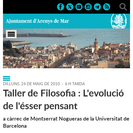
Portada
>
Regidories
>
Cultura
>
Agenda
>
24-05-2010
DILLUNS,
24
DE
MAIG
DE
2010
-
6 H TARDA
Taller de Filosofia : L'evolució
de l'ésser pensant
a càrrec de Montserrat Nogueras de la Universitat de
Barcelona