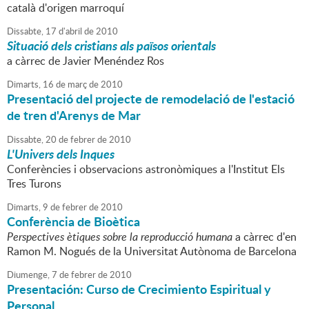
català d'origen marroquí
Dissabte,
17
d'
abril
de
2010
Situació dels cristians als països orientals
a càrrec de Javier Menéndez Ros
Dimarts,
16
de
març
de
2010
Presentació del projecte de remodelació de l'estació
de tren d'Arenys de Mar
Dissabte,
20
de
febrer
de
2010
L'Univers dels Inques
Conferències i observacions astronòmiques a l'Institut Els
Tres Turons
Dimarts,
9
de
febrer
de
2010
Conferència de Bioètica
Perspectives ètiques sobre la reproducció humana
a càrrec d'en
Ramon M. Nogués de la Universitat Autònoma de Barcelona
Diumenge,
7
de
febrer
de
2010
Presentación: Curso de Crecimiento Espiritual y
Personal