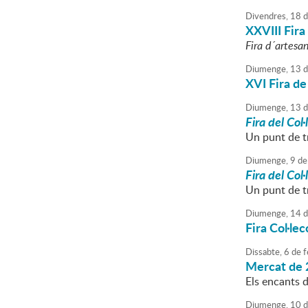
Divendres,
18
d
XXVIII Fira 
Fira d´artesan
Diumenge,
13
d
XVI Fira de
Diumenge,
13
d
Fira del Col
Un punt de tr
Diumenge,
9
de
Fira del Col
Un punt de tr
Diumenge,
14
d
Fira Col·le
Dissabte,
6
de
f
Mercat de 
Els encants de
Diumenge,
10
d