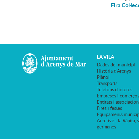
Fira Col·le
LA VILA
Dades del municipi
Història d'Arenys
Plànol
Transports
Telèfons d'interès
Empreses i comerço
Entitats i associacion
Fires i festes
Equipaments municip
Auterive i la Ràpita, 
germanes