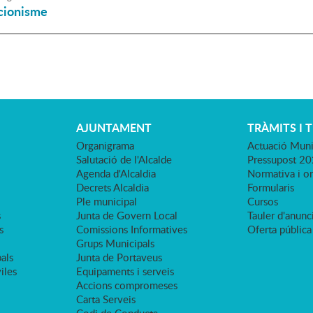
ccionisme
AJUNTAMENT
TRÀMITS I 
Organigrama
Actuació Muni
Salutació de l'Alcalde
Pressupost 2
Agenda d'Alcaldia
Normativa i o
Decrets Alcaldia
Formularis
Ple municipal
Cursos
s
Junta de Govern Local
Tauler d'anunci
s
Comissions Informatives
Oferta pública
Grups Municipals
als
Junta de Portaveus
viles
Equipaments i serveis
Accions compromeses
Carta Serveis