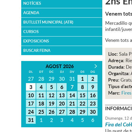
2ns En
NOTÍCIES
Venem tots 
AGENDA
BUTLLETÍ MUNICIPAL (ATR)
Mercadillo qu
infantil/juven
CURSOS
Venem tots a
EXPOSICIONS
BUSCAR FEINA
Lloc:
Sala P
Adreça:
Rie
AGOST 2026
Durada:
De
DL
DT
DC
DJ
DV
DS
DG
Organitza:
27
28
29
30
31
1
2
Preu:
Gratu
Tipus d'act
3
4
5
6
7
8
9
Marc:
Fires
10
11
12
13
14
15
16
17
18
19
20
21
22
23
INFORMACI
24
25
26
27
28
29
30
Diumenge,
12
d
31
1
2
3
4
5
6
Fira del Col
Un punt de tr