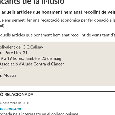
cants de la il·lusió
aquells articles que bonament hem anat recollint de veï
e ens permeti fer una recaptació econòmica per fer donació a la 
il)
quells articles que bonament hem anat recollint de veïns tant d
olivalent del C.C.Calisay
ra Pare Fita, 31
 9 a 19 hores. També el 23 de maig
Associació d'Ajuda Contra el Càncer
ït
e:
Mostra
Ó RELACIONADA
e
desembre
de
2010
·leccionisme
obada pels interessats en el col·leccionisme