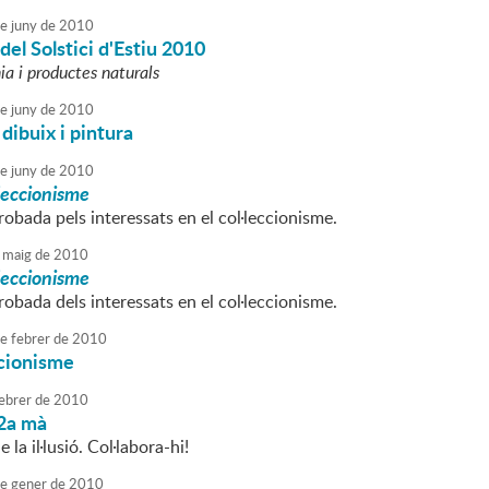
e
juny
de
2010
del Solstici d'Estiu 2010
ia i productes naturals
e
juny
de
2010
 dibuix i pintura
e
juny
de
2010
·leccionisme
obada pels interessats en el col·leccionisme.
maig
de
2010
·leccionisme
obada dels interessats en el col·leccionisme.
e
febrer
de
2010
ccionisme
ebrer
de
2010
2a mà
 la il·lusió. Col·labora-hi!
e
gener
de
2010