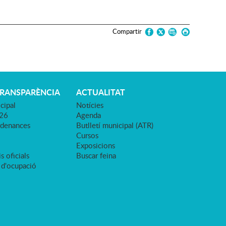
Compartir
TRANSPARÈNCIA
ACTUALITAT
cipal
Notícies
026
Agenda
rdenances
Butlletí municipal (ATR)
Cursos
Exposicions
s oficials
Buscar feina
 d'ocupació