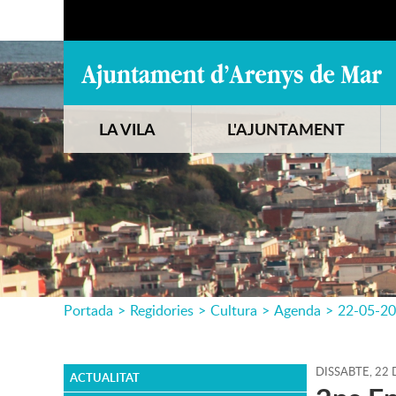
LA VILA
L'AJUNTAMENT
Portada
>
Regidories
>
Cultura
>
Agenda
>
22-05-2
DISSABTE,
22
ACTUALITAT