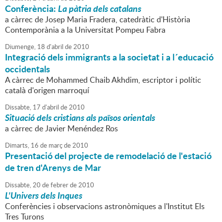
Conferència:
La pàtria dels catalans
a càrrec de Josep Maria Fradera, catedràtic d'Història
Contemporània a la Universitat Pompeu Fabra
Diumenge,
18
d'
abril
de
2010
Integració dels immigrants a la societat i a l´educació
occidentals
A càrrec de Mohammed Chaib Akhdim, escriptor i polític
català d'origen marroquí
Dissabte,
17
d'
abril
de
2010
Situació dels cristians als països orientals
a càrrec de Javier Menéndez Ros
Dimarts,
16
de
març
de
2010
Presentació del projecte de remodelació de l'estació
de tren d'Arenys de Mar
Dissabte,
20
de
febrer
de
2010
L'Univers dels Inques
Conferències i observacions astronòmiques a l'Institut Els
Tres Turons