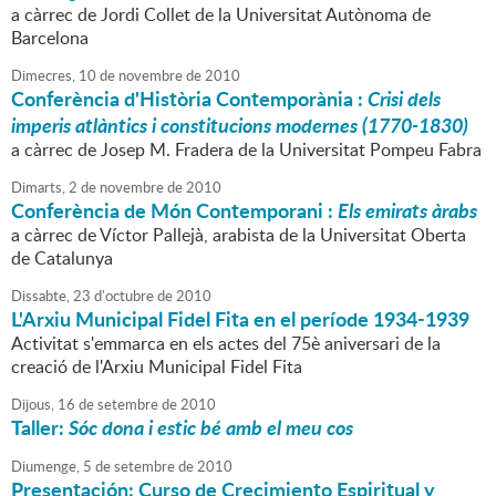
a càrrec de Jordi Collet de la Universitat Autònoma de
Barcelona
Dimecres,
10
de
novembre
de
2010
Conferència d'Història Contemporània :
Crisi dels
imperis atlàntics i constitucions modernes (1770-1830)
a càrrec de Josep M. Fradera de la Universitat Pompeu Fabra
Dimarts,
2
de
novembre
de
2010
Conferència de Món Contemporani :
Els emirats àrabs
a càrrec de Víctor Pallejà, arabista de la Universitat Oberta
de Catalunya
Dissabte,
23
d'
octubre
de
2010
L'Arxiu Municipal Fidel Fita en el període 1934-1939
Activitat s'emmarca en els actes del 75è aniversari de la
creació de l'Arxiu Municipal Fidel Fita
Dijous,
16
de
setembre
de
2010
Taller:
Sóc dona i estic bé amb el meu cos
Diumenge,
5
de
setembre
de
2010
Presentación: Curso de Crecimiento Espiritual y