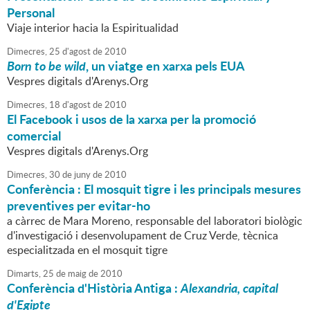
Personal
Viaje interior hacia la Espiritualidad
Dimecres,
25
d'
agost
de
2010
Born to be wild
, un viatge en xarxa pels EUA
Vespres digitals d'Arenys.Org
Dimecres,
18
d'
agost
de
2010
El Facebook i usos de la xarxa per la promoció
comercial
Vespres digitals d'Arenys.Org
Dimecres,
30
de
juny
de
2010
Conferència : El mosquit tigre i les principals mesures
preventives per evitar-ho
a càrrec de Mara Moreno, responsable del laboratori biològic
d'investigació i desenvolupament de Cruz Verde, tècnica
especialitzada en el mosquit tigre
Dimarts,
25
de
maig
de
2010
Conferència d'Història Antiga :
Alexandria, capital
d'Egipte