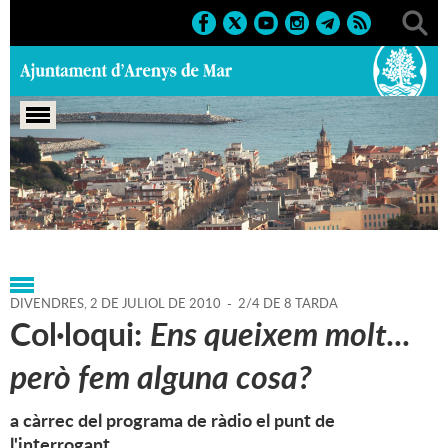
Portada
>
Agenda
>
02-07-
2010
>
Marcs
>
Culturals
>
2010
>
Conferències
DIVENDRES,
2
DE
JULIOL
DE
2010
-
2/4 DE 8 TARDA
Col·loqui:
Ens queixem molt...
però fem alguna cosa?
a càrrec del programa de ràdio el punt de
l'interrogant