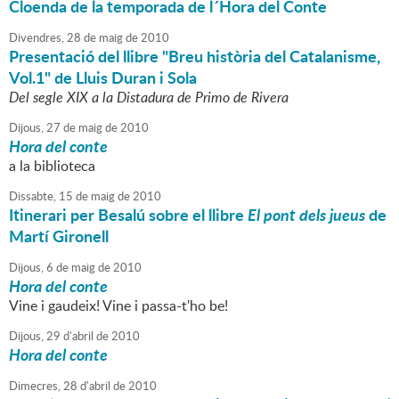
Cloenda de la temporada de l´Hora del Conte
Divendres,
28
de
maig
de
2010
Presentació del llibre "Breu història del Catalanisme,
Vol.1" de Lluis Duran i Sola
Del segle XIX a la Distadura de Primo de Rivera
Dijous,
27
de
maig
de
2010
Hora del conte
a la biblioteca
Dissabte,
15
de
maig
de
2010
Itinerari per Besalú sobre el llibre
El pont dels jueus
de
Martí Gironell
Dijous,
6
de
maig
de
2010
Hora del conte
Vine i gaudeix! Vine i passa-t'ho be!
Dijous,
29
d'
abril
de
2010
Hora del conte
Dimecres,
28
d'
abril
de
2010