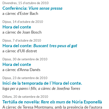
Divendres,
15
d'
octubre
de
2010
Conferència:
Viure sense pressa
a càrrec d'Ester Bach
Dijous,
14
d'
octubre
de
2010
Hora del conte
a càrrec de Joan Bosch
Dijous,
7
d'
octubre
de
2010
Hora del conte:
Buscant tres peus al gat
a càrrec d'Ull distret
Dijous,
30
de
setembre
de
2010
Hora del conte
a càrrec d'Anna Danés
Dijous,
23
de
setembre
de
2010
Inici de la temporada de l´Hora del conte.
Ioga per a pares i fills, a càrrec de Josefina Torres
Dilluns,
20
de
setembre
de
2010
Tertúlia de novel·la:
Rere els murs
de Núria Esponellà
A càrrec de Teresa Montmany, amb la presència de l'autora