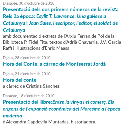
Dissabte,
30
d'
octubre
de
2010
Presentació dels dos primers números de la revista
Rels 2a època:
Esyllt T. Lawrence. Una gal·lesa a
Catalunya
i
Joan Sales, l'escriptor, l'editor, el soldat de
Catalunya
amb documentació extreta de l'Arxiu Ferran de Pol de la
Biblioteca P. Fidel Fita, textos d'Adrià Chavarria, J.V. Garcia
Raffi i il·lustracions d'Enric Maass
Dijous,
28
d'
octubre
de
2010
Hora del Conte, a càrrec de Montserrat Jordà
Dijous,
21
d'
octubre
de
2010
Hora del conte
a càrrec de Cristina Sánchez
Dissabte,
16
d'
octubre
de
2010
Presentació del llibre:
Entre la vinya i el comerç. Els
orígens de l'expansió econòmica del Maresme a l'època
moderna
d'Alexandra Capdevila Muntadas, historiadora.