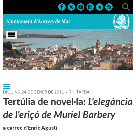
Portada
>
Regidories
>
Cultura
>
Biblioteca P. Fidel
Fita
>
Agenda
>
24-01-2011
DILLUNS,
24
DE
GENER
DE
2011
-
7 H TARDA
Tertúlia de novel·la:
L'elegància
de l'eriçó de Muriel Barbery
a càrrec d'Enric Agustí