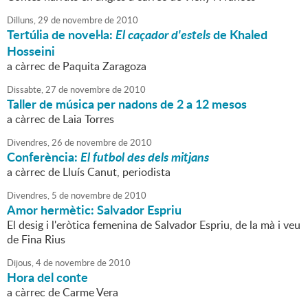
Dilluns,
29
de
novembre
de
2010
Tertúlia de novel·la:
El caçador d'estels
de Khaled
Hosseini
a càrrec de Paquita Zaragoza
Dissabte,
27
de
novembre
de
2010
Taller de música per nadons de 2 a 12 mesos
a càrrec de Laia Torres
Divendres,
26
de
novembre
de
2010
Conferència:
El futbol des dels mitjans
a càrrec de Lluís Canut, periodista
Divendres,
5
de
novembre
de
2010
Amor hermètic: Salvador Espriu
El desig i l'eròtica femenina de Salvador Espriu, de la mà i veu
de Fina Rius
Dijous,
4
de
novembre
de
2010
Hora del conte
a càrrec de Carme Vera