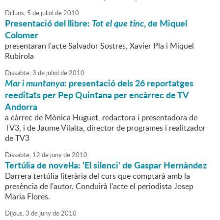
Dilluns,
5
de
juliol
de
2010
Presentació del llibre:
Tot el que tinc
, de Miquel
Colomer
presentaran l'acte Salvador Sostres, Xavier Pla i Miquel
Rubirola
Dissabte,
3
de
juliol
de
2010
Mar i muntanya:
presentació dels 26 reportatges
reeditats per Pep Quintana per encàrrec de TV
Andorra
a càrrec de Mònica Huguet, redactora i presentadora de
TV3, i de Jaume Vilalta, director de programes i realitzador
de TV3
Dissabte,
12
de
juny
de
2010
Tertúlia de novel·la: 'El silenci' de Gaspar Hernàndez
Darrera tertúlia literària del curs que comptarà amb la
presència de l'autor. Conduirà l'acte el periodista Josep
Maria Flores.
Dijous,
3
de
juny
de
2010