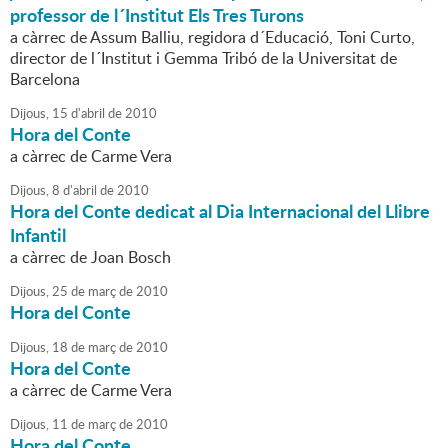
professor de l´Institut Els Tres Turons
a càrrec de Assum Balliu, regidora d´Educació, Toni Curto,
director de l´Institut i Gemma Tribó de la Universitat de
Barcelona
Dijous,
15
d'
abril
de
2010
Hora del Conte
a càrrec de Carme Vera
Dijous,
8
d'
abril
de
2010
Hora del Conte dedicat al Dia Internacional del Llibre
Infantil
a càrrec de Joan Bosch
Dijous,
25
de
març
de
2010
Hora del Conte
Dijous,
18
de
març
de
2010
Hora del Conte
a càrrec de Carme Vera
Dijous,
11
de
març
de
2010
Hora del Conte