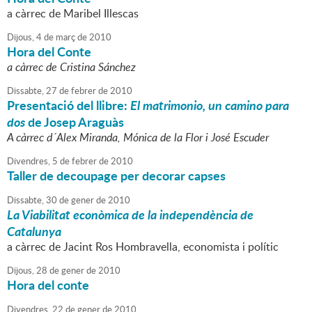
a càrrec de Maribel Illescas
Dijous,
4
de
març
de
2010
Hora del Conte
a càrrec de Cristina Sánchez
Dissabte,
27
de
febrer
de
2010
Presentació del llibre:
El matrimonio, un camino para
dos
de Josep Araguàs
A càrrec d´Alex Miranda, Mónica de la Flor i José Escuder
Divendres,
5
de
febrer
de
2010
Taller de decoupage per decorar capses
Dissabte,
30
de
gener
de
2010
La Viabilitat econòmica de la independència de
Catalunya
a càrrec de Jacint Ros Hombravella, economista i polític
Dijous,
28
de
gener
de
2010
Hora del conte
Divendres,
22
de
gener
de
2010