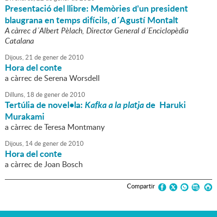
Presentació del llibre: Memòries d'un president
blaugrana en temps difícils, d´Agustí Montalt
A càrrec d´Albert Pèlach, Director General d´Enciclopèdia
Catalana
Dijous,
21
de
gener
de
2010
Hora del conte
a càrrec de Serena Worsdell
Dilluns,
18
de
gener
de
2010
Tertúlia de novel•la:
Kafka a la platja
de Haruki
Murakami
a càrrec de Teresa Montmany
Dijous,
14
de
gener
de
2010
Hora del conte
a càrrec de Joan Bosch
Compartir