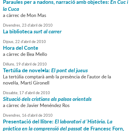
Paraules per a nadons, narració amb objectes:
En Cuc i
la Cuca
a càrrec de Mon Mas
Divendres,
23
d'
abril
de
2010
La biblioteca
surt al carrer
Dijous,
22
d'
abril
de
2010
Hora del Conte
a càrrec de Bea Mello
Dilluns,
19
d'
abril
de
2010
Tertúlia de novel•la:
El pont del jueus
La tertúlia comptarà amb la presència de l'autor de la
novel·la, Martí Gironell
Dissabte,
17
d'
abril
de
2010
Situació dels cristians als països orientals
a càrrec de Javier Menéndez Ros
Divendres,
16
d'
abril
de
2010
Presentació del llibre:
El laboratori d´Història. La
pràctica en la comprensió del passat
de Francesc Forn,