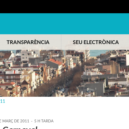
TRANSPARÈNCIA
SEU ELECTRÒNICA
011
E
MARÇ
DE
2011
-
5 H TARDA