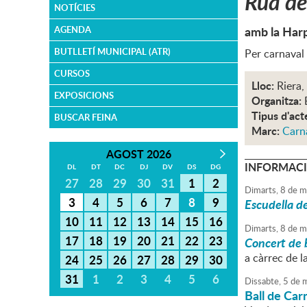
Rua de
NOTÍCIES
amb la Harp
AGENDA
BUTLLETÍ MUNICIPAL (ATR)
Per carnaval 
CURSOS
Lloc:
Riera,
EXPOSICIONS
Organitza:
Tipus d'act
BUSCAR FEINA
Marc:
Carn
AGOST 2026
INFORMACI
DL
DT
DC
DJ
DV
DS
DG
27
28
29
30
31
1
2
Dimarts,
8
de
m
3
4
5
6
7
8
9
Escudella d
10
11
12
13
14
15
16
Dimarts,
8
de
m
17
18
19
20
21
22
23
Concert de
a càrrec de 
24
25
26
27
28
29
30
31
1
2
3
4
5
6
Dissabte,
5
de
m
Ball de Car