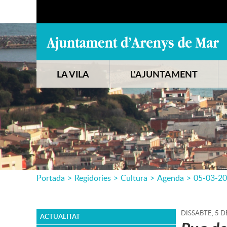
LA VILA
L'AJUNTAMENT
Portada
>
Regidories
>
Cultura
>
Agenda
>
05-03-2
DISSABTE,
5
D
ACTUALITAT