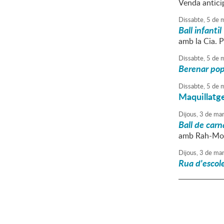
Venda anticip
Dissabte,
5
de
m
Ball infantil
amb la Cia. P
Dissabte,
5
de
m
Berenar pop
Dissabte,
5
de
m
Maquillatge
Dijous,
3
de
mar
Ball de carn
amb Rah-Mo
Dijous,
3
de
mar
Rua d'escole