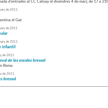
ada d'entrades al CC Calisay el divendres 4 de març de 17 a 21h 
arç
de
2011
entina el Gat
arç
de
2011
ular
arç
de
2011
 infantil
ç
de
2011
aval de les escoles bressol
n Roma
ç
de
2011
s bressol