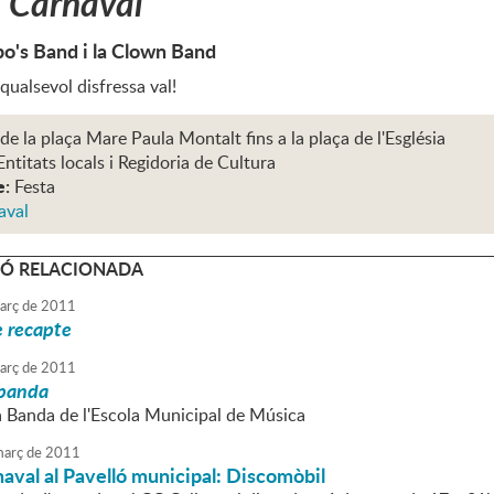
 Carnaval
o's Band i la Clown Band
qualsevol disfressa val!
 de la plaça Mare Paula Montalt fins a la plaça de l'Església
Entitats locals i Regidoria de Cultura
e:
Festa
aval
Ó RELACIONADA
arç
de
2011
e recapte
arç
de
2011
 banda
la Banda de l'Escola Municipal de Música
arç
de
2011
naval al Pavelló municipal: Discomòbil