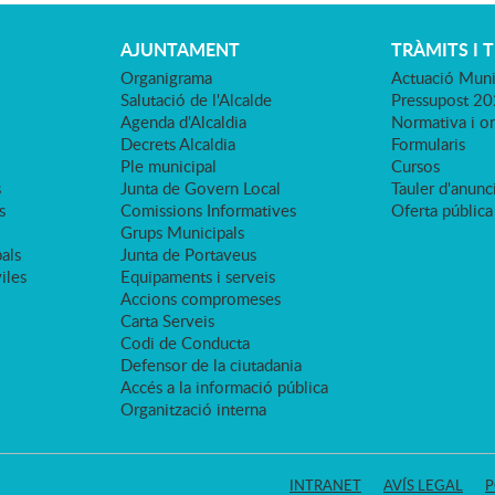
AJUNTAMENT
TRÀMITS I 
Organigrama
Actuació Muni
Salutació de l'Alcalde
Pressupost 2
Agenda d'Alcaldia
Normativa i o
Decrets Alcaldia
Formularis
Ple municipal
Cursos
s
Junta de Govern Local
Tauler d'anunci
s
Comissions Informatives
Oferta pública
Grups Municipals
als
Junta de Portaveus
viles
Equipaments i serveis
Accions compromeses
Carta Serveis
Codi de Conducta
Defensor de la ciutadania
Accés a la informació pública
Organització interna
INTRANET
AVÍS LEGAL
P