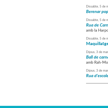
Dissabte,
5
de
m
Berenar pop
Dissabte,
5
de
m
Rua de Carn
amb la Harpo
Dissabte,
5
de
m
Maquillatge
Dijous,
3
de
mar
Ball de carn
amb Rah-Mo
Dijous,
3
de
mar
Rua d'escole