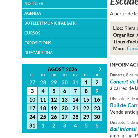
Escude
NOTÍCIES
A partir de l
AGENDA
BUTLLETÍ MUNICIPAL (ATR)
Lloc:
Riera 
CURSOS
Organitza:
Tipus d'act
EXPOSICIONS
Marc:
Carn
BUSCAR FEINA
INFORMACI
AGOST 2026
Dimarts,
8
de
m
DL
DT
DC
DJ
DV
DS
DG
Concert de
27
28
29
30
31
1
2
a càrrec de 
3
4
5
6
7
8
9
10
11
12
13
14
15
16
Dissabte,
5
de
m
Ball de Car
17
18
19
20
21
22
23
Venda anticip
24
25
26
27
28
29
30
Dissabte,
5
de
m
31
1
2
3
4
5
6
Ball infantil
amb la Cia. P