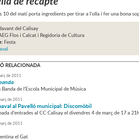
lla de recapte
es 10 del matí porta ingredients per tirar a l'olla i fer una bona so
davant del Calisay
AEG Flos i Calcat i Regidoria de Cultura
e:
Festa
aval
Ó RELACIONADA
arç
de
2011
 banda
la Banda de l'Escola Municipal de Música
arç
de
2011
naval al Pavelló municipal: Discomòbil
ada d'entrades al CC Calisay el divendres 4 de març de 17 a 21h 
arç
de
2011
entina el Gat