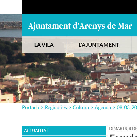
LA VILA
L'AJUNTAMENT
Portada
>
Regidories
>
Cultura
>
Agenda
>
08-03-2
DIMARTS,
8
D
ACTUALITAT