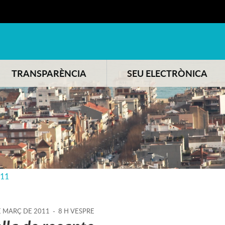
TRANSPARÈNCIA
SEU ELECTRÒNICA
011
E
MARÇ
DE
2011
-
8 H VESPRE