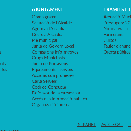
AJUNTAMENT
TRÀMITS I 
Organigrama
Actuació Muni
Salutació de l'Alcalde
Pressupost 2
Agenda d'Alcaldia
Normativa i o
Decrets Alcaldia
Formularis
Ple municipal
Cursos
s
Junta de Govern Local
Tauler d'anunci
s
Comissions Informatives
Oferta pública
Grups Municipals
als
Junta de Portaveus
viles
Equipaments i serveis
Accions compromeses
Carta Serveis
Codi de Conducta
Defensor de la ciutadania
Accés a la informació pública
Organització interna
INTRANET
AVÍS LEGAL
P