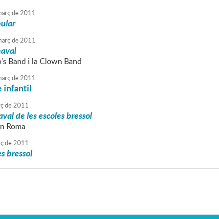
arç
de
2011
ular
arç
de
2011
aval
's Band i la Clown Band
arç
de
2011
 infantil
ç
de
2011
aval de les escoles bressol
n Roma
ç
de
2011
s bressol