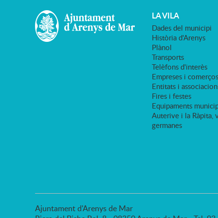
LA VILA
Dades del municipi
Història d'Arenys
Plànol
Transports
Telèfons d'interès
Empreses i comerço
Entitats i associacion
Fires i festes
Equipaments municip
Auterive i la Ràpita, 
germanes
Ajuntament d'Arenys de Mar