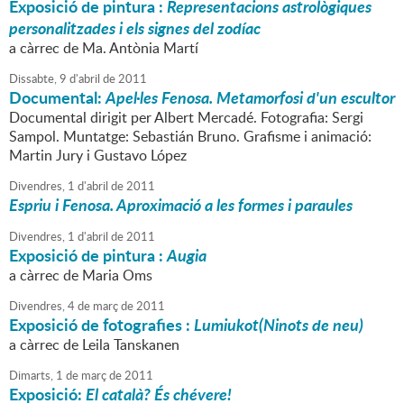
Exposició de pintura :
Representacions astrològiques
personalitzades i els signes del zodíac
a càrrec de Ma. Antònia Martí
Dissabte,
9
d'
abril
de
2011
Documental:
Apel·les Fenosa. Metamorfosi d'un escultor
Documental dirigit per Albert Mercadé. Fotografia: Sergi
Sampol. Muntatge: Sebastián Bruno. Grafisme i animació:
Martin Jury i Gustavo López
Divendres,
1
d'
abril
de
2011
Espriu i Fenosa. Aproximació a les formes i paraules
Divendres,
1
d'
abril
de
2011
Exposició de pintura :
Augia
a càrrec de Maria Oms
Divendres,
4
de
març
de
2011
Exposició de fotografies :
Lumiukot(Ninots de neu)
a càrrec de Leila Tanskanen
Dimarts,
1
de
març
de
2011
Exposició:
El català? És chévere!