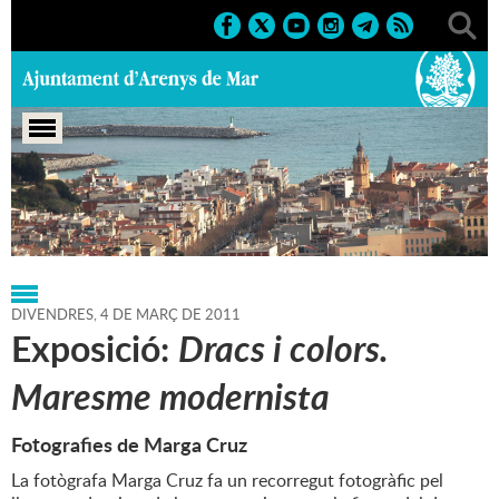
Portada
>
Regidories
>
Cultura
>
Agenda
>
04-03-2011
DIVENDRES,
4
DE
MARÇ
DE
2011
Exposició:
Dracs i colors.
Maresme modernista
Fotografies de Marga Cruz
La fotògrafa Marga Cruz fa un recorregut fotogràfic pel