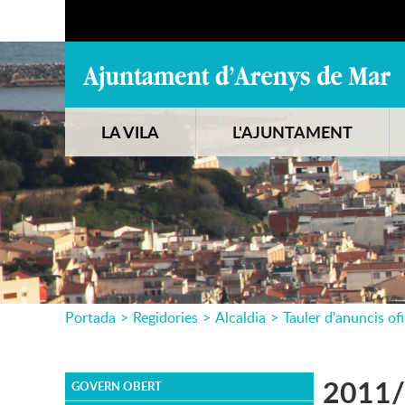
LA VILA
L'AJUNTAMENT
Portada
>
Regidories
>
Alcaldia
>
Tauler d'anuncis ofi
2011/0
GOVERN OBERT