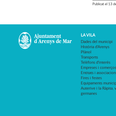
Publicat
el
13
d
LA VILA
Dades del municipi
Història d'Arenys
Plànol
Transports
Telèfons d'interès
Empreses i comerço
Entitats i associacion
Fires i festes
Equipaments municip
Auterive i la Ràpita, 
germanes