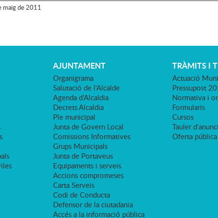
e
maig
de
2011
AJUNTAMENT
TRÀMITS I 
Organigrama
Actuació Muni
Salutació de l'Alcalde
Pressupost 2
Agenda d'Alcaldia
Normativa i o
Decrets Alcaldia
Formularis
Ple municipal
Cursos
s
Junta de Govern Local
Tauler d'anunci
s
Comissions Informatives
Oferta pública
Grups Municipals
als
Junta de Portaveus
viles
Equipaments i serveis
Accions compromeses
Carta Serveis
Codi de Conducta
Defensor de la ciutadania
Accés a la informació pública