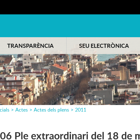
TRANSPARÈNCIA
SEU ELECTRÒNICA
cials
>
Actes
>
Actes dels plens
>
2011
6 Ple extraordinari del 18 de 