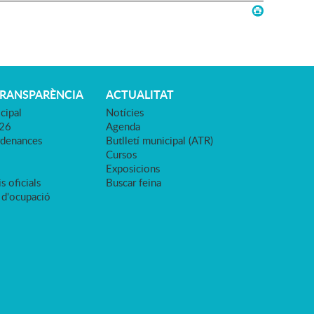
TRANSPARÈNCIA
ACTUALITAT
cipal
Notícies
026
Agenda
rdenances
Butlletí municipal (ATR)
Cursos
Exposicions
s oficials
Buscar feina
 d'ocupació