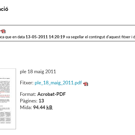
ció
13-05-2011 14:20:19
ica que en data
va segellar el contingut d'aquest fitxer i 
ple 18 maig 2011
Fitxer:
ple_18_maig_2011.pdf
Acrobat-PDF
Format:
13
Pàgines:
94.44
kB
Mida: