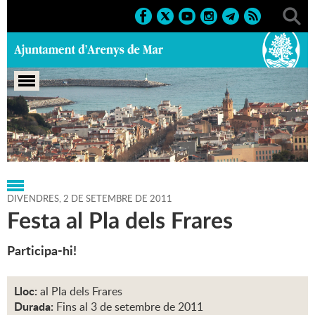
Portada
>
Regidories
>
Cultura
>
Agenda
>
02-09-2011
DIVENDRES,
2
DE
SETEMBRE
DE
2011
Festa al Pla dels Frares
Participa-hi!
Lloc:
al Pla dels Frares
Durada:
Fins al 3 de setembre de 2011