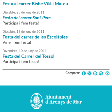
Festa al carrer Bisbe Vilà i Mateu
Dissabte,
25
de
juny
de
2011
Festa del carrer Sant Pere
Participa i fem festa!
Dissabte,
18
de
juny
de
2011
Festa del carrer de les Escolàpies
Vine i fem festa!
Divendres,
10
de
juny
de
2011
Festa del Carrer del Tossol
Participa i fem festa!
Compartir