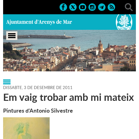
Portada
>
Regidories
>
Cultura
>
Agenda
>
03-12-2011
DISSABTE,
3
DE
DESEMBRE
DE
2011
Em vaig trobar amb mi mateix
Pintures d'Antonio Silvestre