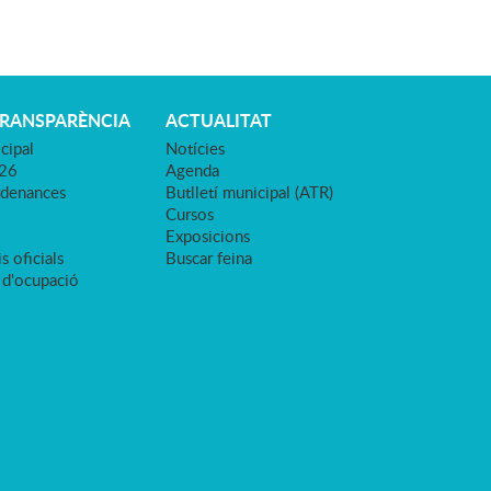
TRANSPARÈNCIA
ACTUALITAT
cipal
Notícies
026
Agenda
rdenances
Butlletí municipal (ATR)
Cursos
Exposicions
s oficials
Buscar feina
 d'ocupació