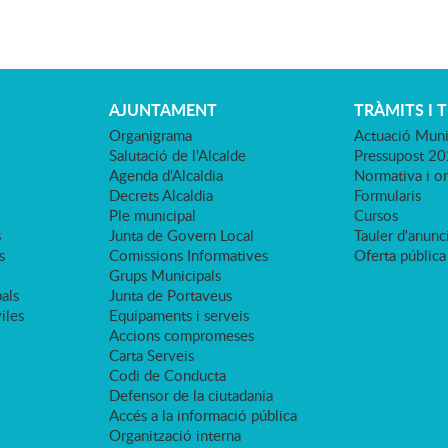
AJUNTAMENT
TRÀMITS I 
Organigrama
Actuació Muni
Salutació de l'Alcalde
Pressupost 2
Agenda d'Alcaldia
Normativa i o
Decrets Alcaldia
Formularis
Ple municipal
Cursos
s
Junta de Govern Local
Tauler d'anunci
s
Comissions Informatives
Oferta pública
Grups Municipals
als
Junta de Portaveus
viles
Equipaments i serveis
Accions compromeses
Carta Serveis
Codi de Conducta
Defensor de la ciutadania
Accés a la informació pública
Organització interna