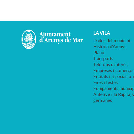
LA VILA
Dades del municipi
Història d'Arenys
Plànol
Transports
Telèfons d'interès
Empreses i comerço
Entitats i associacion
Fires i festes
Equipaments municip
Auterive i la Ràpita, 
germanes