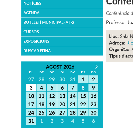
Confer
NOTÍCIES
Conferència d
AGENDA
Professor Jo
BUTLLETÍ MUNICIPAL (ATR)
CURSOS
Lloc:
Sala N
EXPOSICIONS
Adreça:
Rie
Organitza:
BUSCAR FEINA
Tipus d'act
AGOST 2026
DL
DT
DC
DJ
DV
DS
DG
27
28
29
30
31
1
2
3
4
5
6
7
8
9
10
11
12
13
14
15
16
17
18
19
20
21
22
23
24
25
26
27
28
29
30
31
1
2
3
4
5
6