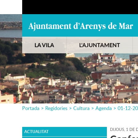
LA VILA
L'AJUNTAMENT
Portada
>
Regidories
>
Cultura
>
Agenda
>
01-12-2
DIJOUS,
1
DE
D
ACTUALITAT