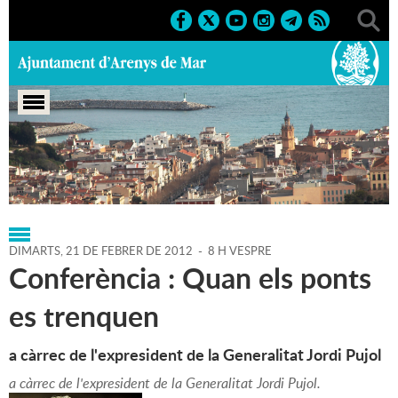
Portada
>
Regidories
>
Cultura
>
Agenda
>
21-02-2012
DIMARTS,
21
DE
FEBRER
DE
2012
-
8 H VESPRE
Conferència : Quan els ponts
es trenquen
a càrrec de l'expresident de la Generalitat Jordi Pujol
a càrrec de l'expresident de la Generalitat Jordi Pujol.