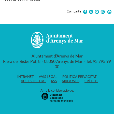
Compartir
Ajuntament d'Arenys de Mar
Riera del Bisbe Pol, 8 - 08350 Arenys de Mar - Tel. 93 795 99
00
INTRANET
AVÍS LEGAL
POLÍTICA PRIVACITAT
ACCESSIBILITAT
RSS
MAPA WEB
CRÈDITS
Amb la col·laboració de: