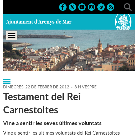
Portada
>
Regidories
>
Cultura
>
Agenda
>
22-02-2012
DIMECRES,
22
DE
FEBRER
DE
2012
-
8 H VESPRE
Testament del Rei
Carnestoltes
Vine a sentir les seves últimes voluntats
Vine a sentir les últimes voluntats del Rei Carnestoltes