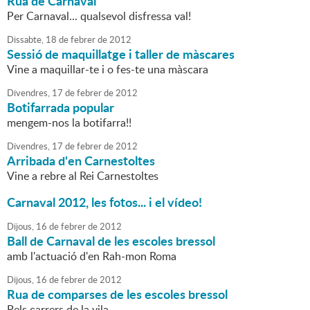
Rua de Carnaval
Per Carnaval... qualsevol disfressa val!
Dissabte,
18
de
febrer
de
2012
Sessió de maquillatge i taller de màscares
Vine a maquillar-te i o fes-te una màscara
Divendres,
17
de
febrer
de
2012
Botifarrada popular
mengem-nos la botifarra!!
Divendres,
17
de
febrer
de
2012
Arribada d'en Carnestoltes
Vine a rebre al Rei Carnestoltes
Carnaval 2012, les fotos... i el vídeo!
Dijous,
16
de
febrer
de
2012
Ball de Carnaval de les escoles bressol
amb l'actuació d'en Rah-mon Roma
Dijous,
16
de
febrer
de
2012
Rua de comparses de les escoles bressol
Pels carrers de la vila