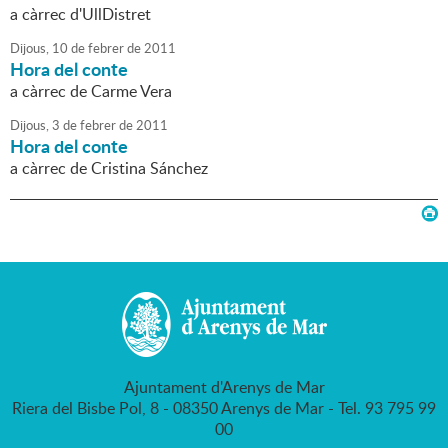
a càrrec d'UllDistret
Dijous,
10
de
febrer
de
2011
Hora del conte
a càrrec de Carme Vera
Dijous,
3
de
febrer
de
2011
Hora del conte
a càrrec de Cristina Sánchez
Ajuntament d'Arenys de Mar
Riera del Bisbe Pol, 8 - 08350 Arenys de Mar - Tel. 93 795 99
00