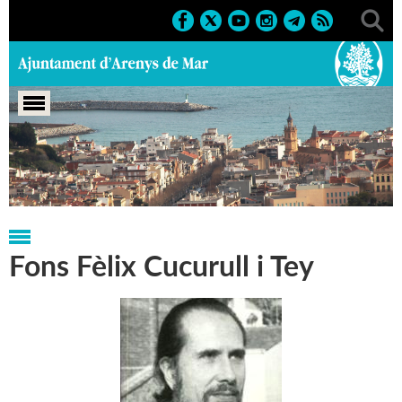
Portada
>
Regidories
>
Cultura
>
Biblioteca P. Fidel Fita
Fons Fèlix Cucurull i Tey