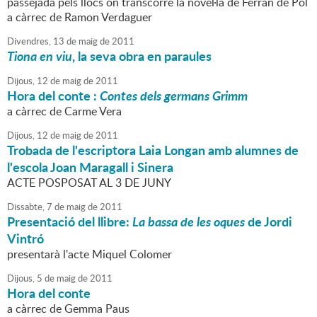
passejada pels llocs on transcorre la novel·la de Ferran de Pol
a càrrec de Ramon Verdaguer
Divendres,
13
de
maig
de
2011
Tiona en viu
, la seva obra en paraules
Dijous,
12
de
maig
de
2011
Hora del conte :
Contes dels germans Grimm
a càrrec de Carme Vera
Dijous,
12
de
maig
de
2011
Trobada de l'escriptora Laia Longan amb alumnes de
l'escola Joan Maragall i Sinera
ACTE POSPOSAT AL 3 DE JUNY
Dissabte,
7
de
maig
de
2011
Presentació del llibre:
La bassa de les oques
de Jordi
Vintró
presentarà l'acte Miquel Colomer
Dijous,
5
de
maig
de
2011
Hora del conte
a càrrec de Gemma Paus