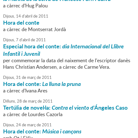
a càrrec d'Hug Palou
Dijous,
14
d'
abril
de
2011
Hora del conte
a càrrec de Montserrat Jordà
Dijous,
7
d'
abril
de
2011
Especial hora del conte:
dia Internacional del Llibre
Infantil i Juvenil
per commemorar la data del naixement de l'escriptor danès
Hans Christian Andersen, a càrrec de Carme Vera.
Dijous,
31
de
març
de
2011
Hora del conte:
La lluna la pruna
a càrrec d'Ivana Ares
Dilluns,
28
de
març
de
2011
Tertúlia de novel·la:
Contra el viento
d'Ángeles Caso
a càrrec de Lourdes Cazorla
Dijous,
24
de
març
de
2011
Hora del conte:
Música i cançons