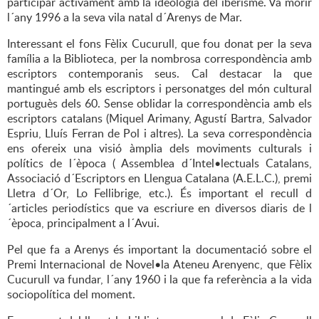
participar activament amb la ideologia del iberisme. Va morir
l´any 1996 a la seva vila natal d´Arenys de Mar.
Interessant el fons Fèlix Cucurull, que fou donat per la seva
família a la Biblioteca, per la nombrosa correspondència amb
escriptors contemporanis seus. Cal destacar la que
mantingué amb els escriptors i personatges del món cultural
portuguès dels 60. Sense oblidar la correspondència amb els
escriptors catalans (Miquel Arimany, Agustí Bartra, Salvador
Espriu, Lluís Ferran de Pol i altres). La seva correspondència
ens ofereix una visió àmplia dels moviments culturals i
polítics de l´època ( Assemblea d´Intel•lectuals Catalans,
Associació d´Escriptors en Llengua Catalana (A.E.L.C.), premi
Lletra d´Or, Lo Fellibrige, etc.). És important el recull d
´articles periodístics que va escriure en diversos diaris de l
´època, principalment a l´Avui.
Pel que fa a Arenys és important la documentació sobre el
Premi Internacional de Novel•la Ateneu Arenyenc, que Fèlix
Cucurull va fundar, l´any 1960 i la que fa referència a la vida
sociopolítica del moment.