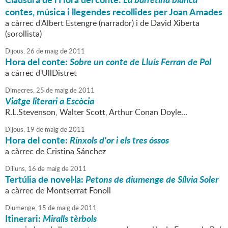
contes, música i llegendes recollides per Joan Amades
a càrrec d'Albert Estengre (narrador) i de David Xiberta
(sorollista)
Dijous,
26
de
maig
de
2011
Hora del conte:
Sobre un conte de Lluís Ferran de Pol
a càrrec d'UllDistret
Dimecres,
25
de
maig
de
2011
Viatge literari a Escòcia
R.L.Stevenson, Walter Scott, Arthur Conan Doyle...
Dijous,
19
de
maig
de
2011
Hora del conte:
Rínxols d'or i els tres óssos
a càrrec de Cristina Sánchez
Dilluns,
16
de
maig
de
2011
Tertúlia de novel·la:
Petons de diumenge de Sílvia Soler
a càrrec de Montserrat Fonoll
Diumenge,
15
de
maig
de
2011
Itinerari:
Miralls tèrbols