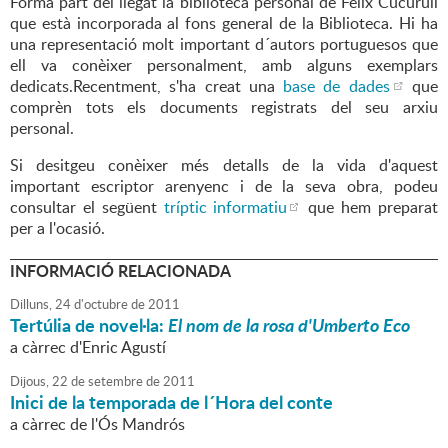
Forma part del llegat la biblioteca personal de Fèlix Cucurull
que està incorporada al fons general de la Biblioteca. Hi ha
una representació molt important d´autors portuguesos que
ell va conèixer personalment, amb alguns exemplars
dedicats.Recentment, s'ha creat una
base de dades
que
comprèn tots els documents registrats del seu arxiu
personal.
Si desitgeu conèixer més detalls de la vida d'aquest
important escriptor arenyenc i de la seva obra, podeu
consultar el següent
tríptic informatiu
que hem preparat
per a l'ocasió.
INFORMACIÓ RELACIONADA
Dilluns,
24
d'
octubre
de
2011
Tertúlia de novel·la:
El nom de la rosa
d'Umberto Eco
a càrrec d'Enric Agustí
Dijous,
22
de
setembre
de
2011
Inici de la temporada de l´Hora del conte
a càrrec de l'Ós Mandrós