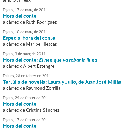
amb Ot i Fèlix
Dijous,
17
de
març
de
2011
Hora del conte
a càrrec de Ruth Rodríguez
Dijous,
10
de
març
de
2011
Especial hora del conte
a càrrec de Maribel Illescas
Dijous,
3
de
març
de
2011
Hora del conte:
El nen que va robar la lluna
a càrrec d'Albert Estengre
Dilluns,
28
de
febrer
de
2011
Tertúlia de novel·la: Laura y Julio, de Juan José Millás
a càrrec de Raymond Zorrilla
Dijous,
24
de
febrer
de
2011
Hora del conte
a càrrec de Cristina Sànchez
Dijous,
17
de
febrer
de
2011
Hora del conte