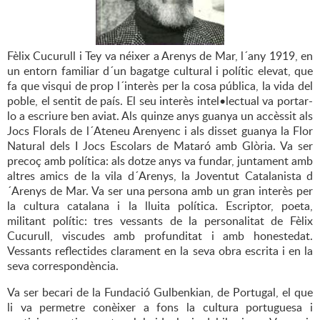
Fèlix Cucurull i Tey va néixer a Arenys de Mar, l´any 1919, en
un entorn familiar d´un bagatge cultural i polític elevat, que
fa que visqui de prop l´interès per la cosa pública, la vida del
poble, el sentit de país. El seu interès intel•lectual va portar-
lo a escriure ben aviat. Als quinze anys guanya un accèssit als
Jocs Florals de l´Ateneu Arenyenc i als disset guanya la Flor
Natural dels I Jocs Escolars de Mataró amb Glòria. Va ser
precoç amb política: als dotze anys va fundar, juntament amb
altres amics de la vila d´Arenys, la Joventut Catalanista d
´Arenys de Mar. Va ser una persona amb un gran interès per
la cultura catalana i la lluita política. Escriptor, poeta,
militant polític: tres vessants de la personalitat de Fèlix
Cucurull, viscudes amb profunditat i amb honestedat.
Vessants reflectides clarament en la seva obra escrita i en la
seva correspondència.
Va ser becari de la Fundació Gulbenkian, de Portugal, el que
li va permetre conèixer a fons la cultura portuguesa i