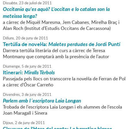
Dissabte,
23
de
juliol
de
2011
Occitania qu'es aquò? L'occitan e lo catalan son la
meteissa lenga?
a càrrec de Miquèl Maresma, Jem Cabanes, Mirelha Braç i
Alan Roch (Institut d'Estudis Occitans de Carcassona)
Dilluns,
20
de
juny
de
2011
Tertúlia de novel·la:
Maletes perdudes
de Jordi Puntí
Darrera tertúlia literària del curs a càrrec de Teresa
Montmany que comptarà amb la presència de l'autor
Diumenge,
5
de
juny
de
2011
Itinerari:
Miralls Tèrbols
Passejada pels llocs on transcorre la novel·la de Ferran de Pol
a càrrec d'Óscar Carreño
Divendres,
3
de
juny
de
2011
Parlem amb l´escriptora Laia Longan
Trobada de l'escriptora Laia Longan i els alumnes de l'escola
Joan Maragall i Sinera
Dijous,
2
de
juny
de
2011
Clausura de l'Hora del conte:
La barretina blanca