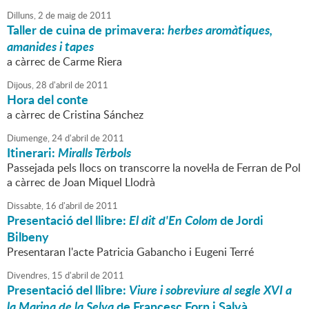
Dilluns,
2
de
maig
de
2011
Taller de cuina de primavera:
herbes aromàtiques,
amanides i tapes
a càrrec de Carme Riera
Dijous,
28
d'
abril
de
2011
Hora del conte
a càrrec de Cristina Sánchez
Diumenge,
24
d'
abril
de
2011
Itinerari:
Miralls Tèrbols
Passejada pels llocs on transcorre la novel·la de Ferran de Pol
a càrrec de Joan Miquel Llodrà
Dissabte,
16
d'
abril
de
2011
Presentació del llibre:
El dit d'En Colom
de Jordi
Bilbeny
Presentaran l'acte Patricia Gabancho i Eugeni Terré
Divendres,
15
d'
abril
de
2011
Presentació del llibre:
Viure i sobreviure al segle XVI a
la Marina de la Selva
de Francesc Forn i Salvà