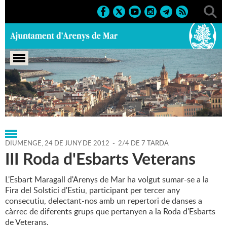
Portada
>
Regidories
>
Cultura
>
Agenda
>
24-06-2012
DIUMENGE,
24
DE
JUNY
DE
2012
-
2/4 DE 7 TARDA
III Roda d'Esbarts Veterans
L'Esbart Maragall d'Arenys de Mar ha volgut sumar-se a la
Fira del Solstici d'Estiu, participant per tercer any
consecutiu, delectant-nos amb un repertori de danses a
càrrec de diferents grups que pertanyen a la Roda d'Esbarts
de Veterans.