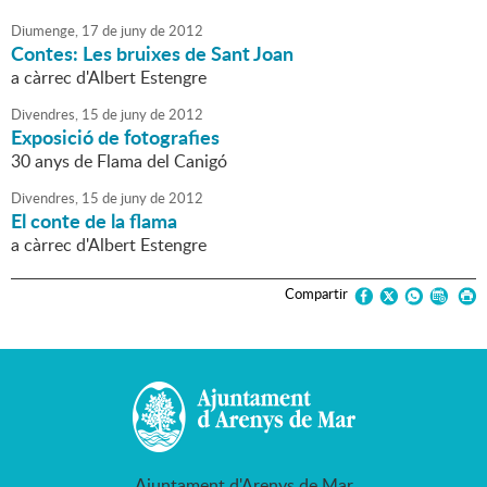
Diumenge,
17
de
juny
de
2012
Contes: Les bruixes de Sant Joan
a càrrec d'Albert Estengre
Divendres,
15
de
juny
de
2012
Exposició de fotografies
30 anys de Flama del Canigó
Divendres,
15
de
juny
de
2012
El conte de la flama
a càrrec d'Albert Estengre
Compartir
Ajuntament d'Arenys de Mar