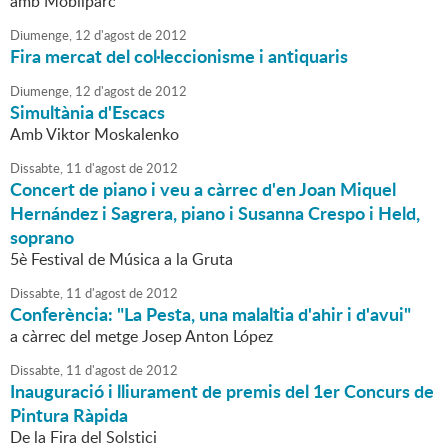
amb Mobilparc
Diumenge,
12
d'
agost
de
2012
Fira mercat del col·leccionisme i antiquaris
Diumenge,
12
d'
agost
de
2012
Simultània d'Escacs
Amb Viktor Moskalenko
Dissabte,
11
d'
agost
de
2012
Concert de piano i veu a càrrec d'en Joan Miquel
Hernández i Sagrera, piano i Susanna Crespo i Held,
soprano
5è Festival de Música a la Gruta
Dissabte,
11
d'
agost
de
2012
Conferència: "La Pesta, una malaltia d'ahir i d'avui"
a càrrec del metge Josep Anton López
Dissabte,
11
d'
agost
de
2012
Inauguració i lliurament de premis del 1er Concurs de
Pintura Ràpida
De la Fira del Solstici