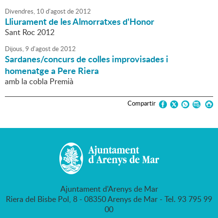
Divendres,
10
d'
agost
de
2012
Lliurament de les Almorratxes d'Honor
Sant Roc 2012
Dijous,
9
d'
agost
de
2012
Sardanes/concurs de colles improvisades i
homenatge a Pere Riera
amb la cobla Premià
Compartir
Ajuntament d'Arenys de Mar
Riera del Bisbe Pol, 8 - 08350 Arenys de Mar - Tel. 93 795 99
00