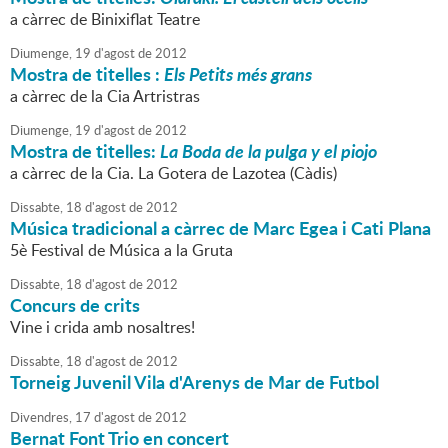
a càrrec de Binixiflat Teatre
Diumenge,
19
d'
agost
de
2012
Mostra de titelles :
Els Petits més grans
a càrrec de la Cia Artristras
Diumenge,
19
d'
agost
de
2012
Mostra de titelles:
La Boda de la pulga y el piojo
a càrrec de la Cia. La Gotera de Lazotea (Càdis)
Dissabte,
18
d'
agost
de
2012
Música tradicional a càrrec de Marc Egea i Cati Plana
5è Festival de Música a la Gruta
Dissabte,
18
d'
agost
de
2012
Concurs de crits
Vine i crida amb nosaltres!
Dissabte,
18
d'
agost
de
2012
Torneig Juvenil Vila d'Arenys de Mar de Futbol
Divendres,
17
d'
agost
de
2012
Bernat Font Trio en concert