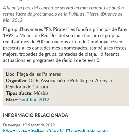
A la mitja part del concert se servirà un rom cremat i es durà a
terme l'acte de proclamació de la Pubilla i l'Hereu d'Arenys de
Mar 2012.
El grup d'havaneres "Els Pirates" es fundà a principis de l'any
1992, a Molins de Rei. Des del seu inici fins ara el grup ha
realitzat més de 800 actuacions arreu de Catalunya, essent
presents a les cantades més anomenades, també a les festes
majors, trobades de grups, cantades de platja, i diferents
actuacions en programes de ràdio i de televisió.
Lloc:
Plaça de les Palmeres
Organitza:
OCR, Associació de Pubillatge d'Arenys i
Regidoria de Cultura
Tipus d'acte:
Música
Marc:
Sant Roc 2012
INFORMACIÓ RELACIONADA
Diumenge,
19
d'
agost
de
2012
Mostra de titelles:
Oiaraki. El castell dels ocells