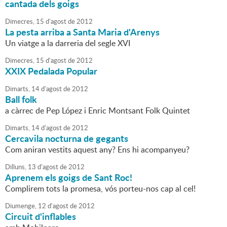
cantada dels goigs
Dimecres,
15
d'
agost
de
2012
La pesta arriba a Santa Maria d'Arenys
Un viatge a la darreria del segle XVI
Dimecres,
15
d'
agost
de
2012
XXIX Pedalada Popular
Dimarts,
14
d'
agost
de
2012
Ball folk
a càrrec de Pep López i Enric Montsant Folk Quintet
Dimarts,
14
d'
agost
de
2012
Cercavila nocturna de gegants
Com aniran vestits aquest any? Ens hi acompanyeu?
Dilluns,
13
d'
agost
de
2012
Aprenem els goigs de Sant Roc!
Complirem tots la promesa, vós porteu-nos cap al cel!
Diumenge,
12
d'
agost
de
2012
Circuit d'inflables