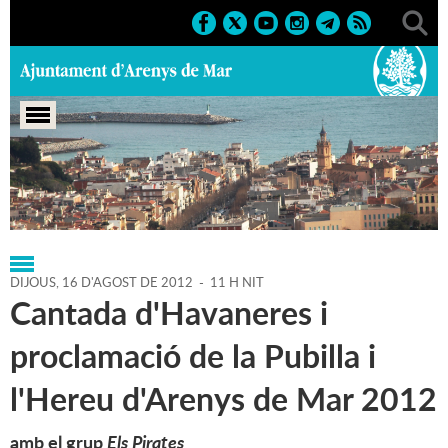
Portada
>
Regidories
>
Cultura
>
Agenda
>
16-08-2012
DIJOUS,
16
D'
AGOST
DE
2012
-
11 H NIT
Cantada d'Havaneres i
proclamació de la Pubilla i
l'Hereu d'Arenys de Mar 2012
amb el grup
Els Pirates