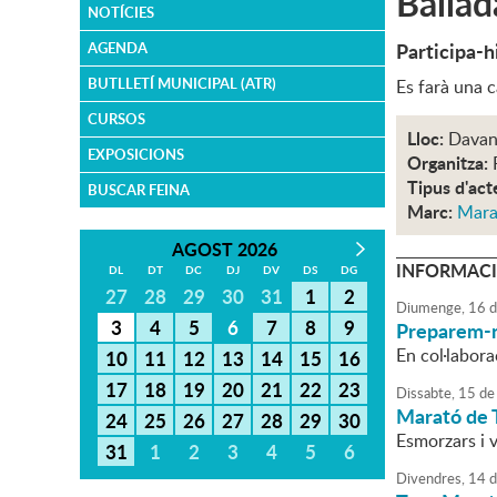
Ballad
NOTÍCIES
Participa-h
AGENDA
BUTLLETÍ MUNICIPAL (ATR)
Es farà una 
CURSOS
Lloc:
Davan
EXPOSICIONS
Organitza:
Tipus d'act
BUSCAR FEINA
Marc:
Mara
AGOST 2026
INFORMACI
DL
DT
DC
DJ
DV
DS
DG
27
28
29
30
31
1
2
Diumenge,
16
d
3
4
5
6
7
8
9
Preparem-n
En col·labor
10
11
12
13
14
15
16
17
18
19
20
21
22
23
Dissabte,
15
de
Marató de
24
25
26
27
28
29
30
Esmorzars i v
31
1
2
3
4
5
6
Divendres,
14
d