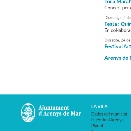
Toca Marat
Concert per 
Diumenge,
2
de
Festa :
Qui
En col·labor
Dissabte,
24
de
Festival Ar
Arenys de M
LA VILA
Dades del municipi
Història d'Arenys
Plànol