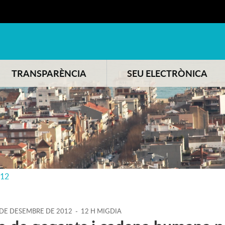
TRANSPARÈNCIA
SEU ELECTRÒNICA
012
DE
DESEMBRE
DE
2012
-
12 H MIGDIA