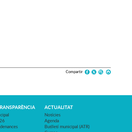
Compartir
TRANSPARÈNCIA
ACTUALITAT
cipal
Notícies
026
Agenda
rdenances
Butlletí municipal (ATR)