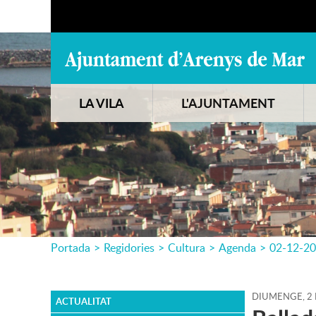
LA VILA
L'AJUNTAMENT
Portada
>
Regidories
>
Cultura
>
Agenda
>
02-12-2
DIUMENGE,
2
ACTUALITAT