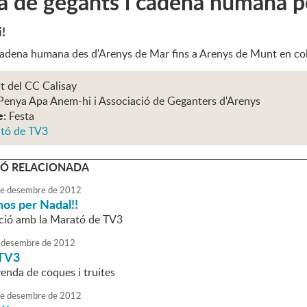
a de gegants i cadena humana p
i!
cadena humana des d'Arenys de Mar fins a Arenys de Munt en co
t del CC Calisay
Penya Apa Anem-hi i Associació de Geganters d'Arenys
e:
Festa
tó de TV3
Ó RELACIONADA
e
desembre
de
2012
os per Nadal!!
ació amb la Marató de TV3
desembre
de
2012
 TV3
enda de coques i truites
e
desembre
de
2012