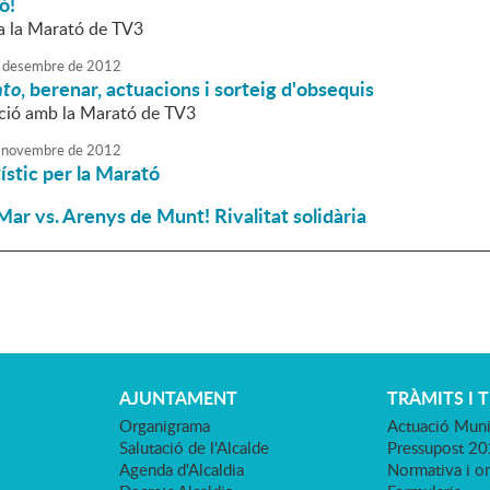
ó!
a la Marató de TV3
desembre
de
2012
nto
, berenar, actuacions i sorteig d'obsequis
ació amb la Marató de TV3
novembre
de
2012
tístic per la Marató
ar vs. Arenys de Munt! Rivalitat solidària
AJUNTAMENT
TRÀMITS I 
Organigrama
Actuació Muni
Salutació de l'Alcalde
Pressupost 2
Agenda d'Alcaldia
Normativa i o