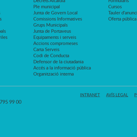
Decrets Alcaldia
Formularis
Ple municipal
Cursos
s
Junta de Govern Local
Tauler d'anunci
s
Comissions Informatives
Oferta pública
Grups Municipals
als
Junta de Portaveus
viles
Equipaments i serveis
Accions compromeses
Carta Serveis
Codi de Conducta
Defensor de la ciutadania
Accés a la informació pública
Organització interna
INTRANET
AVÍS LEGAL
P
3 795 99 00