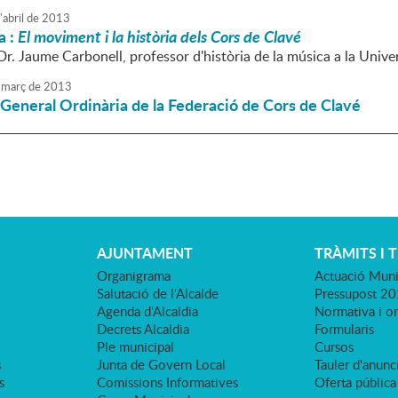
'
abril
de
2013
a :
El moviment i la història dels Cors de Clavé
Dr. Jaume Carbonell, professor d'història de la música a la Unive
març
de
2013
General Ordinària de la Federació de Cors de Clavé
AJUNTAMENT
TRÀMITS I 
Organigrama
Actuació Muni
Salutació de l'Alcalde
Pressupost 2
Agenda d'Alcaldia
Normativa i o
Decrets Alcaldia
Formularis
Ple municipal
Cursos
s
Junta de Govern Local
Tauler d'anunci
s
Comissions Informatives
Oferta pública