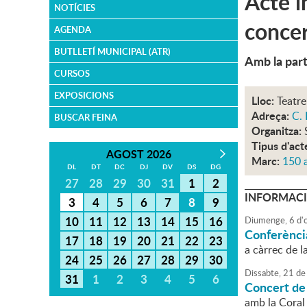
Acte i
NOTÍCIES
concer
AGENDA
BUTLLETÍ MUNICIPAL (ATR)
Amb la parti
CURSOS
EXPOSICIONS
Lloc:
Teatre
Adreça:
C. 
BUSCAR FEINA
Organitza:
Tipus d'act
AGOST 2026
Marc:
150 a
DL
DT
DC
DJ
DV
DS
DG
27
28
29
30
31
1
2
INFORMACI
3
4
5
6
7
8
9
10
11
12
13
14
15
16
Diumenge,
6
d'
Conferènci
17
18
19
20
21
22
23
a càrrec de 
24
25
26
27
28
29
30
Dissabte,
21
de
31
1
2
3
4
5
6
Concert de
amb la Coral 