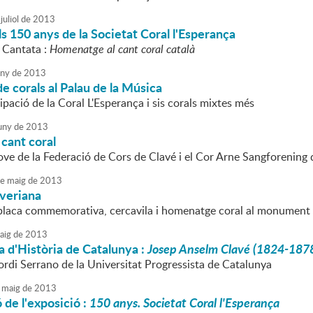
juliol
de
2013
s 150 anys de la Societat Coral l'Esperança
a Cantata :
Homenatge al cant coral català
uny
de
2013
e corals al Palau de la Música
ipació de la Coral L'Esperança i sis corals mixtes més
uny
de
2013
cant coral
ove de la Federació de Cors de Clavé i el Cor Arne Sangforening
e
maig
de
2013
averiana
placa commemorativa, cercavila i homenatge coral al monument
aig
de
2013
 d'Història de Catalunya :
Josep Anselm Clavé (1824-1878). E
ordi Serrano de la Universitat Progressista de Catalunya
maig
de
2013
 de l'exposició :
150 anys. Societat Coral l'Esperança