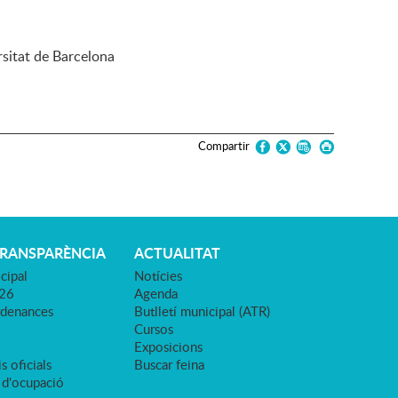
rsitat de Barcelona
Compartir
TRANSPARÈNCIA
ACTUALITAT
cipal
Notícies
026
Agenda
rdenances
Butlletí municipal (ATR)
Cursos
Exposicions
s oficials
Buscar feina
 d'ocupació