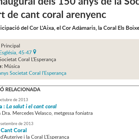
naugural dels 150 anys de la Soc
t de cant coral arenyenc
cipació del Cor L'Aixa, el Cor Adàmaris, la Coral Els Boixe
 Principal
Església, 45-47
Societat Coral L'Esperança
e:
Música
nys Societat Coral l'Esperança
Ó RELACIONADA
octubre
de
2013
a :
La salut i el cant coral
la Dra. Mercedes Velasco, metgessa foniatra
setembre
de
2013
 Cant Coral
d'Auterive i la Coral L'Esperança