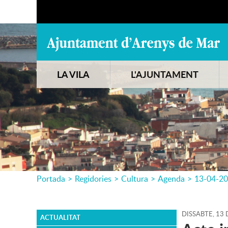
LA VILA
L'AJUNTAMENT
Portada
>
Regidories
>
Cultura
>
Agenda
>
13-04-2
DISSABTE,
13
ACTUALITAT