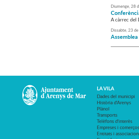
Diumenge,
28
d
Conferènci
A càrrec del 
Dissabte,
23
de
Assemblea 
LA VILA
Dades del municipi
Història d'Arenys
Plànol
Transports
Telèfons d'interès
Empreses i comerço
Entitats i associacion