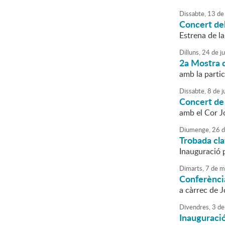
Dissabte,
13
de
Concert del
Estrena de l
Dilluns,
24
de
j
2a Mostra d
amb la partic
Dissabte,
8
de
j
Concert de 
amb el Cor J
Diumenge,
26
d
Trobada cl
Inauguració 
Dimarts,
7
de
m
Conferència
a càrrec de J
Divendres,
3
de
Inauguració