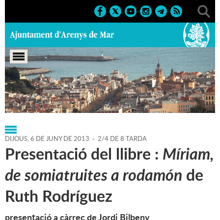
Portada
>
Regidories
>
Cultura
>
Agenda
>
06-06-2013
DIJOUS,
6
DE
JUNY
DE
2013
-
2/4 DE 8 TARDA
Presentació del llibre :
Míriam,
de somiatruites a rodamón
de
Ruth Rodríguez
presentació a càrrec de Jordi Bilbeny