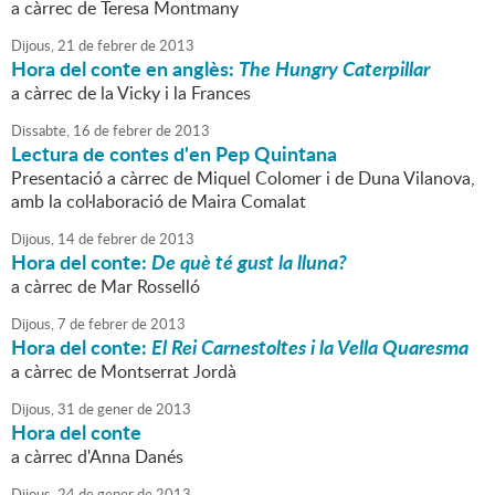
a càrrec de Teresa Montmany
Dijous,
21
de
febrer
de
2013
Hora del conte en anglès:
The Hungry Caterpillar
a càrrec de la Vicky i la Frances
Dissabte,
16
de
febrer
de
2013
Lectura de contes d'en Pep Quintana
Presentació a càrrec de Miquel Colomer i de Duna Vilanova,
amb la col·laboració de Maira Comalat
Dijous,
14
de
febrer
de
2013
Hora del conte:
De què té gust la lluna?
a càrrec de Mar Rosselló
Dijous,
7
de
febrer
de
2013
Hora del conte:
El Rei Carnestoltes i la Vella Quaresma
a càrrec de Montserrat Jordà
Dijous,
31
de
gener
de
2013
Hora del conte
a càrrec d'Anna Danés
Dijous,
24
de
gener
de
2013