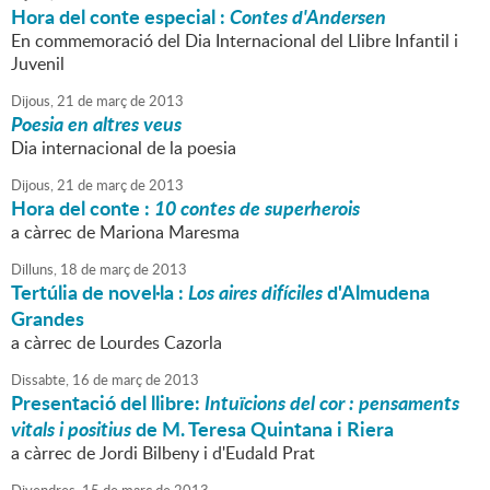
Hora del conte especial :
Contes d'Andersen
En commemoració del Dia Internacional del Llibre Infantil i
Juvenil
Dijous,
21
de
març
de
2013
Poesia en altres veus
Dia internacional de la poesia
Dijous,
21
de
març
de
2013
Hora del conte :
10 contes de superherois
a càrrec de Mariona Maresma
Dilluns,
18
de
març
de
2013
Tertúlia de novel·la :
Los aires difíciles
d'Almudena
Grandes
a càrrec de Lourdes Cazorla
Dissabte,
16
de
març
de
2013
Presentació del llibre:
Intuïcions del cor : pensaments
vitals i positius
de M. Teresa Quintana i Riera
a càrrec de Jordi Bilbeny i d'Eudald Prat