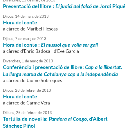
Divendres,
15
de
març
de
2013
Presentació del llibre :
El judici del falcó
de Jordi Piqué
Dijous,
14
de
març
de
2013
Hora del conte
a càrrec de Maribel Illescas
Dijous,
7
de
març
de
2013
Hora del conte :
El mussol que volia ser gall
a càrrec d'Enric Badosa i d'Eve Garcia
Divendres,
1
de
març
de
2013
Conferència i presentació de llibre:
Cap a la llibertat.
La llarga marxa de Catalunya cap a la independència
a càrrec de Jaume Sobrequés
Dijous,
28
de
febrer
de
2013
Hora del conte
a càrrec de Carme Vera
Dilluns,
25
de
febrer
de
2013
Tertúlia de novel·la:
Pandora al Congo
, d'Albert
Sánchez Piñol