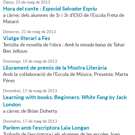
Dijous,
23
de
maig
de
2013
Hora del conte :
Especial Salvador Espriu
a càrrec dels alumnes de 1r i 3r d'ESO de l'Escola Freta de
Mataró
Dimecres,
22
de
maig
de
2013
Viatge literari a Fes
Tertúlia de novel·la de l'obra :
Amb la mirada baixa
de Tahar
Ben Jelloun
Diumenge,
19
de
maig
de
2013
Lliurament de premis de la Mostra Literària
Amb la col·laboració de l'Escola de Música. Presenta: Marta
Pérez
Divendres,
17
de
maig
de
2013
Learning with books. Beginners.
White Fang
by Jack
London
a càrrec de Brian Doherty
Divendres,
17
de
maig
de
2013
Parlem amb l'escriptora Laia Longan
Trobada de l'escriptora i els alumnes de les escoles Joan