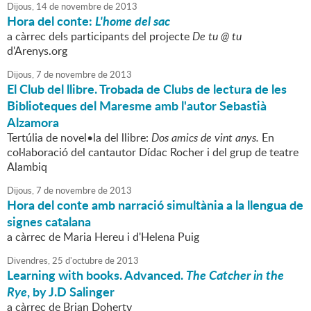
Dijous,
14
de
novembre
de
2013
Hora del conte:
L'home del sac
a càrrec dels participants del projecte
De tu @ tu
d'Arenys.org
Dijous,
7
de
novembre
de
2013
El Club del llibre. Trobada de Clubs de lectura de les
Biblioteques del Maresme amb l'autor Sebastià
Alzamora
Tertúlia de novel•la del llibre:
Dos amics de vint anys.
En
col·laboració del cantautor Dídac Rocher i del grup de teatre
Alambiq
Dijous,
7
de
novembre
de
2013
Hora del conte amb narració simultània a la llengua de
signes catalana
a càrrec de Maria Hereu i d'Helena Puig
Divendres,
25
d'
octubre
de
2013
Learning with books. Advanced.
The Catcher in the
Rye
, by J.D Salinger
a càrrec de Brian Doherty