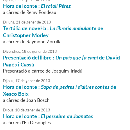
Hora del conte :
El ratolí Pérez
a càrrec de Remy Rondeau
Dilluns,
21
de
gener
de
2013
Tertúlia de novel·la :
La librería ambulante
de
Christopher Morley
a càrrec de Raymond Zorrilla
Divendres,
18
de
gener
de
2013
Presentació del llibre :
Un país que fa camí
de David
Pagès i Cassú
Presentació a càrrec de Joaquim Triadú
Dijous,
17
de
gener
de
2013
Hora del conte :
Sopa de pedres i d'altres contes
de
Xesco Boix
a càrrec de Joan Bosch
Dijous,
10
de
gener
de
2013
Hora del conte :
El pessebre de Joanetes
a càrrec d'Eli Desongles