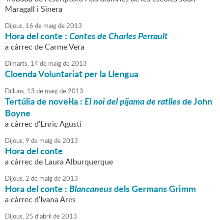
Maragall i Sinera
Dijous,
16
de
maig
de
2013
Hora del conte :
Contes de Charles Perrault
a càrrec de Carme Vera
Dimarts,
14
de
maig
de
2013
Cloenda Voluntariat per la Llengua
Dilluns,
13
de
maig
de
2013
Tertúlia de novel·la :
El noi del pijama de ratlles
de John
Boyne
a càrrec d'Enric Agustí
Dijous,
9
de
maig
de
2013
Hora del conte
a càrrec de Laura Alburquerque
Dijous,
2
de
maig
de
2013
Hora del conte :
Blancaneus
dels Germans Grimm
a càrrec d'Ivana Ares
Dijous,
25
d'
abril
de
2013