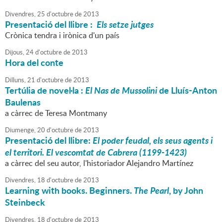
Divendres,
25
d'
octubre
de
2013
Presentació del llibre :
Els setze jutges
Crònica tendra i irònica d'un país
Dijous,
24
d'
octubre
de
2013
Hora del conte
Dilluns,
21
d'
octubre
de
2013
Tertúlia de novel·la :
El Nas de Mussolini
de Lluís-Anton
Baulenas
a càrrec de Teresa Montmany
Diumenge,
20
d'
octubre
de
2013
Presentació del llibre:
El poder feudal, els seus agents i
el territori. El vescomtat de Cabrera (1199-1423)
a càrrec del seu autor, l'historiador Alejandro Martínez
Divendres,
18
d'
octubre
de
2013
Learning with books. Beginners.
The Pearl
, by John
Steinbeck
Divendres,
18
d'
octubre
de
2013