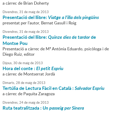
a càrrec de Brian Doherty
Divendres,
31
de
maig
de
2013
Presentació del llibre:
Viatge a l'illa dels pingüins
presentat per l'autor, Bernat Gasull i Roig
Divendres,
31
de
maig
de
2013
Presentació del llibre:
Quinze dies de tardor
de
Montse Pou
Presentació a càrrec de Mª Antònia Eduardo, psicòloga i de
Diego Ruiz, editor
Dijous,
30
de
maig
de
2013
Hora del conte :
El petit Espriu
a càrrec de Montserrat Jordà
Dimarts,
28
de
maig
de
2013
Tertúlia de Lectura Fàcil en Català :
Salvador Espriu
a càrrec de Paquita Zaragoza
Divendres,
24
de
maig
de
2013
Ruta teatralitzada :
Un passeig per Sinera