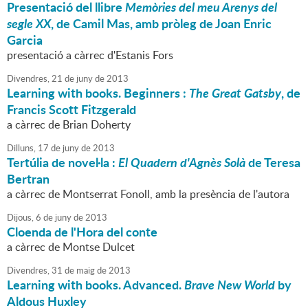
Presentació del llibre
Memòries del meu Arenys del
segle XX
, de Camil Mas, amb pròleg de Joan Enric
Garcia
presentació a càrrec d'Estanis Fors
Divendres,
21
de
juny
de
2013
Learning with books. Beginners :
The Great Gatsby
, de
Francis Scott Fitzgerald
a càrrec de Brian Doherty
Dilluns,
17
de
juny
de
2013
Tertúlia de novel·la :
El Quadern d'Agnès Solà
de Teresa
Bertran
a càrrec de Montserrat Fonoll, amb la presència de l'autora
Dijous,
6
de
juny
de
2013
Cloenda de l'Hora del conte
a càrrec de Montse Dulcet
Divendres,
31
de
maig
de
2013
Learning with books. Advanced.
Brave New World
by
Aldous Huxley