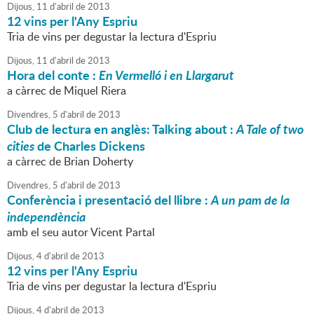
Dijous,
11
d'
abril
de
2013
12 vins per l'Any Espriu
Tria de vins per degustar la lectura d'Espriu
Dijous,
11
d'
abril
de
2013
Hora del conte :
En Vermelló i en Llargarut
a càrrec de Miquel Riera
Divendres,
5
d'
abril
de
2013
Club de lectura en anglès: Talking about :
A Tale of two
cities
de Charles Dickens
a càrrec de Brian Doherty
Divendres,
5
d'
abril
de
2013
Conferència i presentació del llibre :
A un pam de la
independència
amb el seu autor Vicent Partal
Dijous,
4
d'
abril
de
2013
12 vins per l'Any Espriu
Tria de vins per degustar la lectura d'Espriu
Dijous,
4
d'
abril
de
2013