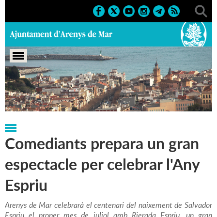
Portada
>
Regidories
>
Cultura
>
Notícies
Comediants prepara un gran
espectacle per celebrar l'Any
Espriu
Arenys de Mar celebrarà el centenari del naixement de Salvador
Espriu el proper mes de juliol amb
Rierada Espriu
, un gran