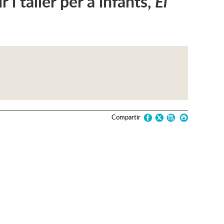
i taller per a infants,
El
Compartir