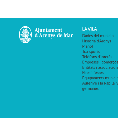
LA VILA
Dades del municipi
Història d'Arenys
Plànol
Transports
Telèfons d'interès
Empreses i comerço
Entitats i associacion
Fires i festes
Equipaments municip
Auterive i la Ràpita, 
germanes