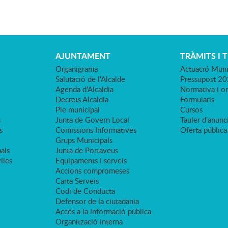
AJUNTAMENT
TRÀMITS I 
Organigrama
Actuació Muni
Salutació de l'Alcalde
Pressupost 2
Agenda d'Alcaldia
Normativa i o
Decrets Alcaldia
Formularis
Ple municipal
Cursos
s
Junta de Govern Local
Tauler d'anunci
s
Comissions Informatives
Oferta pública
Grups Municipals
als
Junta de Portaveus
viles
Equipaments i serveis
Accions compromeses
Carta Serveis
Codi de Conducta
Defensor de la ciutadania
Accés a la informació pública
Organització interna