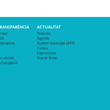
TRANSPARÈNCIA
ACTUALITAT
cipal
Notícies
026
Agenda
rdenances
Butlletí municipal (ATR)
Cursos
Exposicions
s oficials
Buscar feina
 d'ocupació