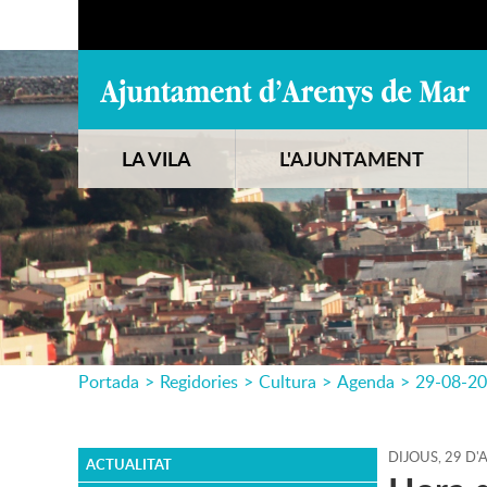
LA VILA
L'AJUNTAMENT
Portada
>
Regidories
>
Cultura
>
Agenda
>
29-08-2
DIJOUS,
29
D'
ACTUALITAT