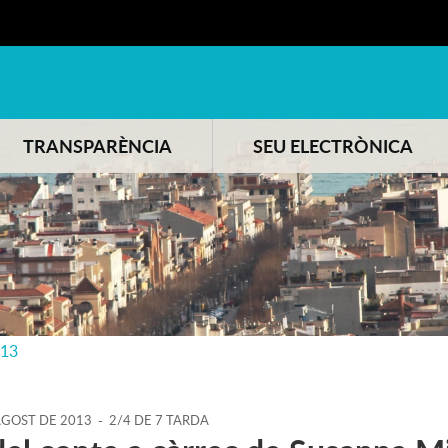
TRANSPARÈNCIA
SEU ELECTRÒNICA
013
AGOST
DE
2013
-
2/4 DE 7 TARDA