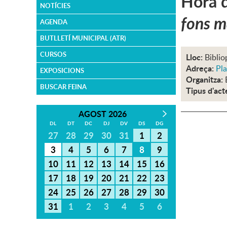
Hora d
NOTÍCIES
fons m
AGENDA
BUTLLETÍ MUNICIPAL (ATR)
CURSOS
Lloc:
Biblio
Adreça:
Pla
EXPOSICIONS
Organitza:
BUSCAR FEINA
Tipus d'act
AGOST 2026
DL
DT
DC
DJ
DV
DS
DG
27
28
29
30
31
1
2
3
4
5
6
7
8
9
10
11
12
13
14
15
16
17
18
19
20
21
22
23
24
25
26
27
28
29
30
31
1
2
3
4
5
6