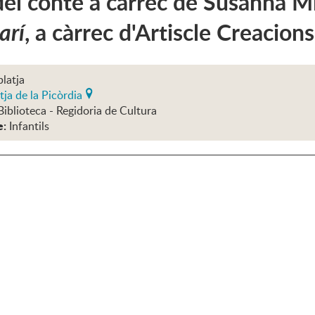
el conte a càrrec de Susanna Mir 
arí
, a càrrec d'Artiscle Creacions
platja
tja de la Picòrdia
Biblioteca - Regidoria de Cultura
e:
Infantils