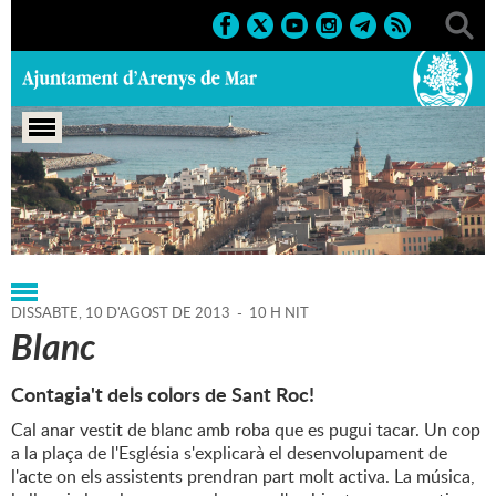
Portada
>
Regidories
>
Cultura
>
Agenda
>
10-08-2013
DISSABTE,
10
D'
AGOST
DE
2013
-
10 H NIT
Blanc
Contagia't dels colors de Sant Roc!
Cal anar vestit de blanc amb roba que es pugui tacar. Un cop
a la plaça de l'Església s'explicarà el desenvolupament de
l'acte on els assistents prendran part molt activa. La música,