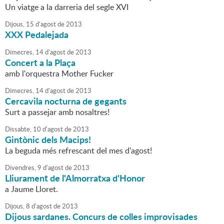
Un viatge a la darreria del segle XVI
Dijous,
15
d'
agost
de
2013
XXX Pedalejada
Dimecres,
14
d'
agost
de
2013
Concert a la Plaça
amb l'orquestra Mother Fucker
Dimecres,
14
d'
agost
de
2013
Cercavila nocturna de gegants
Surt a passejar amb nosaltres!
Dissabte,
10
d'
agost
de
2013
Gintònic dels Macips!
La beguda més refrescant del mes d'agost!
Divendres,
9
d'
agost
de
2013
Lliurament de l'Almorratxa d'Honor
a Jaume Lloret.
Dijous,
8
d'
agost
de
2013
Dijous sardanes. Concurs de colles improvisades