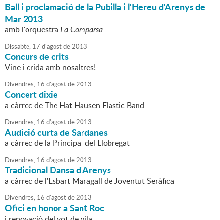
Ball i proclamació de la Pubilla i l'Hereu d'Arenys de
Mar 2013
amb l'orquestra
La Comparsa
Dissabte,
17
d'
agost
de
2013
Concurs de crits
Vine i crida amb nosaltres!
Divendres,
16
d'
agost
de
2013
Concert dixie
a càrrec de The Hat Hausen Elastic Band
Divendres,
16
d'
agost
de
2013
Audició curta de Sardanes
a càrrec de la Principal del Llobregat
Divendres,
16
d'
agost
de
2013
Tradicional Dansa d'Arenys
a càrrec de l'Esbart Maragall de Joventut Seràfica
Divendres,
16
d'
agost
de
2013
Ofici en honor a Sant Roc
i renovació del vot de vila