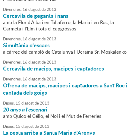
Divendres,
16
d'
agost
de
2013
Cercavila de gegants i nans
amb la Flor d'Alba i en Tallaferro, la Maria i en Roc, la
Carmeta i l'Elm i tots el capgrossos
Divendres,
16
d'
agost
de
2013
Simultània d'escacs
a càrrec del campió de Catalunya i Ucraïna Sr. Moskalenko
Divendres,
16
d'
agost
de
2013
Cercavila de macips, macipes i captadores
Divendres,
16
d'
agost
de
2013
Ofrena de macips, macipes i captadores a Sant Roc i
cantada dels goigs
Dijous,
15
d'
agost
de
2013
20 anys a l'escenari
amb Quico el Célio, el Noi i el Mut de Ferreries
Dijous,
15
d'
agost
de
2013
La pesta arriba a Santa Maria d'Arenys