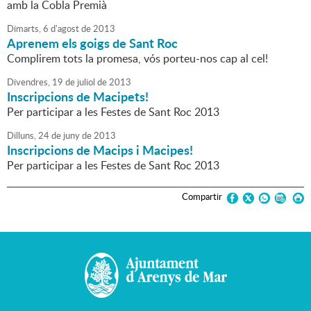
amb la Cobla Premià
Dimarts,
6
d'
agost
de
2013
Aprenem els goigs de Sant Roc
Complirem tots la promesa, vós porteu-nos cap al cel!
Divendres,
19
de
juliol
de
2013
Inscripcions de Macipets!
Per participar a les Festes de Sant Roc 2013
Dilluns,
24
de
juny
de
2013
Inscripcions de Macips i Macipes!
Per participar a les Festes de Sant Roc 2013
Compartir