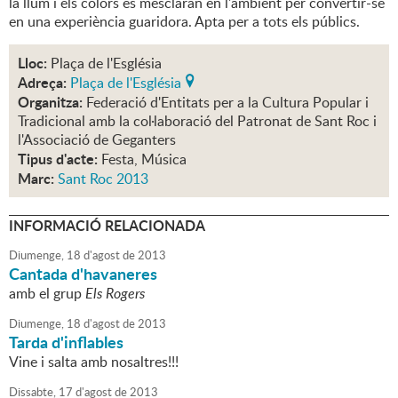
la llum i els colors es mesclaran en l'ambient per convertir-se
en una experiència guaridora. Apta per a tots els públics.
Lloc:
Plaça de l'Església
Adreça:
Plaça de l'Església
Organitza:
Federació d'Entitats per a la Cultura Popular i
Tradicional amb la col·laboració del Patronat de Sant Roc i
l'Associació de Geganters
Tipus d'acte:
Festa, Música
Marc:
Sant Roc 2013
INFORMACIÓ RELACIONADA
Diumenge,
18
d'
agost
de
2013
Cantada d'havaneres
amb el grup
Els Rogers
Diumenge,
18
d'
agost
de
2013
Tarda d'inflables
Vine i salta amb nosaltres!!!
Dissabte,
17
d'
agost
de
2013