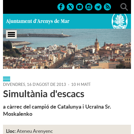
Portada
>
Regidories
>
Cultura
>
Agenda
>
16-08-2013
DIVENDRES,
16
D'
AGOST
DE
2013
-
10 H MATÍ
Simultània d'escacs
a càrrec del campió de Catalunya i Ucraïna Sr.
Moskalenko
Lloc:
Ateneu Arenyenc