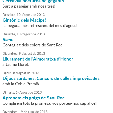
Cercavila nocturna de gegants
Surt a passejar amb nosaltres!
Dissabte,
10
d'
agost
de
2013
Gintònic dels Macips!
La beguda més refrescant del mes d'agost!
Dissabte,
10
d'
agost
de
2013
Blanc
Contagia't dels colors de Sant Roc!
Divendres,
9
d'
agost
de
2013
Lliurament de l'Almorratxa d'Honor
a Jaume Lloret.
Dijous,
8
d'
agost
de
2013
Dijous sardanes. Concurs de colles improvisades
amb la Cobla Premià
Dimarts,
6
d'
agost
de
2013
Aprenem els goigs de Sant Roc
Complirem tots la promesa, vós porteu-nos cap al cel!
Divendres,
19
de
juliol
de
2013