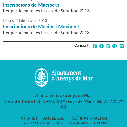
Inscripcions de Macipets!
Per participar a les Festes de Sant Roc 2013
Dilluns,
24
de
juny
de
2013
Inscripcions de Macips i Macipes!
Per participar a les Festes de Sant Roc 2013
Compartir
Ajuntament d'Arenys de Mar
Riera del Bisbe Pol, 8 - 08350 Arenys de Mar - Tel. 93 795 99
00
INTRANET
AVÍS LEGAL
POLÍTICA PRIVACITAT
ACCESSIBILITAT
RSS
MAPA WEB
CRÈDITS