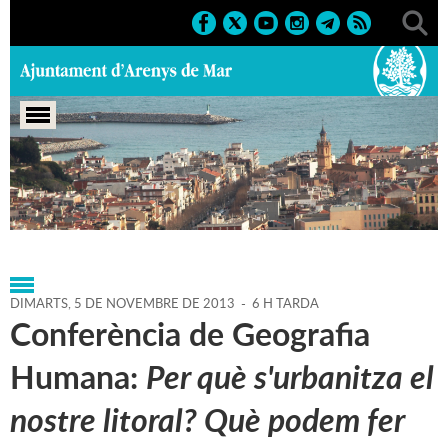
Portada
>
Agenda
>
05-11-
2013
>
Marcs
>
Culturals
>
2013
>
Conferències 2013
DIMARTS,
5
DE
NOVEMBRE
DE
2013
-
6 H TARDA
Conferència de Geografia
Humana:
Per què s'urbanitza el
nostre litoral? Què podem fer