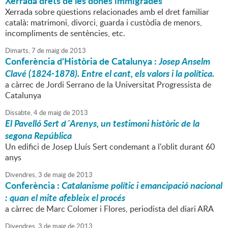
Xerrada drets de les dones immigrades
Xerrada sobre qüestions relacionades amb el dret familiar
català: matrimoni, divorci, guarda i custòdia de menors,
incompliments de sentències, etc.
Dimarts,
7
de
maig
de
2013
Conferència d'Història de Catalunya :
Josep Anselm
Clavé (1824-1878). Entre el cant, els valors i la política.
a càrrec de Jordi Serrano de la Universitat Progressista de
Catalunya
Dissabte,
4
de
maig
de
2013
El Pavelló Sert d´Arenys, un testimoni històric de la
segona República
Un edifici de Josep Lluís Sert condemant a l'oblit durant 60
anys
Divendres,
3
de
maig
de
2013
Conferència :
Catalanisme polític i emancipació nacional
: quan el mite afebleix el procés
a càrrec de Marc Colomer i Flores, periodista del diari ARA
Divendres,
3
de
maig
de
2013