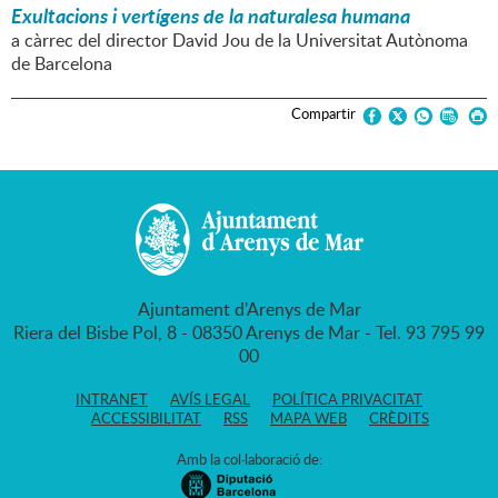
Exultacions i vertígens de la naturalesa humana
a càrrec del director David Jou de la Universitat Autònoma
de Barcelona
Compartir
Ajuntament d'Arenys de Mar
Riera del Bisbe Pol, 8 - 08350 Arenys de Mar - Tel. 93 795 99
00
INTRANET
AVÍS LEGAL
POLÍTICA PRIVACITAT
ACCESSIBILITAT
RSS
MAPA WEB
CRÈDITS
Amb la col·laboració de: