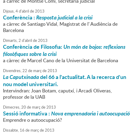
a càrrec de Montse Comí, secretària judicial
Dijous,
4
d'
abril
de
2013
Conferència :
Resposta judicial a la crisi
a càrrec de Santiago Vidal, Magistrat de l' Audiència de
Barcelona
Dimarts,
2
d'
abril
de
2013
Conferència de Filosofia:
Un món de bojos: reflexions
filosòfiques sobre la crisi
a càrrec de Marcel Cano de la Universitat de Barcelona
Divendres,
22
de
març
de
2013
La Caputxinada
del 66 a l'actualitat. A la recerca d'un
nou model universitari.
Intervindran: Joan Botam, caputxí, i Arcadi Oliveras,
professor de la UAB
Dimecres,
20
de
març
de
2013
Sessió informativa :
Nova emprenadoria i autoocupació
Emprendre o autoocupació?
Dissabte,
16
de
març
de
2013