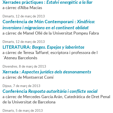
Xerrades pràctiques :
Estalvi energètic a la llar
a càrrec d'Alba Macías
Dimarts,
12
de
març
de
2013
Conferència de Món Contemporani :
Xinàfrica:
inversions i migracions en el continent oblidat
a càrrec de Manel Ollé de la Universitat Pompeu Fabra
Dimarts,
12
de
març
de
2013
LITERATURA:
Borges. Espejos y laberintos
a càrrec de Teresa Taffarel, escriptora i professora de l
´Ateneu Barcelonès
Divendres,
8
de
març
de
2013
Xerrada :
Aspectes jurídics dels desnonaments
a càrrec de Montserrat Comí
Dijous,
7
de
març
de
2013
Conferència
Resposta autoritària i conflicte social
a càrrec de Mercedes García Arán, Catedràtica de Dret Penal
de la Universitat de Barcelona
Dimarts,
5
de
març
de
2013