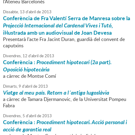
l'Ateneu Barcelonès
Dissabte,
13
d'
abril
de
2013
Conferència de Fra Valentí Serra de Manresa sobre la
Projecció Internacional del Cardenal Vives i Tutó
,
il·lustrada amb un audiovisual de Joan Devesa
Presentarà l'acte Fra Jacint Duran, guardià del convent de
caputxins
Divendres,
12
d'
abril
de
2013
Conferència :
Procediment hipotecari (2a part).
Oposició hipotecària
a càrrec de Montse Comí
Dimarts,
9
d'
abril
de
2013
Viatge al meu país. Retorn a l´antiga Iugoslàvia
a càrrec de Tamara Djermanovic, de la Universitat Pompeu
Fabra
Divendres,
5
d'
abril
de
2013
Conferència :
Procediment hipotecari. Acció personal i
acció de garantia real