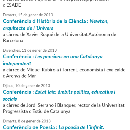
d'ESADE
Dimarts,
15
de
gener
de
2013
Conferència d'Història de la Ciència :
Newton,
arquitecte de l´Univers
a càrrec de Xavier Roqué de la Universitat Autònoma de
Barcelona
Divendres,
11
de
gener
de
2013
Conferència :
Les pensions en una Catalunya
independent
a càrrec de Miquel Rubirola i Torrent, economista i exalcalde
d'Arenys de Mar
Dijous,
10
de
gener
de
2013
Conferència :
Estat laic: àmbits polítics, educatius i
socials
a càrrec de Jordi Serrano i Blanquer, rector de la Universitat
Progressista d'Estiu de Catalunya
Dimarts,
8
de
gener
de
2013
Conferència de Poesia :
La poesia de l´infinit.