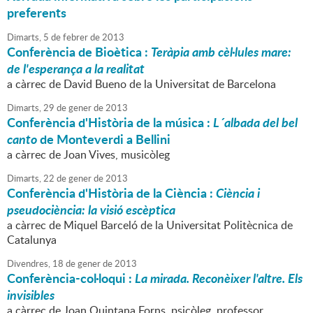
preferents
Dimarts,
5
de
febrer
de
2013
Conferència de Bioètica :
Teràpia amb cèl·lules mare:
de l'esperança a la realitat
a càrrec de David Bueno de la Universitat de Barcelona
Dimarts,
29
de
gener
de
2013
Conferència d'Història de la música :
L´albada del bel
canto
de Monteverdi a Bellini
a càrrec de Joan Vives, musicòleg
Dimarts,
22
de
gener
de
2013
Conferència d'Història de la Ciència :
Ciència i
pseudociència: la visió escèptica
a càrrec de Miquel Barceló de la Universitat Politècnica de
Catalunya
Divendres,
18
de
gener
de
2013
Conferència-col·loqui :
La mirada. Reconèixer l'altre. Els
invisibles
a càrrec de Joan Quintana Forns, psicòleg, professor