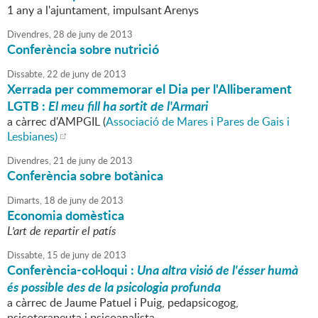
1 any a l'ajuntament, impulsant Arenys
Divendres,
28
de
juny
de
2013
Conferència sobre nutrició
Dissabte,
22
de
juny
de
2013
Xerrada per commemorar el Dia per l'Alliberament
LGTB :
El meu fill ha sortit de l'Armari
a càrrec d'AMPGIL (
Associació de Mares i Pares de Gais i
Lesbianes)
Divendres,
21
de
juny
de
2013
Conferència sobre botànica
Dimarts,
18
de
juny
de
2013
Economia domèstica
L'art de repartir el patís
Dissabte,
15
de
juny
de
2013
Conferència-col·loqui :
Una altra visió de l'ésser humà
és possible des de la psicologia profunda
a càrrec de Jaume Patuel i Puig, pedapsicogog,
psicoterapeuta i psicoanalista