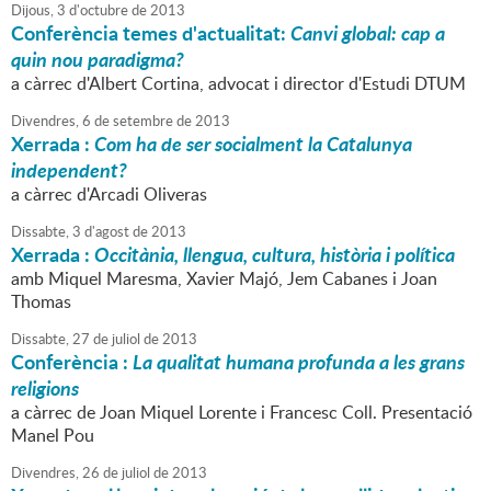
Dijous,
3
d'
octubre
de
2013
Conferència temes d'actualitat:
Canvi global: cap a
quin nou paradigma?
a càrrec d'Albert Cortina, advocat i director d'Estudi DTUM
Divendres,
6
de
setembre
de
2013
Xerrada :
Com ha de ser socialment la Catalunya
independent?
a càrrec d'Arcadi Oliveras
Dissabte,
3
d'
agost
de
2013
Xerrada :
Occitània, llengua, cultura, història i política
amb Miquel Maresma, Xavier Majó, Jem Cabanes i Joan
Thomas
Dissabte,
27
de
juliol
de
2013
Conferència :
La qualitat humana profunda a les grans
religions
a càrrec de Joan Miquel Lorente i Francesc Coll. Presentació
Manel Pou
Divendres,
26
de
juliol
de
2013