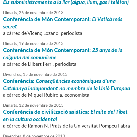
Els subministraments a la llar (aigua, llum, gas i telèfon)
Dimarts,
26
de
novembre
de
2013
Conferència de Món Contemporani:
El Vaticà més
secret
a càrrec de Vicenç Lozano, periodista
Dimarts,
19
de
novembre
de
2013
Conferència de Món Contemporani:
25 anys de la
caiguda del comunisme
a càrrec de Llibert Ferri, periodista
Divendres,
15
de
novembre
de
2013
Conferència:
Conseqüències econòmiques d'una
Catalunya independent no membre de la Unió Europea
a càrrec de Miquel Rubirola, economista
Dimarts,
12
de
novembre
de
2013
Conferència de civilització asiàtica:
El mite del Tibet
en la cultura occidental
a càrrec de Ramon N. Prats de la Universitat Pompeu Fabra
Divendres,
8
de
novembre
de
2013