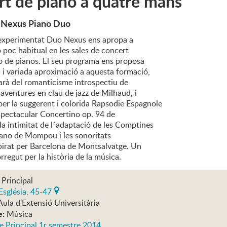
t de piano a quatre mans
e Nexus Piano Duo
 experimentat Duo Nexus ens apropa a
 poc habitual en les sales de concert
o de pianos. El seu programa ens proposa
a i variada aproximació a aquesta formació,
arà del romanticisme introspectiu de
aventures en clau de jazz de Milhaud, i
per la suggerent i colorida Rapsodie Espagnole
espectacular Concertino op. 94 de
la intimitat de l´adaptació de les Comptines
piano de Mompou i les sonoritats
spirat per Barcelona de Montsalvatge. Un
rregut per la història de la música.
 Principal
Església, 45-47
Aula d'Extensió Universitària
e:
Música
e Principal 1r semestre 2014