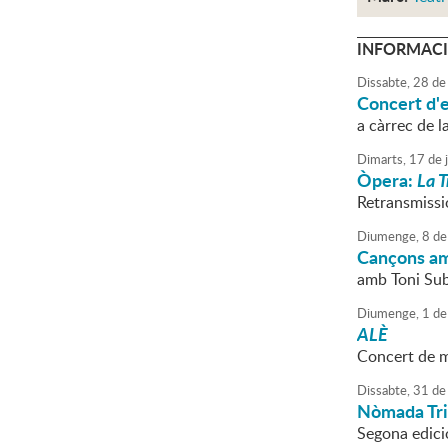
INFORMACI
Dissabte,
28
de
Concert d'e
a càrrec de l
Dimarts,
17
de
Òpera:
La T
Retransmissió
Diumenge,
8
de
Cançons am
amb Toni Su
Diumenge,
1
de
ALÈ
Concert de m
Dissabte,
31
de
Nòmada Tri
Segona edici