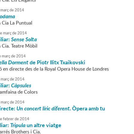
març
de
2014
odama
a Cia La Puntual
e
març
de
2014
liar:
Sense Solta
a Cia. Teatre Mòbil
e
març
de
2014
ella Dorment
de Piotr Ilitx Txaikovski
ó en directe des de la Royal Opera House de Londres
març
de
2014
liar:
Càpsules
Samfaina de Colors
març
de
2014
irecte:
Un concert líric diferent.
Òpera amb tu
e
febrer
de
2014
liar:
Tripula
un altre viatge
arrés Brothers i Cia.