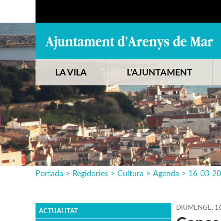
LA VILA
L'AJUNTAMENT
Portada
>
Regidories
>
Cultura
>
Agenda
>
16-03-2
DIUMENGE,
1
ACTUALITAT