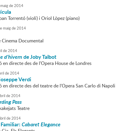
maig
de
2014
lícula
oan Torrentó (violí) i Oriol Lòpez (piano)
e
maig
de
2014
e Cinema Documental
il
de
2014
e d'hivern
de Joby Talbot
ó en directe des de l'Opera House de Londres
ril
de
2014
ioseppe Verdi
 en directe des del teatre de l'Opera San Carlo di Napoli
bril
de
2014
rding Pass
kakejats Teatre
bril
de
2014
 Familiar:
Cabaret Elegance
a Cia. Els Elegants