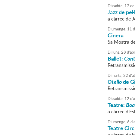
Dissabte,
17
de
Jazz de pel·
a càrrec de J
Diumenge,
11
d
Cinera
5a Mostra d
Dilluns,
28
d'
abr
Ballet:
Cont
Retransmissi
Dimarts,
22
d'
ab
Otello
de G
Retransmissió
Dissabte,
12
d'
a
Teatre:
Boa
a càrrec d'Es
Diumenge,
6
d'
a
Teatre Circ
a càrrec de l