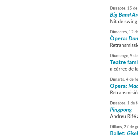
Dissabte,
15
de
Big Band Ar
Nit de swing
Dimecres,
12
d
Òpera:
Don
Retransmissi
Diumenge,
9
de
Teatre fami
a càrrec de 
Dimarts,
4
de
fe
Opera:
Mad
Retransmisió 
Dissabte,
1
de
f
Pingpong
Andreu Rifé
Dilluns,
27
de
g
Ballet:
Gisel