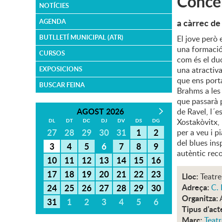
Concer
NOTÍCIES
a càrrec d
AGENDA
BUTLLETÍ MUNICIPAL (ATR)
El jove però
una formació
CURSOS
com és el du
EXPOSICIONS
una atractiv
que ens port
BUSCAR FEINA
Brahms a les 
que passarà 
AGOST 2026
de Ravel, l´
Xostakòvitx, 
DL
DT
DC
DJ
DV
DS
DG
27
28
29
30
31
1
2
per a veu i 
del blues in
3
4
5
6
7
8
9
autèntic reco
10
11
12
13
14
15
16
17
18
19
20
21
22
23
Lloc:
Teatre
Adreça:
24
25
26
27
28
29
30
C. 
Organitza:
31
1
2
3
4
5
6
Tipus d'act
Marc:
Teatr