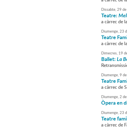
Dissabte,
29
de
Teatre:
Mel
a càrrec de l
Diumenge,
23
d
Teatre Fami
a càrrec de l
Dimecres,
19
d
Ballet:
La B
Retransmissi
Diumenge,
9
de
Teatre Fami
a càrrec de 
Diumenge,
2
de
Òpera en d
Diumenge,
23
d
Teatre fami
a càrrec de F