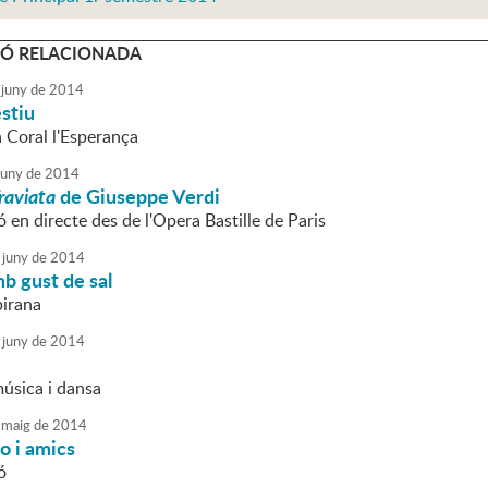
Ó RELACIONADA
juny
de
2014
stiu
a Coral l'Esperança
juny
de
2014
raviata
de Giuseppe Verdi
 en directe des de l'Opera Bastille de Paris
juny
de
2014
b gust de sal
birana
juny
de
2014
úsica i dansa
maig
de
2014
o i amics
ó