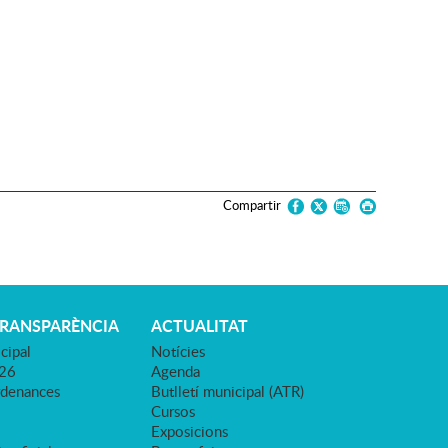
Compartir
TRANSPARÈNCIA
ACTUALITAT
cipal
Notícies
026
Agenda
rdenances
Butlletí municipal (ATR)
Cursos
Exposicions