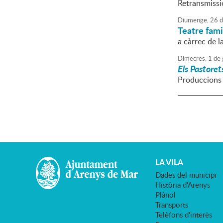
Retransmissi
Diumenge,
26
d
Teatre fami
a càrrec de l
Dimecres,
1
de
Els Pastoret
Produccions d
LA VILA
Dades del municipi
Història d'Arenys
Plànol
Transports
Telèfons d'interès