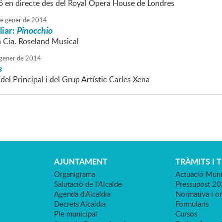
ó en directe des del Royal Opera House de Londres
e
gener
de
2014
liar:
Pinocchio
a Cia. Roseland Musical
gener
de
2014
s
el Principal i del Grup Artístic Carles Xena
AJUNTAMENT
TRÀMITS I 
Organigrama
Actuació Muni
Salutació de l'Alcalde
Pressupost 2
Agenda d'Alcaldia
Normativa i o
Decrets Alcaldia
Formularis
Ple municipal
Cursos