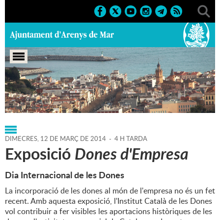
Portada
>
Regidories
>
Cultura
>
Agenda
>
12-03-2014
DIMECRES,
12
DE
MARÇ
DE
2014
-
4 H TARDA
Exposició
Dones d'Empresa
Dia Internacional de les Dones
La incorporació de les dones al món de l'empresa no és un fet
recent. Amb aquesta exposició, l'Institut Català de les Dones
vol contribuir a fer visibles les aportacions històriques de les