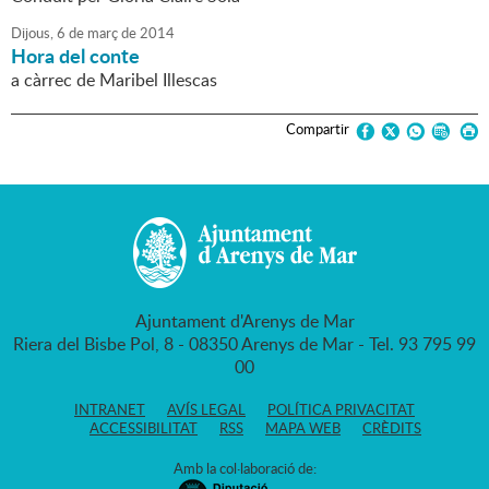
Dijous,
6
de
març
de
2014
Hora del conte
a càrrec de Maribel Illescas
Compartir
Ajuntament d'Arenys de Mar
Riera del Bisbe Pol, 8 - 08350 Arenys de Mar - Tel. 93 795 99
00
INTRANET
AVÍS LEGAL
POLÍTICA PRIVACITAT
ACCESSIBILITAT
RSS
MAPA WEB
CRÈDITS
Amb la col·laboració de: