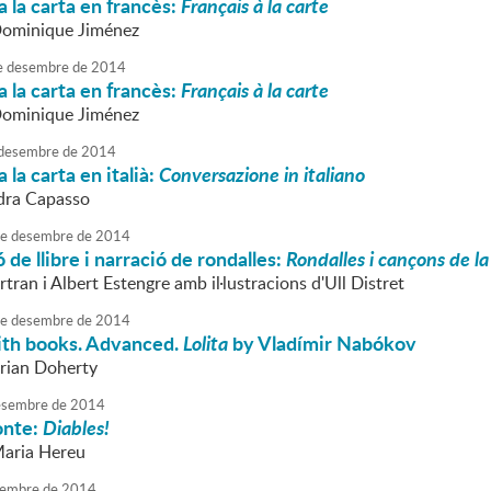
 la carta en francès:
Français à la carte
Dominique Jiménez
e
desembre
de
2014
 la carta en francès:
Français à la carte
Dominique Jiménez
desembre
de
2014
 la carta en italià:
Conversazione in italiano
dra Capasso
e
desembre
de
2014
 de llibre i narració de rondalles:
Rondalles i cançons de l
ran i Albert Estengre amb il·lustracions d'Ull Distret
e
desembre
de
2014
ith books. Advanced.
Lolita
by Vladímir Nabókov
Brian Doherty
sembre
de
2014
onte:
Diables!
Maria Hereu
embre
de
2014