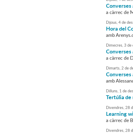
Converses 
a càrrec de M
Dijous,
4
de
des
Hora del C
amb Arenys.
Dimecres,
3
de
Converses a
a càrrec de 
Dimarts,
2
de
d
Converses a
amb Alessan
Dilluns,
1
de
de
Tertúlia de 
Divendres,
28
d
Learning w
a càrrec de 
Divendres,
28
d