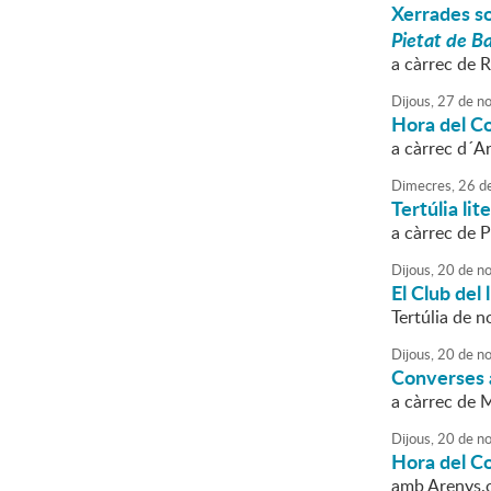
Xerrades s
Pietat de Bar
a càrrec de
Dijous,
27
de
no
Hora del C
a càrrec d´A
Dimecres,
26
d
Tertúlia lit
a càrrec de 
Dijous,
20
de
no
El Club del
Tertúlia de no
Dijous,
20
de
no
Converses a
a càrrec de M
Dijous,
20
de
no
Hora del C
amb Arenys.