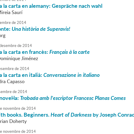
a la carta en alemany: Gespräche nach wahl
ireia Saurí
embre
de
2014
onte:
Una història de Superavis!
org
desembre
de
2014
 la carta en francès:
Français à la carte
Dominique Jiménez
esembre
de
2014
 la carta en italià:
Conversazione in italiano
dra Capasso
sembre
de
2014
novel·la:
Trobada amb l'escriptor Francesc Planas Comes
e
novembre
de
2014
ith books. Beginners.
Heart of Darkness
by Joseph Conra
Brian Doherty
e
novembre
de
2014