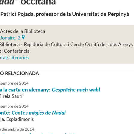
rada
" occitana
 Patrici Pojada, professor de la Universitat de Perpinyà
'Actes de la Biblioteca
Bonaire, 2
Biblioteca - Regidoria de Cultura i Cercle Occità dels dos Arenys
e:
Conferència
itats literàries
Ó RELACIONADA
sembre
de
2014
 la carta en alemany:
Gespräche nach wahl
ireia Saurí
sembre
de
2014
onte:
Contes màgics de Nadal
Cia. Espiadimonis
e
desembre
de
2014