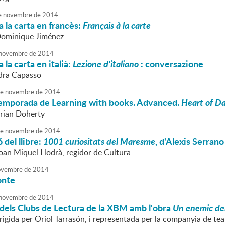
e
novembre
de
2014
 la carta en francès:
Français à la carte
Dominique Jiménez
novembre
de
2014
 la carta en italià:
Lezione d'italiano
: conversazione
dra Capasso
e
novembre
de
2014
 temporada de Learning with books. Advanced.
Heart of D
Brian Doherty
e
novembre
de
2014
 del llibre:
1001 curiositats del Maresme
, d'Alexis Serrano
Joan Miquel Llodrà, regidor de Cultura
vembre
de
2014
onte
novembre
de
2014
dels Clubs de Lectura de la XBM amb l'obra
Un enemic de
rigida per Oriol Tarrasón, i representada per la companyia de tea