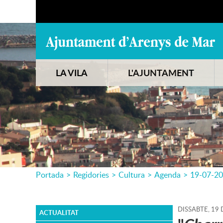
LA VILA
L'AJUNTAMENT
Portada
>
Regidories
>
Cultura
>
Agenda
>
19-07-2
DISSABTE,
19
ACTUALITAT