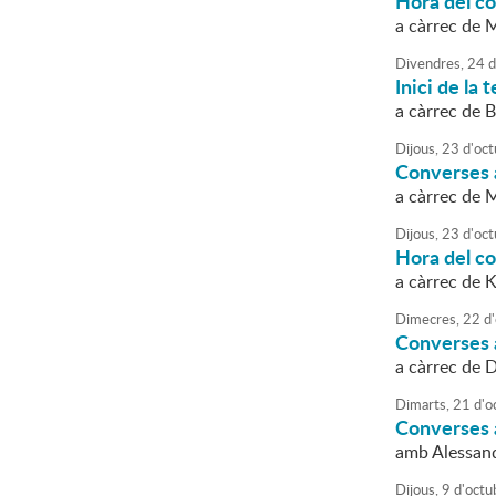
Hora del c
a càrrec de 
Divendres,
24
d
Inici de la
a càrrec de 
Dijous,
23
d'
oct
Converses a
a càrrec de M
Dijous,
23
d'
oct
Hora del co
a càrrec de K
Dimecres,
22
d'
Converses a
a càrrec de 
Dimarts,
21
d'
o
Converses a
amb Alessan
Dijous,
9
d'
octu