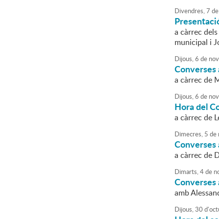
Divendres,
7
de
Presentació
a càrrec dels
municipal i J
Dijous,
6
de
nov
Converses 
a càrrec de M
Dijous,
6
de
nov
Hora del C
a càrrec de L
Dimecres,
5
de
Converses a
a càrrec de 
Dimarts,
4
de
n
Converses a
amb Alessan
Dijous,
30
d'
oct