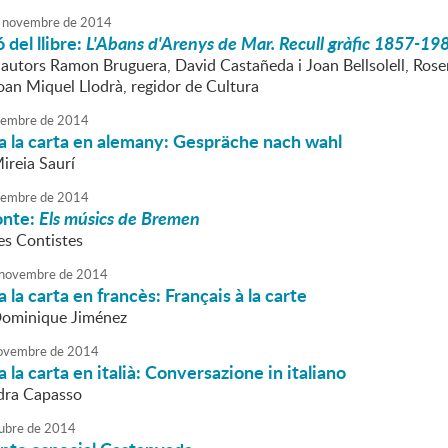
novembre
de
2014
 del llibre:
L'Abans d'Arenys de Mar. Recull gràfic 1857-19
 autors Ramon Bruguera, David Castañeda i Joan Bellsolell, Roser 
oan Miquel Llodrà, regidor de Cultura
embre
de
2014
a la carta en alemany: Gespräche nach wahl
ireia Saurí
embre
de
2014
onte:
Els músics de Bremen
es Contistes
novembre
de
2014
 la carta en francès: Français à la carte
Dominique Jiménez
ovembre
de
2014
 la carta en italià: Conversazione in italiano
dra Capasso
ubre
de
2014