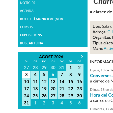
"
Char
NOTÍCIES
a càrrec de
AGENDA
BUTLLETÍ MUNICIPAL (ATR)
Lloc:
Sala d
CURSOS
Adreça:
C. 
EXPOSICIONS
Organitza:
Tipus d'act
BUSCAR FEINA
Marc:
Activ
AGOST 2026
INFORMACI
DL
DT
DC
DJ
DV
DS
DG
27
28
29
30
31
1
2
Dijous,
18
de
de
3
4
5
6
7
8
9
Converses a
a càrrec de M
10
11
12
13
14
15
16
17
18
19
20
21
22
23
Dijous,
18
de
de
Hora del C
24
25
26
27
28
29
30
a càrrec de 
31
1
2
3
4
5
6
Dimecres,
17
d