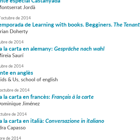
onte especial Castanyada
Montserrat Jordà
'
octubre
de
2014
 temporada de Learning with books. Begginers.
The Tenant 
Brian Doherty
ubre
de
2014
 la carta en alemany:
Gespräche nach wahl
ireia Saurí
ubre
de
2014
nte en anglès
ids & Us, school of english
octubre
de
2014
 la carta en francès:
Français à la carte
Dominique Jiménez
ctubre
de
2014
 la carta en italià:
Conversazione in italiano
dra Capasso
bre
de
2014