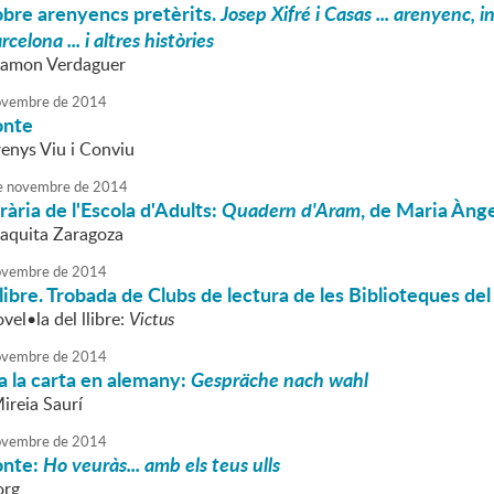
obre arenyencs pretèrits.
Josep Xifré i Casas ... arenyenc, 
celona ... i altres històries
 Ramon Verdaguer
vembre
de
2014
onte
renys Viu i Conviu
e
novembre
de
2014
erària de l'Escola d'Adults:
Quadern d'Aram
, de Maria Àng
Paquita Zaragoza
vembre
de
2014
 llibre. Trobada de Clubs de lectura de les Biblioteques 
vel•la del llibre:
Victus
vembre
de
2014
 la carta en alemany:
Gespräche nach wahl
ireia Saurí
vembre
de
2014
onte:
Ho veuràs... amb els teus ulls
org