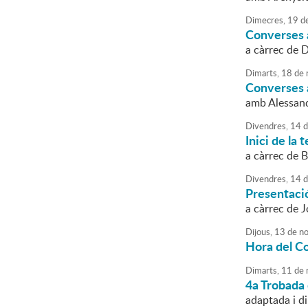
Dimecres,
19
d
Converses a
a càrrec de 
Dimarts,
18
de
Converses a
amb Alessan
Divendres,
14
d
Inici de la
a càrrec de 
Divendres,
14
d
Presentació
a càrrec de 
Dijous,
13
de
no
Hora del C
Dimarts,
11
de
4a Trobada 
adaptada i di