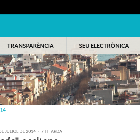
TRANSPARÈNCIA
SEU ELECTRÒNICA
014
DE
JULIOL
DE
2014
-
7 H TARDA