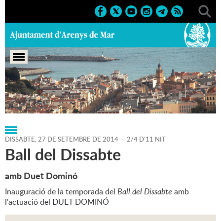
Portada
>
Regidories
>
Cultura
>
Agenda
>
27-09-2014
DISSABTE,
27
DE
SETEMBRE
DE
2014
-
2/4 D'11 NIT
Ball del Dissabte
amb Duet Dominó
Inauguració de la temporada del
Ball del Dissabte
amb
l'actuació del DUET DOMINÓ