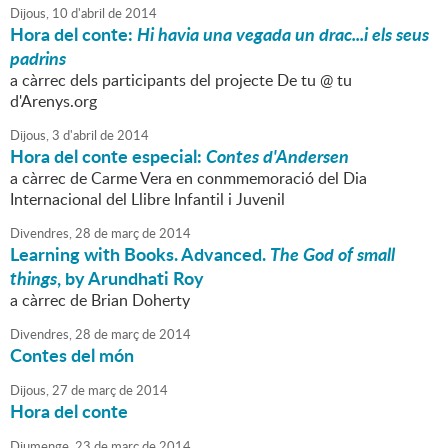
Dijous,
10
d'
abril
de
2014
Hora del conte:
Hi havia una vegada un drac...i els seus
padrins
a càrrec dels participants del projecte De tu @ tu
d'Arenys.org
Dijous,
3
d'
abril
de
2014
Hora del conte especial:
Contes d'Andersen
a càrrec de Carme Vera en conmmemoració del Dia
Internacional del Llibre Infantil i Juvenil
Divendres,
28
de
març
de
2014
Learning with Books. Advanced.
The God of small
things
, by Arundhati Roy
a càrrec de Brian Doherty
Divendres,
28
de
març
de
2014
Contes del món
Dijous,
27
de
març
de
2014
Hora del conte
Diumenge,
23
de
març
de
2014