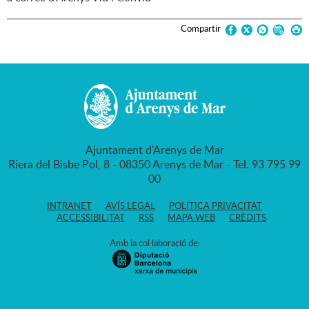
Compartir
Ajuntament d'Arenys de Mar
Riera del Bisbe Pol, 8 - 08350 Arenys de Mar - Tel. 93 795 99
00
INTRANET
AVÍS LEGAL
POLÍTICA PRIVACITAT
ACCESSIBILITAT
RSS
MAPA WEB
CRÈDITS
Amb la col·laboració de: