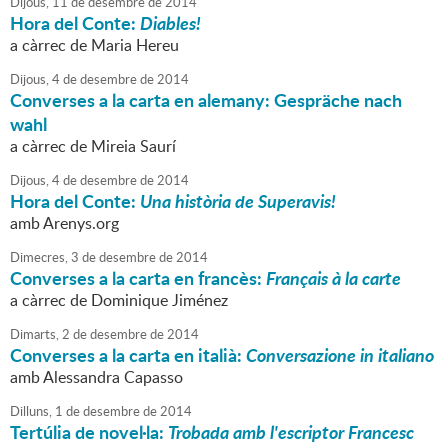
Dijous,
11
de
desembre
de
2014
Hora del Conte:
Diables!
a càrrec de Maria Hereu
Dijous,
4
de
desembre
de
2014
Converses a la carta en alemany: Gespräche nach
wahl
a càrrec de Mireia Saurí
Dijous,
4
de
desembre
de
2014
Hora del Conte:
Una història de Superavis!
amb Arenys.org
Dimecres,
3
de
desembre
de
2014
Converses a la carta en francès:
Français à la carte
a càrrec de Dominique Jiménez
Dimarts,
2
de
desembre
de
2014
Converses a la carta en italià:
Conversazione in italiano
amb Alessandra Capasso
Dilluns,
1
de
desembre
de
2014
Tertúlia de novel·la:
Trobada amb l'escriptor Francesc