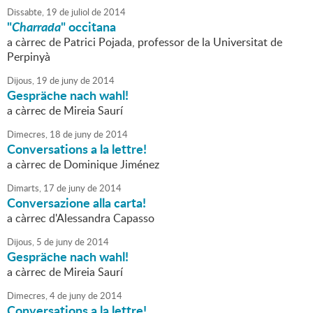
Dissabte,
19
de
juliol
de
2014
"
Charrada
" occitana
a càrrec de Patrici Pojada, professor de la Universitat de
Perpinyà
Dijous,
19
de
juny
de
2014
Gespräche nach wahl!
a càrrec de Mireia Saurí
Dimecres,
18
de
juny
de
2014
Conversations a la lettre!
a càrrec de Dominique Jiménez
Dimarts,
17
de
juny
de
2014
Conversazione alla carta!
a càrrec d'Alessandra Capasso
Dijous,
5
de
juny
de
2014
Gespräche nach wahl!
a càrrec de Mireia Saurí
Dimecres,
4
de
juny
de
2014
Conversations a la lettre!