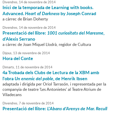
Divendres,
14
de
novembre
de
2014
Inici de la temporada de Learning with books.
Advanced.
Heart of Darkness
by Joseph Conrad
a càrrec de Brian Doherty
Divendres,
14
de
novembre
de
2014
Presentació del llibre:
1001 curiositats del Maresme
,
d'Alexis Serrano
a càrrec de Joan Miquel Llodrà, regidor de Cultura
Dijous,
13
de
novembre
de
2014
Hora del Conte
Dimarts,
11
de
novembre
de
2014
4a Trobada dels Clubs de Lectura de la XBM amb
l'obra
Un enemic del poble
, de Henrik Ibsen
adaptada i dirigida per Oriol Tarrasón, i representada per la
companyia de teatre 'Les Antonietes' al Teatre Atrium de
Viladecans
Divendres,
7
de
novembre
de
2014
Presentació del llibre:
L'Abans d'Arenys de Mar. Recull