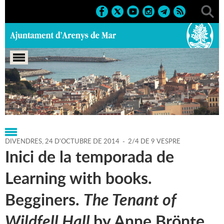
Portada
>
Regidories
>
Cultura
>
Agenda
>
24-10-2014
DIVENDRES,
24
D'
OCTUBRE
DE
2014
-
2/4 DE 9 VESPRE
Inici de la temporada de
Learning with books.
Begginers.
The Tenant of
Wildfell Hall
by Anne Brönte