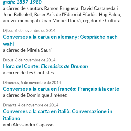
gràfic 1857-1980
a càrrec dels autors Ramon Bruguera, David Castañeda i
Joan Bellsolell, Roser Arís de l'Editorial Efadós, Hug Palou,
arxiver municipal i Joan Miquel Llodrà, regidor de Cultura
Dijous,
6
de
novembre
de
2014
Converses a la carta en alemany: Gespräche nach
wahl
a càrrec de Mireia Saurí
Dijous,
6
de
novembre
de
2014
Hora del Conte:
Els músics de Bremen
a càrrec de Les Contistes
Dimecres,
5
de
novembre
de
2014
Converses a la carta en francès: Français à la carte
a càrrec de Dominique Jiménez
Dimarts,
4
de
novembre
de
2014
Converses a la carta en italià: Conversazione in
italiano
amb Alessandra Capasso