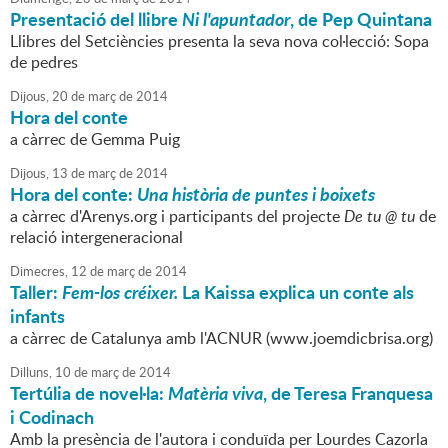
Presentació del llibre
Ni l'apuntador
, de Pep Quintana
Llibres del Setciències presenta la seva nova col·lecció: Sopa
de pedres
Dijous,
20
de
març
de
2014
Hora del conte
a càrrec de Gemma Puig
Dijous,
13
de
març
de
2014
Hora del conte:
Una història de puntes i boixets
a càrrec d'Arenys.org i participants del projecte
De tu @ tu
de
relació intergeneracional
Dimecres,
12
de
març
de
2014
Taller:
Fem-los créixer.
La Kaissa explica un conte als
infants
a càrrec de Catalunya amb l'ACNUR (www.joemdicbrisa.org)
Dilluns,
10
de
març
de
2014
Tertúlia de novel·la:
Matèria viva
, de Teresa Franquesa
i Codinach
Amb la presència de l'autora i conduïda per Lourdes Cazorla