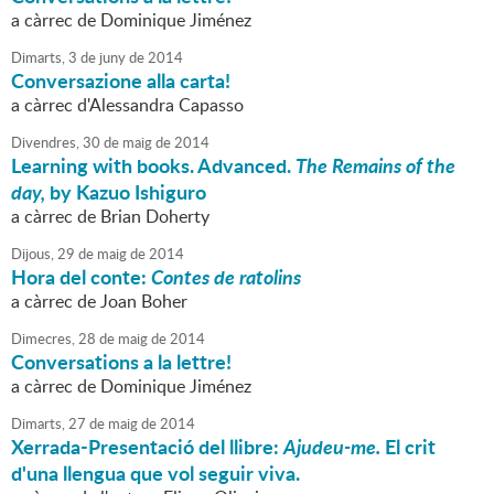
a càrrec de Dominique Jiménez
Dimarts,
3
de
juny
de
2014
Conversazione alla carta!
a càrrec d'Alessandra Capasso
Divendres,
30
de
maig
de
2014
Learning with books. Advanced.
The Remains of the
day,
by Kazuo Ishiguro
a càrrec de Brian Doherty
Dijous,
29
de
maig
de
2014
Hora del conte:
Contes de ratolins
a càrrec de Joan Boher
Dimecres,
28
de
maig
de
2014
Conversations a la lettre!
a càrrec de Dominique Jiménez
Dimarts,
27
de
maig
de
2014
Xerrada-Presentació del llibre:
Ajudeu-me.
El crit
d'una llengua que vol seguir viva.