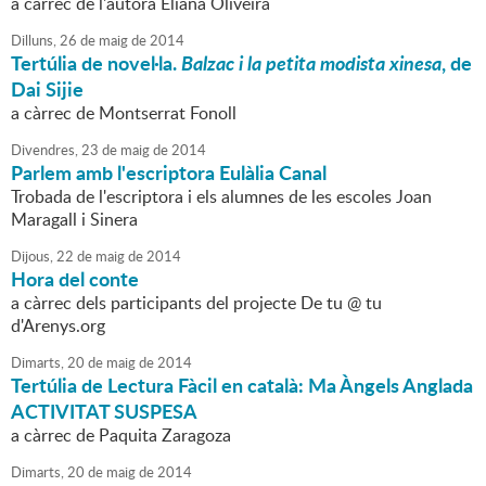
a càrrec de l'autora Eliana Oliveira
Dilluns,
26
de
maig
de
2014
Tertúlia de novel·la.
Balzac i la petita modista xinesa
, de
Dai Sijie
a càrrec de Montserrat Fonoll
Divendres,
23
de
maig
de
2014
Parlem amb l'escriptora Eulàlia Canal
Trobada de l'escriptora i els alumnes de les escoles Joan
Maragall i Sinera
Dijous,
22
de
maig
de
2014
Hora del conte
a càrrec dels participants del projecte De tu @ tu
d'Arenys.org
Dimarts,
20
de
maig
de
2014
Tertúlia de Lectura Fàcil en català: Ma Àngels Anglada
ACTIVITAT SUSPESA
a càrrec de Paquita Zaragoza
Dimarts,
20
de
maig
de
2014