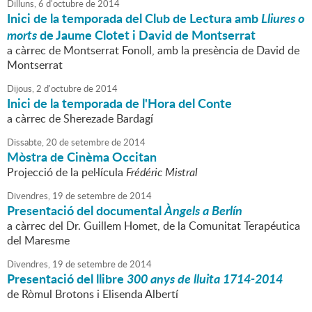
Dilluns,
6
d'
octubre
de
2014
Inici de la temporada del Club de Lectura amb
Lliures o
morts
de Jaume Clotet i David de Montserrat
a càrrec de Montserrat Fonoll, amb la presència de David de
Montserrat
Dijous,
2
d'
octubre
de
2014
Inici de la temporada de l'Hora del Conte
a càrrec de Sherezade Bardagí
Dissabte,
20
de
setembre
de
2014
Mòstra de Cinèma Occitan
Projecció de la pel·lícula
Frédéric Mistral
Divendres,
19
de
setembre
de
2014
Presentació del documental
Àngels a Berlín
a càrrec del Dr. Guillem Homet, de la Comunitat Terapéutica
del Maresme
Divendres,
19
de
setembre
de
2014
Presentació del llibre
300 anys de lluita 1714-2014
de Ròmul Brotons i Elisenda Albertí