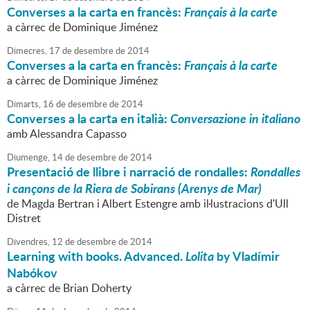
Converses a la carta en francès:
Français à la carte
a càrrec de Dominique Jiménez
Dimecres,
17
de
desembre
de
2014
Converses a la carta en francès:
Français à la carte
a càrrec de Dominique Jiménez
Dimarts,
16
de
desembre
de
2014
Converses a la carta en italià:
Conversazione in italiano
amb Alessandra Capasso
Diumenge,
14
de
desembre
de
2014
Presentació de llibre i narració de rondalles:
Rondalles
i cançons de la Riera de Sobirans (Arenys de Mar)
de Magda Bertran i Albert Estengre amb il·lustracions d'Ull
Distret
Divendres,
12
de
desembre
de
2014
Learning with books. Advanced.
Lolita
by Vladímir
Nabókov
a càrrec de Brian Doherty