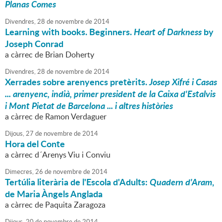
Planas Comes
Divendres,
28
de
novembre
de
2014
Learning with books. Beginners.
Heart of Darkness
by
Joseph Conrad
a càrrec de Brian Doherty
Divendres,
28
de
novembre
de
2014
Xerrades sobre arenyencs pretèrits.
Josep Xifré i Casas
... arenyenc, indià, primer president de la Caixa d'Estalvis
i Mont Pietat de Barcelona ... i altres històries
a càrrec de Ramon Verdaguer
Dijous,
27
de
novembre
de
2014
Hora del Conte
a càrrec d´Arenys Viu i Conviu
Dimecres,
26
de
novembre
de
2014
Tertúlia literària de l'Escola d'Adults:
Quadern d'Aram
,
de Maria Àngels Anglada
a càrrec de Paquita Zaragoza
Dijous,
20
de
novembre
de
2014