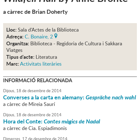
a càrrec de Brian Doherty
Lloc:
Sala d'Actes de la Biblioteca
Adreça:
C. Bonaire, 2
Organitza:
Biblioteca - Regidoria de Cultura i Sakkara
Viatges
Tipus d'acte:
Literatura
Marc:
Activitats literàries
INFORMACIÓ RELACIONADA
Dijous,
18
de
desembre
de
2014
Converses a la carta en alemany:
Gespräche nach wahl
a càrrec de Mireia Saurí
Dijous,
18
de
desembre
de
2014
Hora del Conte:
Contes màgics de Nadal
a càrrec de Cia. Espiadimonis
Dimecres,
17
de
desembre
de
2014