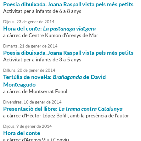
Poesia dibuixada. Joana Raspall vista pels més petits
Activitat per a infants de 6 a 8 anys
Dijous,
23
de
gener
de
2014
Hora del conte:
La pastanaga viatgera
a càrrec de Centre Kumon d'Arenys de Mar
Dimarts,
21
de
gener
de
2014
Poesia dibuixada. Joana Raspall vista pels més petits
Activitat per a infants de 3 a 5 anys
Dilluns,
20
de
gener
de
2014
Tertúlia de novel·la:
Brañaganda
de David
Monteagudo
a càrrec de Montserrat Fonoll
Divendres,
10
de
gener
de
2014
Presentació del llibre:
La trama contra Catalunya
a càrrec d'Hèctor López Bofill, amb la presència de l'autor
Dijous,
9
de
gener
de
2014
Hora del conte
a càrrec d'Arenys Viu i Conviu