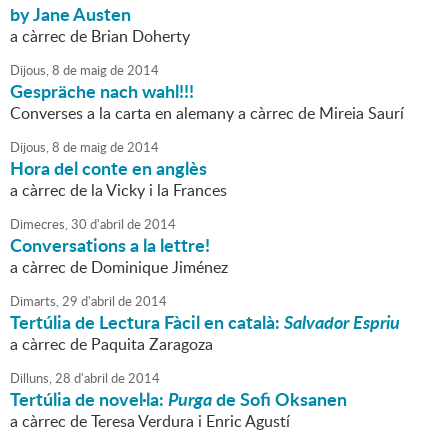
by Jane Austen
a càrrec de Brian Doherty
Dijous,
8
de
maig
de
2014
Gespräche nach wahl!!!
Converses a la carta en alemany a càrrec de Mireia Saurí
Dijous,
8
de
maig
de
2014
Hora del conte en anglès
a càrrec de la Vicky i la Frances
Dimecres,
30
d'
abril
de
2014
Conversations a la lettre!
a càrrec de Dominique Jiménez
Dimarts,
29
d'
abril
de
2014
Tertúlia de Lectura Fàcil en català:
Salvador Espriu
a càrrec de Paquita Zaragoza
Dilluns,
28
d'
abril
de
2014
Tertúlia de novel·la:
Purga
de Sofi Oksanen
a càrrec de Teresa Verdura i Enric Agustí