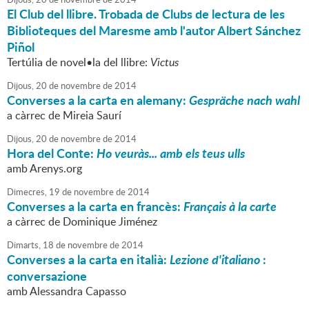
El Club del llibre. Trobada de Clubs de lectura de les
Biblioteques del Maresme amb l'autor Albert Sánchez
Piñol
Tertúlia de novel•la del llibre:
Victus
Dijous,
20
de
novembre
de
2014
Converses a la carta en alemany:
Gespräche nach wahl
a càrrec de Mireia Saurí
Dijous,
20
de
novembre
de
2014
Hora del Conte:
Ho veuràs... amb els teus ulls
amb Arenys.org
Dimecres,
19
de
novembre
de
2014
Converses a la carta en francès:
Français à la carte
a càrrec de Dominique Jiménez
Dimarts,
18
de
novembre
de
2014
Converses a la carta en italià:
Lezione d'italiano
:
conversazione
amb Alessandra Capasso