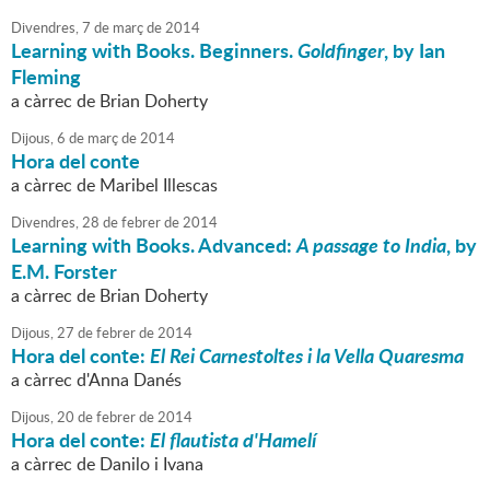
Divendres,
7
de
març
de
2014
Learning with Books. Beginners.
Goldfinger
, by Ian
Fleming
a càrrec de Brian Doherty
Dijous,
6
de
març
de
2014
Hora del conte
a càrrec de Maribel Illescas
Divendres,
28
de
febrer
de
2014
Learning with Books. Advanced:
A passage to India
, by
E.M. Forster
a càrrec de Brian Doherty
Dijous,
27
de
febrer
de
2014
Hora del conte:
El Rei Carnestoltes i la Vella Quaresma
a càrrec d'Anna Danés
Dijous,
20
de
febrer
de
2014
Hora del conte:
El flautista d'Hamelí
a càrrec de Danilo i Ivana