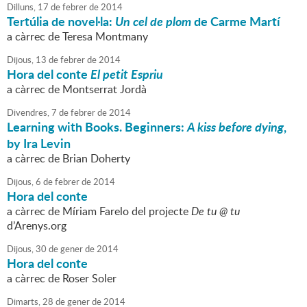
Dilluns,
17
de
febrer
de
2014
Tertúlia de novel·la:
Un cel de plom
de Carme Martí
a càrrec de Teresa Montmany
Dijous,
13
de
febrer
de
2014
Hora del conte
El petit Espriu
a càrrec de Montserrat Jordà
Divendres,
7
de
febrer
de
2014
Learning with Books. Beginners:
A kiss before dying
,
by Ira Levin
a càrrec de Brian Doherty
Dijous,
6
de
febrer
de
2014
Hora del conte
a càrrec de Míriam Farelo del projecte
De tu @ tu
d’Arenys.org
Dijous,
30
de
gener
de
2014
Hora del conte
a càrrec de Roser Soler
Dimarts,
28
de
gener
de
2014