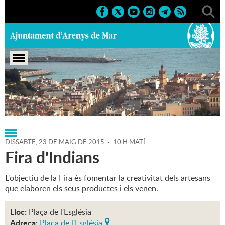
Portada
>
Regidories
>
Cultura
>
Agenda
>
23-05-2015
DISSABTE,
23
DE
MAIG
DE
2015
-
10 H MATÍ
Fira d'Indians
L'objectiu de la Fira és fomentar la creativitat dels artesans
que elaboren els seus productes i els venen.
Lloc:
Plaça de l'Església
Adreça:
Plaça de l'Església