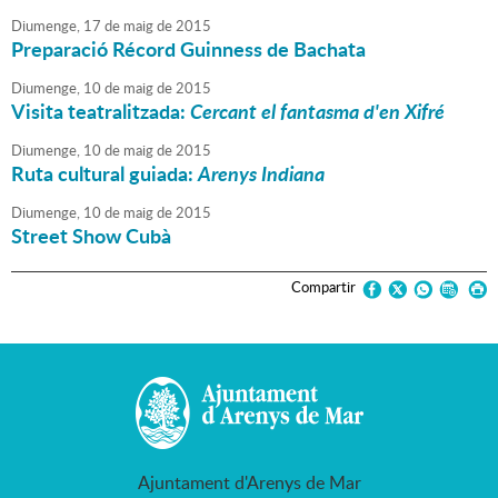
Diumenge,
17
de
maig
de
2015
Preparació Récord Guinness de Bachata
Diumenge,
10
de
maig
de
2015
Visita teatralitzada:
Cercant el fantasma d'en Xifré
Diumenge,
10
de
maig
de
2015
Ruta cultural guiada:
Arenys Indiana
Diumenge,
10
de
maig
de
2015
Street Show Cubà
Compartir
Ajuntament d'Arenys de Mar