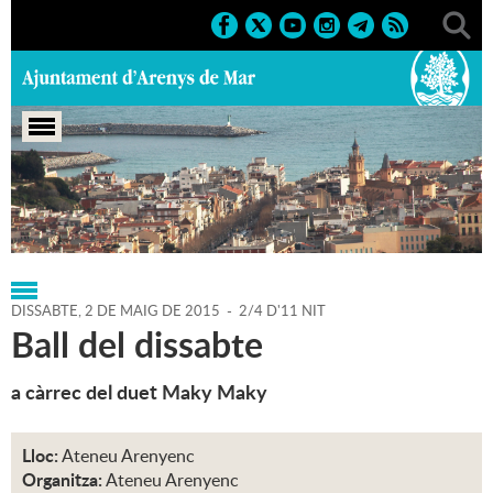
Portada
>
Regidories
>
Cultura
>
Agenda
>
02-05-2015
DISSABTE,
2
DE
MAIG
DE
2015
-
2/4 D'11 NIT
Ball del dissabte
a càrrec del duet Maky Maky
Lloc:
Ateneu Arenyenc
Organitza:
Ateneu Arenyenc