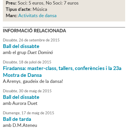
Preu:
Soci: 5 euros, No Soci: 7 euros
Tipus d'acte:
Música
Marc:
Activitats de dansa
INFORMACIÓ RELACIONADA
Dissabte,
26
de
setembre
de
2015
Ball del dissabte
amb el grup
Duet Dominó
Dissabte,
18
de
juliol
de
2015
Firadansa: master-class, tallers, conferències i la 23a
Mostra de Dansa
A Arenys, gaudeix de la dansa!
Dissabte,
30
de
maig
de
2015
Ball del dissabte
amb Aurora Duet
Diumenge,
17
de
maig
de
2015
Ball de tarda
amb D.M.Ateneu