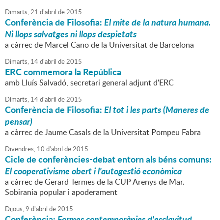
Dimarts,
21
d'
abril
de
2015
Conferència de Filosofia:
El mite de la natura humana.
Ni llops salvatges ni llops despietats
a càrrec de Marcel Cano de la Universitat de Barcelona
Dimarts,
14
d'
abril
de
2015
ERC commemora la República
amb Lluís Salvadó, secretari general adjunt d'ERC
Dimarts,
14
d'
abril
de
2015
Conferència de Filosofia:
El tot i les parts (Maneres de
pensar)
a càrrec de Jaume Casals de la Universitat Pompeu Fabra
Divendres,
10
d'
abril
de
2015
Cicle de conferències-debat entorn als béns comuns:
El cooperativisme obert i l'autogestió econòmica
a càrrec de Gerard Termes de la CUP Arenys de Mar.
Sobirania popular i apoderament
Dijous,
9
d'
abril
de
2015
Conferència:
Formes contemporànies d'esclavitud