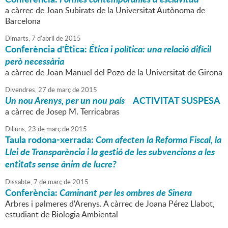
a càrrec de Joan Subirats de la Universitat Autònoma de
Barcelona
Dimarts,
7
d'
abril
de
2015
Conferència d'Ètica:
Ética i política: una relació difícil
però necessària
a càrrec de Joan Manuel del Pozo de la Universitat de Girona
Divendres,
27
de
març
de
2015
Un nou Arenys, per un nou país
ACTIVITAT SUSPESA
a càrrec de Josep M. Terricabras
Dilluns,
23
de
març
de
2015
Taula rodona-xerrada:
Com afecten la Reforma Fiscal, la
Llei de Transparència i la gestió de les subvencions a les
entitats sense ànim de lucre?
Dissabte,
7
de
març
de
2015
Conferència:
Caminant per les ombres de Sinera
Arbres i palmeres d'Arenys. A càrrec de Joana Pérez Llabot,
estudiant de Biologia Ambiental