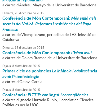
a càrrec d'Andreu Mayayo de la Universitat de Barcelona
Dimarts,
20
d'
octubre
de
2015
Conferència de Món Contemporani:
Més enllà dels
secrets del Vaticà. Reformes i resistències del Papa
Francesc
a càrrec de Vicenç Lozano, periodista de TV3 Televisió de
Catalunya
Dimarts,
13
d'
octubre
de
2015
Conferència de Món Contemporani:
L'Islam avui
a càrrec de Dolors Bramon de la Universitat de Barcelona
Dijous,
8
d'
octubre
de
2015
Primer cicle de ponències
La infància i adolèscència
avui:
Psicofisiologia
a càrrec d'Octavi Garcia
Dijous,
8
d'
octubre
de
2015
Conferència:
El TTIP: contingut i conseqüències
a càrrec d'Ignacio Hurtado Rubio, llicenciat en Ciències
Polítiques per la UOC