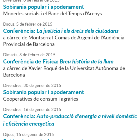
Divendres,
6
de
febrer
de
2015
Sobirania popular i apoderament
Monedes socials i el Banc del Temps d'Arenys
Dijous,
5
de
febrer
de
2015
Conferència:
La justícia i els drets dels ciutadans
a càrrec de Montserrat Comas de Argemí de l'Audiència
Provincial de Barcelona
Dimarts,
3
de
febrer
de
2015
Conferència de Física:
Breu història de la llum
a càrrec de Xavier Roqué de la Universitat Autònoma de
Barcelona
Divendres,
30
de
gener
de
2015
Sobirania popular i apoderament
Cooperatives de consum i agràries
Divendres,
16
de
gener
de
2015
Conferència:
Auto-producció d'energia a nivell domèstic
i eficiència energetica
Dijous,
15
de
gener
de
2015