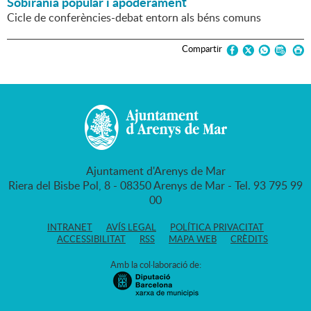
Sobirania popular i apoderament
Cicle de conferències-debat entorn als béns comuns
Compartir
Ajuntament d'Arenys de Mar
Riera del Bisbe Pol, 8 - 08350 Arenys de Mar - Tel. 93 795 99
00
INTRANET
AVÍS LEGAL
POLÍTICA PRIVACITAT
ACCESSIBILITAT
RSS
MAPA WEB
CRÈDITS
Amb la col·laboració de: