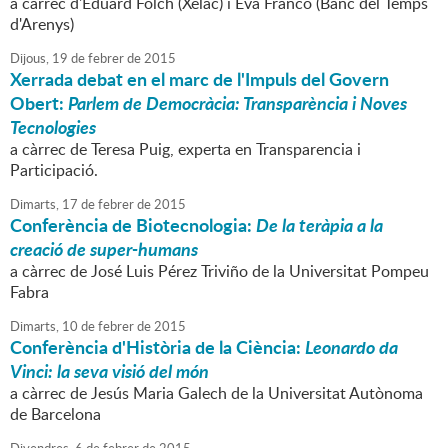
a càrrec d'Eduard Folch (Xelac) i Eva Franco (Banc del Temps
d'Arenys)
Dijous,
19
de
febrer
de
2015
Xerrada debat en el marc de l'Impuls del Govern
Obert:
Parlem de Democràcia: Transparència i Noves
Tecnologies
a càrrec de Teresa Puig, experta en Transparencia i
Participació.
Dimarts,
17
de
febrer
de
2015
Conferència de Biotecnologia:
De la teràpia a la
creació de super-humans
a càrrec de José Luis Pérez Triviño de la Universitat Pompeu
Fabra
Dimarts,
10
de
febrer
de
2015
Conferència d'Història de la Ciència:
Leonardo da
Vinci: la seva visió del món
a càrrec de Jesús Maria Galech de la Universitat Autònoma
de Barcelona