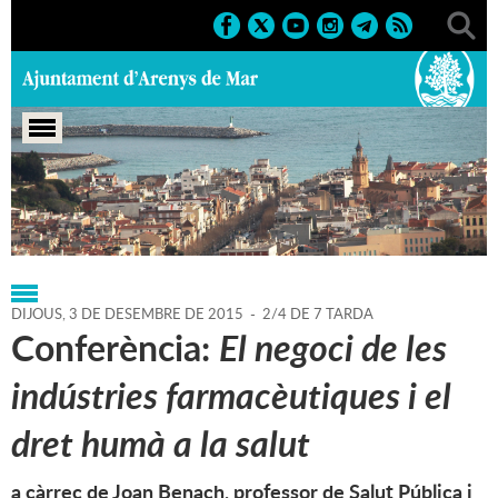
Portada
>
Regidories
>
Cultura
>
Agenda
>
03-12-2015
DIJOUS,
3
DE
DESEMBRE
DE
2015
-
2/4 DE 7 TARDA
Conferència:
El negoci de les
indústries farmacèutiques i el
dret humà a la salut
a càrrec de Joan Benach, professor de Salut Pública i