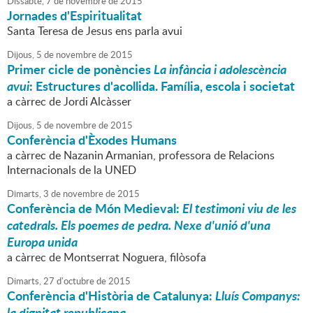
Dissabte,
7
de
novembre
de
2015
Jornades d'Espiritualitat
Santa Teresa de Jesus ens parla avui
Dijous,
5
de
novembre
de
2015
Primer cicle de ponències
La infància i adolescència
avui
: Estructures d'acollida. Família, escola i societat
a càrrec de Jordi Alcàsser
Dijous,
5
de
novembre
de
2015
Conferència d'Èxodes Humans
a càrrec de Nazanin Armanian, professora de Relacions
Internacionals de la UNED
Dimarts,
3
de
novembre
de
2015
Conferència de Món Medieval:
El testimoni viu de les
catedrals. Els poemes de pedra. Nexe d'unió d'una
Europa unida
a càrrec de Montserrat Noguera, filòsofa
Dimarts,
27
d'
octubre
de
2015
Conferència d'Història de Catalunya:
Lluís Companys:
la dignitat republicana