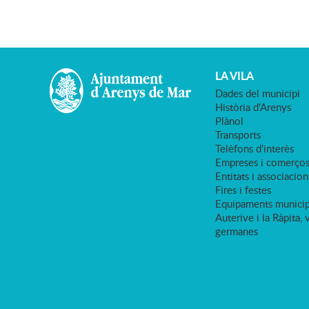
LA VILA
Dades del municipi
Història d'Arenys
Plànol
Transports
Telèfons d'interès
Empreses i comerço
Entitats i associacion
Fires i festes
Equipaments municip
Auterive i la Ràpita, 
germanes