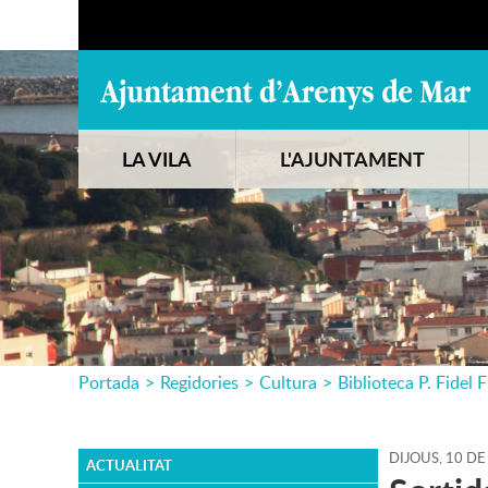
LA VILA
L'AJUNTAMENT
Portada
>
Regidories
>
Cultura
>
Biblioteca P. Fidel F
DIJOUS,
10
DE
ACTUALITAT