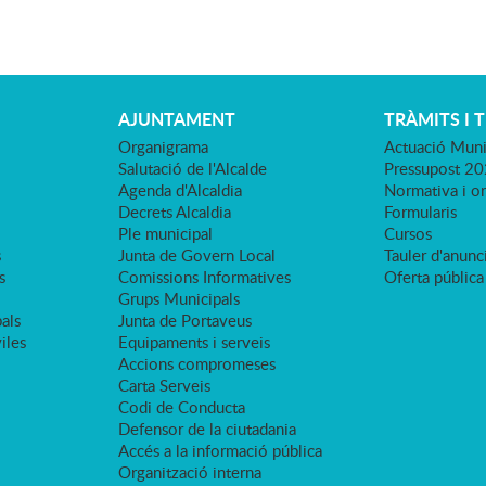
AJUNTAMENT
TRÀMITS I 
Organigrama
Actuació Muni
Salutació de l'Alcalde
Pressupost 2
Agenda d'Alcaldia
Normativa i o
Decrets Alcaldia
Formularis
Ple municipal
Cursos
s
Junta de Govern Local
Tauler d'anunci
s
Comissions Informatives
Oferta pública
Grups Municipals
als
Junta de Portaveus
viles
Equipaments i serveis
Accions compromeses
Carta Serveis
Codi de Conducta
Defensor de la ciutadania
Accés a la informació pública
Organització interna