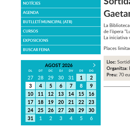
Sortid
NOTÍCIES
Gaeta
AGENDA
BUTLLETÍ MUNICIPAL (ATR)
La Biblioteca
de l'òpera "L
CURSOS
La iniciativa
EXPOSICIONS
Places limita
BUSCAR FEINA
Lloc:
Sortid
AGOST 2026
Organitza:
DL
DT
DC
DJ
DV
DS
DG
Preu:
70 eu
27
28
29
30
31
1
2
3
4
5
6
7
8
9
10
11
12
13
14
15
16
17
18
19
20
21
22
23
24
25
26
27
28
29
30
31
1
2
3
4
5
6