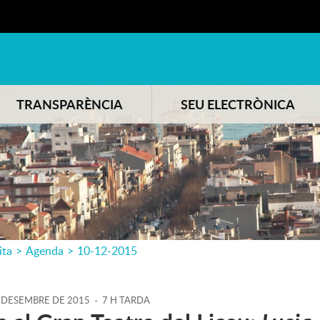
TRANSPARÈNCIA
SEU ELECTRÒNICA
ita
>
Agenda
>
10-12-2015
DESEMBRE
DE
2015
-
7 H TARDA