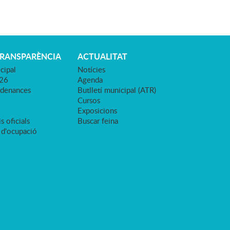
TRANSPARÈNCIA
ACTUALITAT
cipal
Notícies
026
Agenda
rdenances
Butlletí municipal (ATR)
Cursos
Exposicions
s oficials
Buscar feina
 d'ocupació