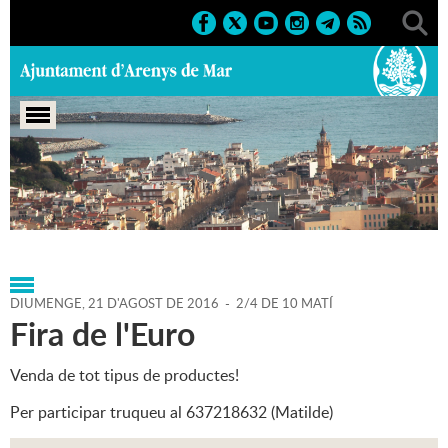
Portada
>
Agenda
>
21-08-
2016
>
Marcs
>
Culturals
>
2016
>
Fires 2016
DIUMENGE,
21
D'
AGOST
DE
2016
-
2/4 DE 10 MATÍ
Fira de l'Euro
Venda de tot tipus de productes!
Per participar truqueu al 637218632 (Matilde)