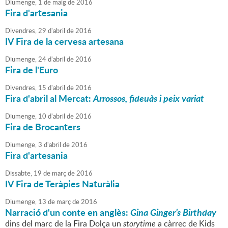
Diumenge,
1
de
maig
de
2016
Fira d'artesania
Divendres,
29
d'
abril
de
2016
IV Fira de la cervesa artesana
Diumenge,
24
d'
abril
de
2016
Fira de l'Euro
Divendres,
15
d'
abril
de
2016
Fira d'abril al Mercat:
Arrossos, fideuàs i peix variat
Diumenge,
10
d'
abril
de
2016
Fira de Brocanters
Diumenge,
3
d'
abril
de
2016
Fira d'artesania
Dissabte,
19
de
març
de
2016
IV Fira de Teràpies Naturàlia
Diumenge,
13
de
març
de
2016
Narració d'un conte en anglès:
Gina Ginger’s Birthday
dins del marc de la Fira Dolça un
storytime
a càrrec de Kids