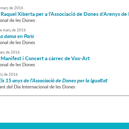
març
de
2016
Raquel Xiberta per a l'Associació de Dones d'Arenys de 
ional de les Dones
e
març
de
2016
a dama en París
ional de les Dones
arç
de
2016
 Manifest i Concert a càrrec de Vox-Art
ional de les Dones
rç
de
2016
Els 15 anys de l'Associació de Dones per la Igualtat
ant del Dia Internacional de les Dones