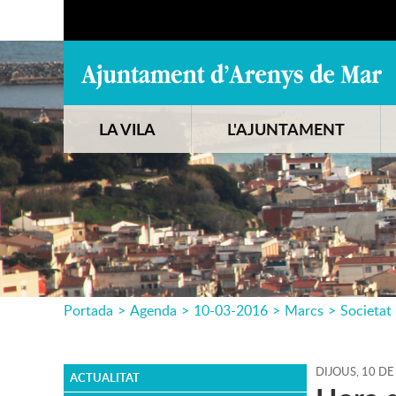
LA VILA
L'AJUNTAMENT
Portada
>
Agenda
>
10-03-2016
>
Marcs
>
Societat
DIJOUS,
10
DE
ACTUALITAT