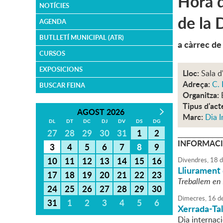
Hora d
NOTÍCIES
de la 
AGENDA
BUTLLETÍ MUNICIPAL (ATR)
a càrrec de
CURSOS
EXPOSICIONS
Lloc:
Sala d
Adreça:
C. 
BUSCAR FEINA
Organitza:
Tipus d'act
AGOST 2026
Marc:
Dia I
DL
DT
DC
DJ
DV
DS
DG
27
28
29
30
31
1
2
INFORMACI
3
4
5
6
7
8
9
10
11
12
13
14
15
16
Divendres,
18
d
Lliurament
17
18
19
20
21
22
23
Treballem en I
24
25
26
27
28
29
30
Dimecres,
16
d
31
1
2
3
4
5
6
Xerrada-Tal
Dia internac