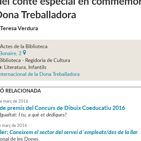
el conte especial en commemora
Dona Treballadora
 Teresa Verdura
'Actes de la Biblioteca
Bonaire, 2
Biblioteca - Regidoria de Cultura
e:
Literatura, Infantils
nternacional de la Dona Treballadora
Ó RELACIONADA
e
març
de
2016
 de premis del Concurs de Dibuix Coeducatiu 2016
gualtat: I tu, a què et dediques?
e
març
de
2016
ler:
Coneixem el sector del servei d´empleats/des de la llar
ional de les Dones