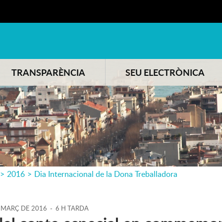
TRANSPARÈNCIA
SEU ELECTRÒNICA
>
2016
>
Dia Internacional de la Dona Treballadora
MARÇ
DE
2016
-
6 H TARDA