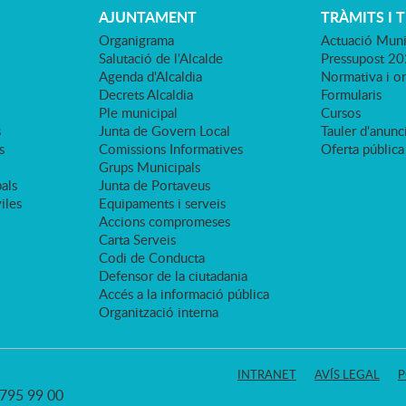
AJUNTAMENT
TRÀMITS I 
Organigrama
Actuació Muni
Salutació de l'Alcalde
Pressupost 2
Agenda d'Alcaldia
Normativa i o
Decrets Alcaldia
Formularis
Ple municipal
Cursos
s
Junta de Govern Local
Tauler d'anunci
s
Comissions Informatives
Oferta pública
Grups Municipals
als
Junta de Portaveus
viles
Equipaments i serveis
Accions compromeses
Carta Serveis
Codi de Conducta
Defensor de la ciutadania
Accés a la informació pública
Organització interna
INTRANET
AVÍS LEGAL
P
3 795 99 00