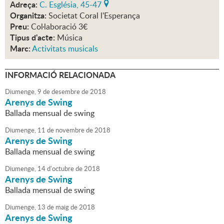
Adreça:
C. Església, 45-47
Organitza:
Societat Coral l'Esperança
Preu:
Col·laboració 3€
Tipus d'acte:
Música
Marc:
Activitats musicals
INFORMACIÓ RELACIONADA
Diumenge,
9
de
desembre
de
2018
Arenys de Swing
Ballada mensual de swing
Diumenge,
11
de
novembre
de
2018
Arenys de Swing
Ballada mensual de swing
Diumenge,
14
d'
octubre
de
2018
Arenys de Swing
Ballada mensual de swing
Diumenge,
13
de
maig
de
2018
Arenys de Swing