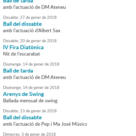
Ball de tarda
amb l'actuació de DM Ateneu
Dissabte,
27
de
gener
de
2018
Ball del dissabte
amb l'actuació d'Albert Sax
Dissabte,
20
de
gener
de
2018
IV Fira Diatònica
Nit de l'escarabat
Diumenge,
14
de
gener
de
2018
Ball de tarda
amb l'actuació de DM Ateneu
Diumenge,
14
de
gener
de
2018
Arenys de Swing
Ballada mensual de swing
Dissabte,
13
de
gener
de
2018
Ball del dissabte
amb l'actuació de Pep i Ma José Músics
Dimecres,
3
de
gener
de
2018