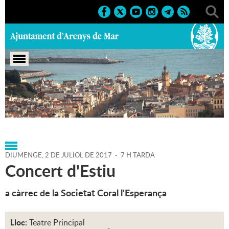
Portada
>
Agenda
>
02-07-
2017
>
Marcs
>
2017
>
Activitats musicals
DIUMENGE,
2
DE
JULIOL
DE
2017
-
7 H TARDA
Concert d'Estiu
a càrrec de la Societat Coral l'Esperança
Lloc:
Teatre Principal