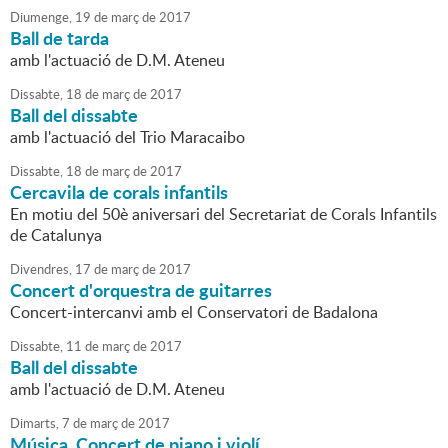
Diumenge,
19
de
març
de
2017
Ball de tarda
amb l'actuació de D.M. Ateneu
Dissabte,
18
de
març
de
2017
Ball del dissabte
amb l'actuació del Trio Maracaibo
Dissabte,
18
de
març
de
2017
Cercavila de corals infantils
En motiu del 50è aniversari del Secretariat de Corals Infantils
de Catalunya
Divendres,
17
de
març
de
2017
Concert d'orquestra de guitarres
Concert-intercanvi amb el Conservatori de Badalona
Dissabte,
11
de
març
de
2017
Ball del dissabte
amb l'actuació de D.M. Ateneu
Dimarts,
7
de
març
de
2017
Música. Concert de piano i violí