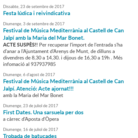
Dissabte,
23
de
setembre
de
2017
Festa lúdica i reivindicativa
Diumenge,
3
de
setembre
de
2017
Festival de Música Mediterrània al Castell de Can
Jalpí amb la Maria del Mar Bonet.
ACTE SUSPÈS!!
Per recuperar l'import de l'entrada s'ha
d'anar a l'Ajuntament d'Arenys de Munt, de dilluns a
divendres de 8,30 a 14,30. i dijous de 16,30 a 19h . Més
infomació al 937937985
Diumenge,
6
d'
agost
de
2017
Festival de Música Mediterrània al Castell de Can
Jalpí. Atenció: Acte ajornat!!!
amb la Maria del Mar Bonet
Diumenge,
23
de
juliol
de
2017
First Dates. Una sarsuela per dos
a càrrec d'Aposta d'Òpera
Diumenge,
16
de
juliol
de
2017
Trobada de batucades