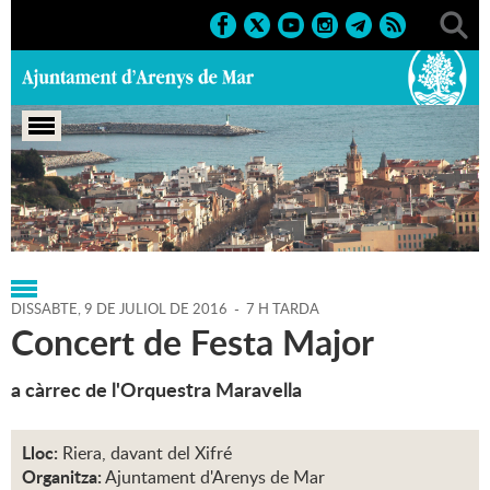
Portada
>
Regidories
>
Cultura
>
Agenda
>
09-07-2016
DISSABTE,
9
DE
JULIOL
DE
2016
-
7 H TARDA
Concert de Festa Major
a càrrec de l'Orquestra Maravella
Lloc:
Riera, davant del Xifré
Organitza:
Ajuntament d'Arenys de Mar