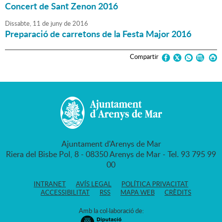
Concert de Sant Zenon 2016
Dissabte,
11
de
juny
de
2016
Preparació de carretons de la Festa Major 2016
Compartir
Ajuntament d'Arenys de Mar
Riera del Bisbe Pol, 8 - 08350 Arenys de Mar - Tel. 93 795 99
00
INTRANET
AVÍS LEGAL
POLÍTICA PRIVACITAT
ACCESSIBILITAT
RSS
MAPA WEB
CRÈDITS
Amb la col·laboració de: