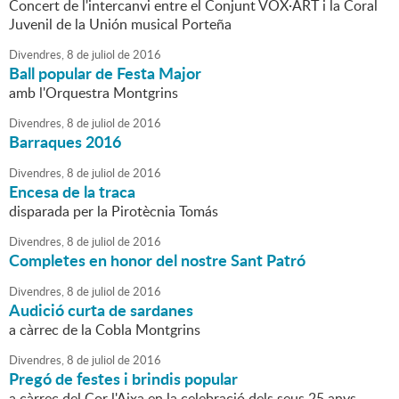
Concert de l'intercanvi entre el Conjunt VOX·ART i la Coral
Juvenil de la Unión musical Porteña
Divendres,
8
de
juliol
de
2016
Ball popular de Festa Major
amb l'Orquestra Montgrins
Divendres,
8
de
juliol
de
2016
Barraques 2016
Divendres,
8
de
juliol
de
2016
Encesa de la traca
disparada per la Pirotècnia Tomás
Divendres,
8
de
juliol
de
2016
Completes en honor del nostre Sant Patró
Divendres,
8
de
juliol
de
2016
Audició curta de sardanes
a càrrec de la Cobla Montgrins
Divendres,
8
de
juliol
de
2016
Pregó de festes i brindis popular
a càrrec del Cor l'Aixa en la celebració dels seus 25 anys