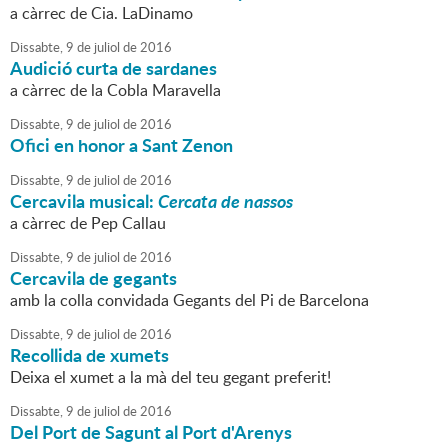
a càrrec de Cia. LaDinamo
Dissabte,
9
de
juliol
de
2016
Audició curta de sardanes
a càrrec de la Cobla Maravella
Dissabte,
9
de
juliol
de
2016
Ofici en honor a Sant Zenon
Dissabte,
9
de
juliol
de
2016
Cercavila musical:
Cercata de nassos
a càrrec de Pep Callau
Dissabte,
9
de
juliol
de
2016
Cercavila de gegants
amb la colla convidada Gegants del Pi de Barcelona
Dissabte,
9
de
juliol
de
2016
Recollida de xumets
Deixa el xumet a la mà del teu gegant preferit!
Dissabte,
9
de
juliol
de
2016
Del Port de Sagunt al Port d'Arenys