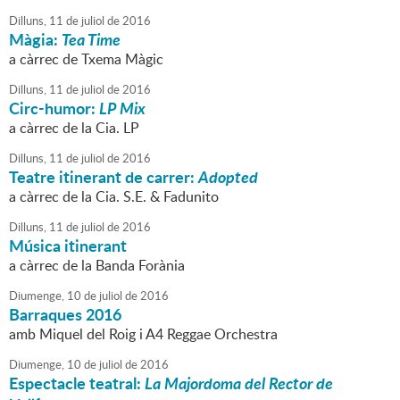
Dilluns,
11
de
juliol
de
2016
Màgia:
Tea Time
a càrrec de Txema Màgic
Dilluns,
11
de
juliol
de
2016
Circ-humor:
LP Mix
a càrrec de la Cia. LP
Dilluns,
11
de
juliol
de
2016
Teatre itinerant de carrer:
Adopted
a càrrec de la Cia. S.E. & Fadunito
Dilluns,
11
de
juliol
de
2016
Música itinerant
a càrrec de la Banda Forània
Diumenge,
10
de
juliol
de
2016
Barraques 2016
amb Miquel del Roig i A4 Reggae Orchestra
Diumenge,
10
de
juliol
de
2016
Espectacle teatral:
La Majordoma del Rector de