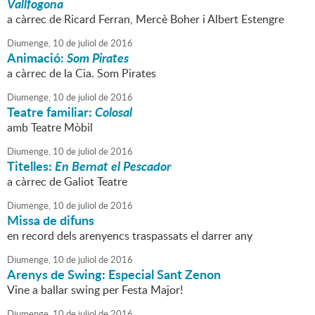
Vallfogona
a càrrec de Ricard Ferran, Mercè Boher i Albert Estengre
Diumenge,
10
de
juliol
de
2016
Animació:
Som Pirates
a càrrec de la Cia. Som Pirates
Diumenge,
10
de
juliol
de
2016
Teatre familiar:
Colosal
amb Teatre Mòbil
Diumenge,
10
de
juliol
de
2016
Titelles:
En Bernat el Pescador
a càrrec de Galiot Teatre
Diumenge,
10
de
juliol
de
2016
Missa de difuns
en record dels arenyencs traspassats el darrer any
Diumenge,
10
de
juliol
de
2016
Arenys de Swing: Especial Sant Zenon
Vine a ballar swing per Festa Major!
Diumenge,
10
de
juliol
de
2016