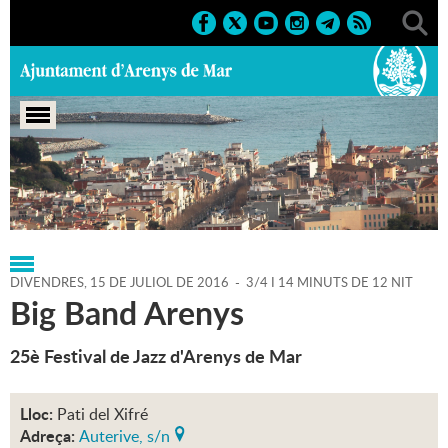
Portada
>
Regidories
>
Cultura
>
Agenda
>
15-07-2016
DIVENDRES,
15
DE
JULIOL
DE
2016
-
3/4 I 14 MINUTS DE 12 NIT
Big Band Arenys
25è Festival de Jazz d'Arenys de Mar
Lloc:
Pati del Xifré
Adreça:
Auterive, s/n