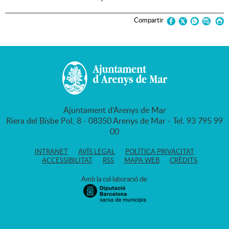
Compartir
Ajuntament d'Arenys de Mar
Riera del Bisbe Pol, 8 - 08350 Arenys de Mar - Tel. 93 795 99
00
INTRANET
AVÍS LEGAL
POLÍTICA PRIVACITAT
ACCESSIBILITAT
RSS
MAPA WEB
CRÈDITS
Amb la col·laboració de: