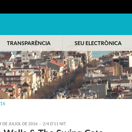
TRANSPARÈNCIA
SEU ELECTRÒNICA
016
9
DE
JULIOL
DE
2016
-
2/4 D'11 NIT