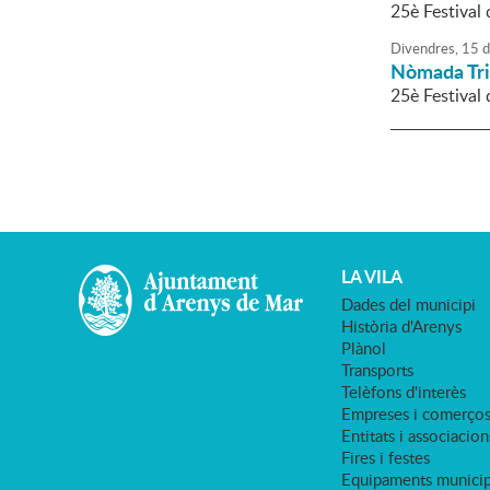
25è Festival
Divendres,
15
d
Nòmada Tr
25è Festival
LA VILA
Dades del municipi
Història d'Arenys
Plànol
Transports
Telèfons d'interès
Empreses i comerço
Entitats i associacion
Fires i festes
Equipaments municip