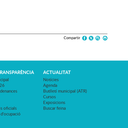
Compartir
TRANSPARÈNCIA
ACTUALITAT
cipal
Notícies
026
Agenda
rdenances
Butlletí municipal (ATR)
Cursos
Exposicions
s oficials
Buscar feina
 d'ocupació