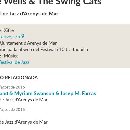
e Wells & The Swing Cats
l de Jazz d'Arenys de Mar
el Xifré
erive, s/n
Ajuntament d'Arenys de Mar
nticipada al web del Festival i 10 € a taquilla
e:
Música
estival de Jazz
Ó RELACIONADA
'
agost
de
2016
eland & Myriam Swanson & Josep M. Farras
 de Jazz d'Arenys de Mar
'
agost
de
2016
 de Jazz d'Arenys de Mar