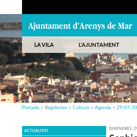
LA VILA
L'AJUNTAMENT
Portada
>
Regidories
>
Cultura
>
Agenda
>
29-07-2
DIVENDRES,
2
ACTUALITAT