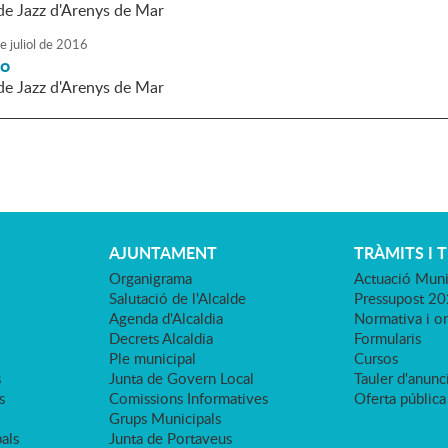
 de Jazz d'Arenys de Mar
e
juliol
de
2016
io
 de Jazz d'Arenys de Mar
AJUNTAMENT
TRÀMITS I 
Organigrama
Actuació Muni
Salutació de l'Alcalde
Pressupost 2
Agenda d'Alcaldia
Normativa i o
Decrets Alcaldia
Formularis
Ple municipal
Cursos
s
Junta de Govern Local
Tauler d'anunci
s
Comissions Informatives
Oferta pública
Grups Municipals
als
Junta de Portaveus