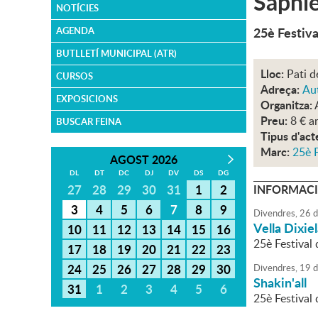
Saphi
NOTÍCIES
25è Festiva
AGENDA
BUTLLETÍ MUNICIPAL (ATR)
Lloc:
Pati d
CURSOS
Adreça:
Aut
EXPOSICIONS
Organitza:
Preu:
8 € a
BUSCAR FEINA
Tipus d'act
Marc:
25è F
AGOST 2026
DL
DT
DC
DJ
DV
DS
DG
27
28
29
30
31
1
2
INFORMACI
3
4
5
6
7
8
9
Divendres,
26
d
Vella Dixi
10
11
12
13
14
15
16
25è Festival
17
18
19
20
21
22
23
24
25
26
27
28
29
30
Divendres,
19
d
Shakin'all
31
1
2
3
4
5
6
25è Festival