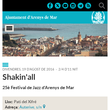
Portada
>
Regidories
>
Cultura
>
Agenda
>
19-08-2016
DIVENDRES,
19
D'
AGOST
DE
2016
-
2/4 D'11 NIT
Shakin'all
25è Festival de Jazz d'Arenys de Mar
Lloc:
Pati del Xifré
Adreça:
Auterive, s/n