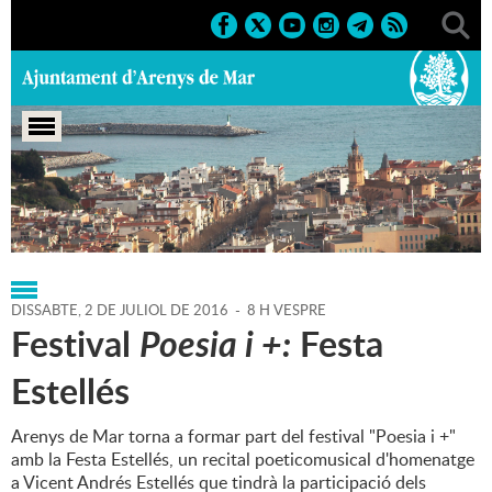
Portada
>
Regidories
>
Cultura
>
Agenda
>
02-07-2016
DISSABTE,
2
DE
JULIOL
DE
2016
-
8 H VESPRE
Festival
Poesia i +:
Festa
Estellés
Arenys de Mar torna a formar part del festival "Poesia i +"
amb la Festa Estellés, un recital poeticomusical d'homenatge
a Vicent Andrés Estellés que tindrà la participació dels