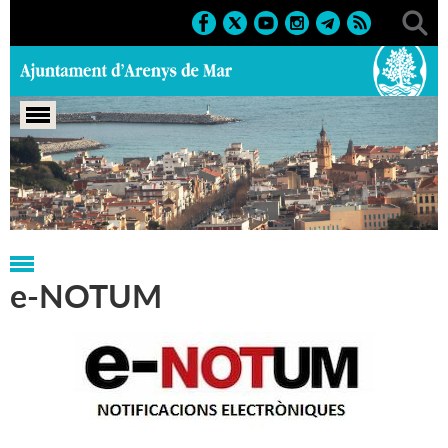
Portada
>
Regidories
>
Organització Administrativa
e-NOTUM