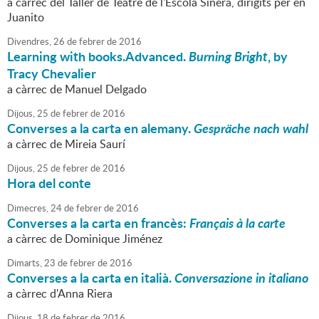
a càrrec del Taller de Teatre de l'Escola Sinera, dirigits per en
Juanito
Divendres,
26
de
febrer
de
2016
Learning with books.Advanced.
Burning Bright
, by
Tracy Chevalier
a càrrec de Manuel Delgado
Dijous,
25
de
febrer
de
2016
Converses a la carta en alemany.
Gespräche nach wahl
a càrrec de Mireia Saurí
Dijous,
25
de
febrer
de
2016
Hora del conte
Dimecres,
24
de
febrer
de
2016
Converses a la carta en francès:
Français à la carte
a càrrec de Dominique Jiménez
Dimarts,
23
de
febrer
de
2016
Converses a la carta en italià.
Conversazione in italiano
a càrrec d'Anna Riera
Dijous,
18
de
febrer
de
2016