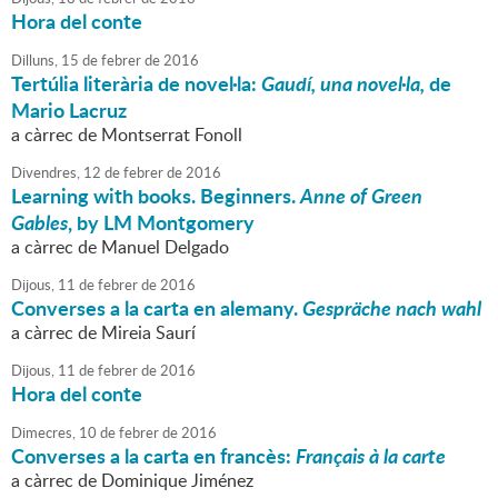
Hora del conte
Dilluns,
15
de
febrer
de
2016
Tertúlia literària de novel·la:
Gaudí, una novel·la,
de
Mario Lacruz
a càrrec de Montserrat Fonoll
Divendres,
12
de
febrer
de
2016
Learning with books. Beginners.
Anne of Green
Gables
, by LM Montgomery
a càrrec de Manuel Delgado
Dijous,
11
de
febrer
de
2016
Converses a la carta en alemany.
Gespräche nach wahl
a càrrec de Mireia Saurí
Dijous,
11
de
febrer
de
2016
Hora del conte
Dimecres,
10
de
febrer
de
2016
Converses a la carta en francès:
Français à la carte
a càrrec de Dominique Jiménez