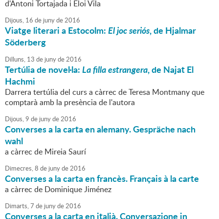
d'Antoni Tortajada i Eloi Vila
Dijous,
16
de
juny
de
2016
Viatge literari a Estocolm:
El joc seriós
, de Hjalmar
Söderberg
Dilluns,
13
de
juny
de
2016
Tertúlia de novel·la:
La filla estrangera
, de Najat El
Hachmi
Darrera tertúlia del curs a càrrec de Teresa Montmany que
comptarà amb la presència de l'autora
Dijous,
9
de
juny
de
2016
Converses a la carta en alemany. Gespräche nach
wahl
a càrrec de Mireia Saurí
Dimecres,
8
de
juny
de
2016
Converses a la carta en francès. Français à la carte
a càrrec de Dominique Jiménez
Dimarts,
7
de
juny
de
2016
Converses a la carta en italià. Conversazione in