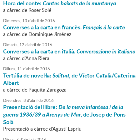
Hora del conte:
Contes baixats de la muntanya
a càrrec de Roser Solé
Dimecres,
13
d'
abril
de
2016
Converses a la carta en francès.
Français à la carte
a càrrec de Dominique Jiménez
Dimarts,
12
d'
abril
de
2016
Converses a la carta en italià.
Conversazione in italiano
a càrrec d'Anna Riera
Dilluns,
11
d'
abril
de
2016
Tertúlia de novel·la:
Solitud
, de Víctor Català/Caterina
Albert
a càrrec de Paquita Zaragoza
Divendres,
8
d'
abril
de
2016
Presentació del llibre:
De la meva infantesa i de la
guerra 1936/39 a Arenys de Mar
, de Josep de Pons
Solà
Presentació a càrrec d'Agustí Espriu
Dijous,
7
d'
abril
de
2016