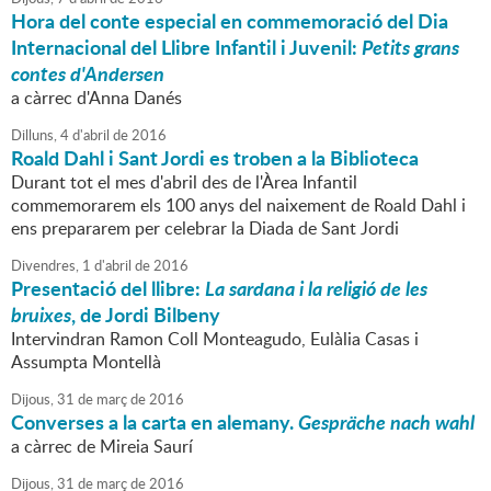
Hora del conte especial en commemoració del Dia
Internacional del Llibre Infantil i Juvenil:
Petits grans
contes d'Andersen
a càrrec d'Anna Danés
Dilluns,
4
d'
abril
de
2016
Roald Dahl i Sant Jordi es troben a la Biblioteca
Durant tot el mes d'abril des de l'Àrea Infantil
commemorarem els 100 anys del naixement de Roald Dahl i
ens prepararem per celebrar la Diada de Sant Jordi
Divendres,
1
d'
abril
de
2016
Presentació del llibre:
La sardana i la religió de les
bruixes
, de Jordi Bilbeny
Intervindran Ramon Coll Monteagudo, Eulàlia Casas i
Assumpta Montellà
Dijous,
31
de
març
de
2016
Converses a la carta en alemany.
Gespräche nach wahl
a càrrec de Mireia Saurí
Dijous,
31
de
març
de
2016