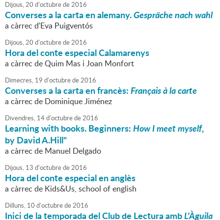
Dijous,
20
d'
octubre
de
2016
Converses a la carta en alemany.
Gespräche nach wahl
a càrrec d'Eva Puigventós
Dijous,
20
d'
octubre
de
2016
Hora del conte especial Calamarenys
a càrrec de Quim Mas i Joan Monfort
Dimecres,
19
d'
octubre
de
2016
Converses a la carta en francès:
Français à la carte
a càrrec de Dominique Jiménez
Divendres,
14
d'
octubre
de
2016
Learning with books. Beginners:
How I meet myself
,
by David A.Hill"
a càrrec de Manuel Delgado
Dijous,
13
d'
octubre
de
2016
Hora del conte especial en anglès
a càrrec de Kids&Us, school of english
Dilluns,
10
d'
octubre
de
2016
Inici de la temporada del Club de Lectura amb
L'Àguila