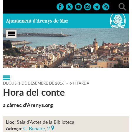
Portada
>
Regidories
>
Cultura
>
Agenda
>
01-12-2016
DIJOUS,
1
DE
DESEMBRE
DE
2016
-
6 H TARDA
Hora del conte
a càrrec d'Arenys.org
Lloc:
Sala d'Actes de la Biblioteca
Adreça:
C. Bonaire, 2