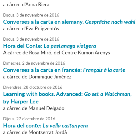
a càrrec d'Anna Riera
Dijous,
3
de
novembre
de
2016
Converses a la carta en alemany.
Gespräche nach wahl
a càrrec d'Eva Puigventós
Dijous,
3
de
novembre
de
2016
Hora del Conte:
La pastanaga viatgera
A càrrec de Rosa Miró, del Centre Kumon Arenys
Dimecres,
2
de
novembre
de
2016
Converses a la carta en francès:
Français à la carte
a càrrec de Dominique Jiménez
Divendres,
28
d'
octubre
de
2016
Learning with books. Advanced:
Go set a Watchman
,
by Harper Lee
a càrrec de Manuel Delgado
Dijous,
27
d'
octubre
de
2016
Hora del conte:
La vella castanyera
a càrrec de Montserrat Jordà