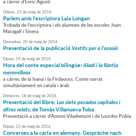
a càrrec d'Enric Agustí
Dilluns,
23
de
maig
de
2016
Parlem amb l'escriptora Laia Longan
Trobada de l'escriptora i els alumnes de les escoles Joan
Maragall i Sinera
Divendres,
20
de
maig
de
2016
Presentació de la publicació
Vestits per a l'ocasió
Dijous,
19
de
maig
de
2016
Hora del conte especial bilingüe:
Aladí i la llàntia
meravellosa
a càrrec de la Ivana i la Firdaouss. Conte narrat
simultàniament en català i àrab
Dimecres,
18
de
maig
de
2016
Presentació del llibre:
Los siete pecados capitales i
altres relats
, de Tomàs Villanueva Tolsa
Presentació a càrrec d'Antoni Vilademunt i de Lourdes Pubia
Dijous,
12
de
maig
de
2016
Converses a la carta en alemany. Gespräche nach