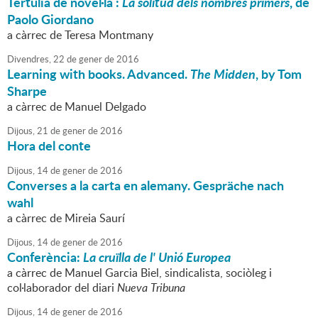
Tertúlia de novel·la :
La solitud dels nombres primers
, de
Paolo Giordano
a càrrec de Teresa Montmany
Divendres,
22
de
gener
de
2016
Learning with books. Advanced.
The Midden
, by Tom
Sharpe
a càrrec de Manuel Delgado
Dijous,
21
de
gener
de
2016
Hora del conte
Dijous,
14
de
gener
de
2016
Converses a la carta en alemany. Gespräche nach
wahl
a càrrec de Mireia Saurí
Dijous,
14
de
gener
de
2016
Conferència:
La cruïlla de l' Unió Europea
a càrrec de Manuel Garcia Biel, sindicalista, sociòleg i
col·laborador del diari
Nueva Tribuna
Dijous,
14
de
gener
de
2016