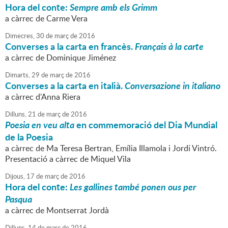
Hora del conte:
Sempre amb els Grimm
a càrrec de Carme Vera
Dimecres,
30
de
març
de
2016
Converses a la carta en francès.
Français à la carte
a càrrec de Dominique Jiménez
Dimarts,
29
de
març
de
2016
Converses a la carta en italià.
Conversazione in italiano
a càrrec d'Anna Riera
Dilluns,
21
de
març
de
2016
Poesia en veu alta
en commemoració del Dia Mundial
de la Poesia
a càrrec de Ma Teresa Bertran, Emília Illamola i Jordi Vintró.
Presentació a càrrec de Miquel Vila
Dijous,
17
de
març
de
2016
Hora del conte:
Les gallines també ponen ous per
Pasqua
a càrrec de Montserrat Jordà
Dilluns,
14
de
març
de
2016