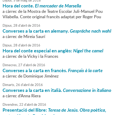
Dijous,
5
de
maig
de
2016
Hora del conte.
El mercader de Marsella
a càrrec de la Mostra de Teatre Escolar Juli-Manuel Pou
Vilabella. Conte original francès adaptat per Roger Pou
Dijous,
28
d'
abril
de
2016
Converses a la carta en alemany.
Gespräche nach wahl
a càrrec de Mireia Saurí
Dijous,
28
d'
abril
de
2016
Hora del conte especial en anglès:
Nigel the camel
a càrrec de la Vicky i la Frances
Dimecres,
27
d'
abril
de
2016
Converses a la carta en francès.
Français à la carte
a càrrec de Dominique Jiménez
Dimarts,
26
d'
abril
de
2016
Converses a la carta en italià.
Conversazione in italiano
a càrrec d'Anna Riera
Divendres,
22
d'
abril
de
2016
Presentació del llibre:
T
eresa de Jesús. Obra poètica
,