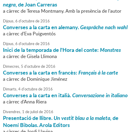
negra
, de Joan Carreras
a càrrec de Teresa Montmany. Amb la presència de l'autor
Dijous,
6
d'
octubre
de
2016
Converses a la carta en alemany.
Gespräche nach wahl
a càrrec d'Eva Puigventós
Dijous,
6
d'
octubre
de
2016
Inici de la temporada de l'Hora del conte:
Monstres
a càrrec de Gisela Llimona
Dimecres,
5
d'
octubre
de
2016
Converses a la carta en francès:
Français à la carte
a càrrec de Dominique Jiménez
Dimarts,
4
d'
octubre
de
2016
Converses a la carta en italià.
Conversazione in italiano
a càrrec d'Anna Riera
Divendres,
1
de
juliol
de
2016
Presentació de llibre.
Un vestit blau a la maleta,
de
Noemí Bibolas. Arola Editors
a càrrec de Jordi Llavina