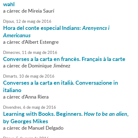
wahl
a càrrec de Mireia Saurí
Dijous,
12
de
maig
de
2016
Hora del conte especial Indians:
Arenyencs i
Americanus
a càrrec d'Albert Estengre
Dimecres,
11
de
maig
de
2016
Converses a la carta en francès. Français à la carte
a càrrec de Dominique Jiménez
Dimarts,
10
de
maig
de
2016
Converses a la carta en italià. Conversazione in
italiano
a càrrec d'Anna Riera
Divendres,
6
de
maig
de
2016
Learning with Books. Beginners.
How to be an alien
,
by Georges Mikes
a càrrec de Manuel Delgado