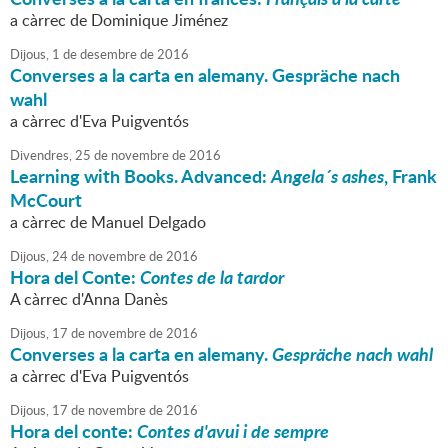
a càrrec de Dominique Jiménez
Dijous,
1
de
desembre
de
2016
Converses a la carta en alemany. Gespräche nach
wahl
a càrrec d'Eva Puigventós
Divendres,
25
de
novembre
de
2016
Learning with Books. Advanced:
Angela´s ashes
, Frank
McCourt
a càrrec de Manuel Delgado
Dijous,
24
de
novembre
de
2016
Hora del Conte:
Contes de la tardor
A càrrec d'Anna Danès
Dijous,
17
de
novembre
de
2016
Converses a la carta en alemany.
Gespräche nach wahl
a càrrec d'Eva Puigventós
Dijous,
17
de
novembre
de
2016
Hora del conte:
Contes d'avui i de sempre