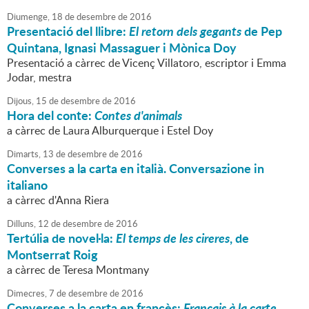
Diumenge,
18
de
desembre
de
2016
Presentació del llibre:
El retorn dels gegants
de Pep
Quintana, Ignasi Massaguer i Mònica Doy
Presentació a càrrec de Vicenç Villatoro, escriptor i Emma
Jodar, mestra
Dijous,
15
de
desembre
de
2016
Hora del conte:
Contes d'animals
a càrrec de Laura Alburquerque i Estel Doy
Dimarts,
13
de
desembre
de
2016
Converses a la carta en italià. Conversazione in
italiano
a càrrec d'Anna Riera
Dilluns,
12
de
desembre
de
2016
Tertúlia de novel·la:
El temps de les cireres
, de
Montserrat Roig
a càrrec de Teresa Montmany
Dimecres,
7
de
desembre
de
2016
Converses a la carta en francès:
Français à la carte