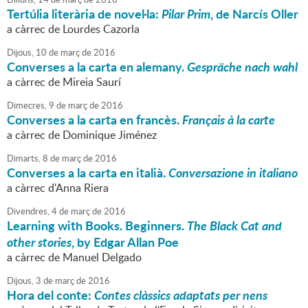
Tertúlia literària de novel·la:
Pilar Prim
, de Narcís Oller
a càrrec de Lourdes Cazorla
Dijous,
10
de
març
de
2016
Converses a la carta en alemany.
Gespräche nach wahl
a càrrec de Mireia Saurí
Dimecres,
9
de
març
de
2016
Converses a la carta en francès.
Français à la carte
a càrrec de Dominique Jiménez
Dimarts,
8
de
març
de
2016
Converses a la carta en italià.
Conversazione in italiano
a càrrec d'Anna Riera
Divendres,
4
de
març
de
2016
Learning with Books. Beginners.
The Black Cat and
other stories
, by Edgar Allan Poe
a càrrec de Manuel Delgado
Dijous,
3
de
març
de
2016
Hora del conte:
Contes clàssics adaptats per nens