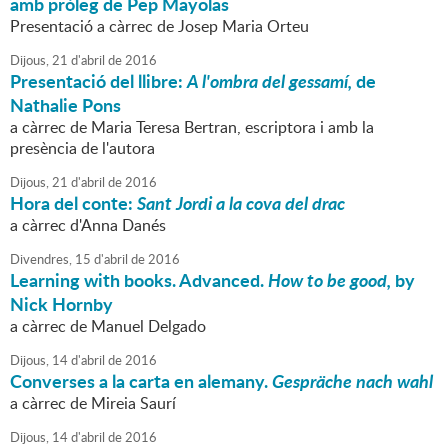
amb pròleg de Pep Mayolas
Presentació a càrrec de Josep Maria Orteu
Dijous,
21
d'
abril
de
2016
Presentació del llibre:
A l'ombra del gessamí,
de
Nathalie Pons
a càrrec de Maria Teresa Bertran, escriptora i amb la
presència de l'autora
Dijous,
21
d'
abril
de
2016
Hora del conte:
Sant Jordi a la cova del drac
a càrrec d'Anna Danés
Divendres,
15
d'
abril
de
2016
Learning with books. Advanced.
How to be good,
by
Nick Hornby
a càrrec de Manuel Delgado
Dijous,
14
d'
abril
de
2016
Converses a la carta en alemany.
Gespräche nach wahl
a càrrec de Mireia Saurí
Dijous,
14
d'
abril
de
2016