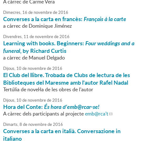
A càrrec de Carme Vera
Dimecres,
16
de
novembre
de
2016
Converses a la carta en francès:
Français à la carte
a càrrec de Dominique Jiménez
Divendres,
11
de
novembre
de
2016
Learning with books. Beginners:
Four weddings and a
funeral
, by Richard Curtis
a càrrec de Manuel Delgado
Dijous,
10
de
novembre
de
2016
El Club del llibre. Trobada de Clubs de lectura de les
Biblioteques del Maresme amb l'autor Rafel Nadal
Tertúlia de novel·la de les obres de l'autor
Dijous,
10
de
novembre
de
2016
Hora del Conte:
És hora d'emb@rcar-se!
A càrrec dels participants al projecte
emb
@rca't
Dimarts,
8
de
novembre
de
2016
Converses a la carta en italià. Conversazione in
italiano