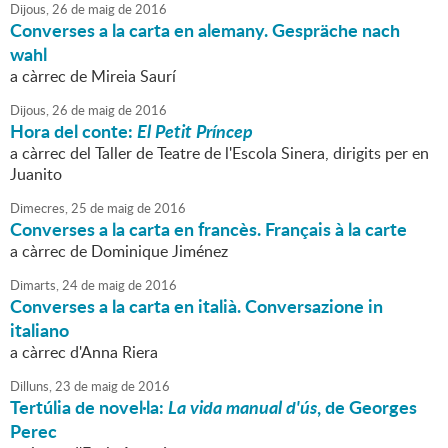
Dijous,
26
de
maig
de
2016
Converses a la carta en alemany. Gespräche nach
wahl
a càrrec de Mireia Saurí
Dijous,
26
de
maig
de
2016
Hora del conte:
El Petit Príncep
a càrrec del Taller de Teatre de l'Escola Sinera, dirigits per en
Juanito
Dimecres,
25
de
maig
de
2016
Converses a la carta en francès. Français à la carte
a càrrec de Dominique Jiménez
Dimarts,
24
de
maig
de
2016
Converses a la carta en italià. Conversazione in
italiano
a càrrec d'Anna Riera
Dilluns,
23
de
maig
de
2016
Tertúlia de novel·la:
La vida manual d'ús
, de Georges
Perec