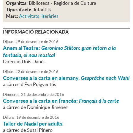
Organitza:
Biblioteca - Regidoria de Cultura
Tipus d'acte:
Infantils
Marc:
Activitats literàries
INFORMACIÓ RELACIONADA
Dijous,
29
de
desembre
de
2016
Anem al Teatre:
Geronimo Stilton: gran retorn a la
fantasia, el nou musical
Direcció Lluís Danés
Dijous,
22
de
desembre
de
2016
Converses a la carta en alemany.
Gespräche nach Wahl
a càrrec d'Eva Puigventós
Dimecres,
21
de
desembre
de
2016
Converses a la carta en francès:
Français à la carte
a càrrec de Dominique Jiménez
Dilluns,
19
de
desembre
de
2016
Taller de Nadal per adults
a càrrec de Sussi Piñero