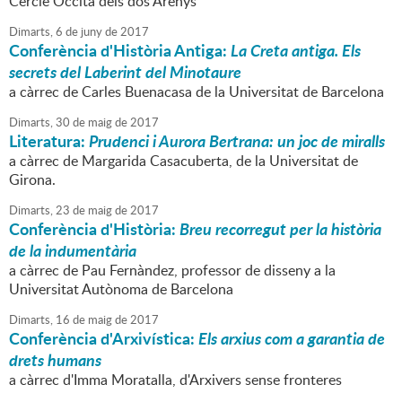
Cercle Occità dels dos Arenys
Dimarts,
6
de
juny
de
2017
Conferència d'Història Antiga:
La Creta antiga. Els
secrets del Laberint del Minotaure
a càrrec de Carles Buenacasa de la Universitat de Barcelona
Dimarts,
30
de
maig
de
2017
Literatura:
Prudenci i Aurora Bertrana: un joc de miralls
a càrrec de Margarida Casacuberta, de la Universitat de
Girona.
Dimarts,
23
de
maig
de
2017
Conferència d'Història:
Breu recorregut per la història
de la indumentària
a càrrec de Pau Fernàndez, professor de disseny a la
Universitat Autònoma de Barcelona
Dimarts,
16
de
maig
de
2017
Conferència d'Arxivística:
Els arxius com a garantia de
drets humans
a càrrec d'Imma Moratalla, d'Arxivers sense fronteres