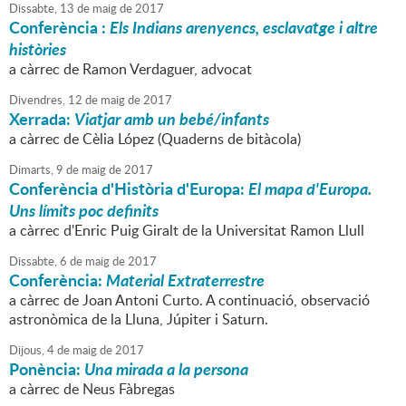
Dissabte,
13
de
maig
de
2017
Conferència :
Els Indians arenyencs, esclavatge i altre
històries
a càrrec de Ramon Verdaguer, advocat
Divendres,
12
de
maig
de
2017
Xerrada:
Viatjar amb un bebé/infants
a càrrec de Cèlia López (Quaderns de bitàcola)
Dimarts,
9
de
maig
de
2017
Conferència d'Història d'Europa:
El mapa d'Europa.
Uns límits poc definits
a càrrec d'Enric Puig Giralt de la Universitat Ramon Llull
Dissabte,
6
de
maig
de
2017
Conferència:
Material Extraterrestre
a càrrec de Joan Antoni Curto. A continuació, observació
astronòmica de la Lluna, Júpiter i Saturn.
Dijous,
4
de
maig
de
2017
Ponència:
Una mirada a la persona
a càrrec de Neus Fàbregas