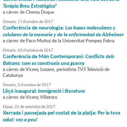
Teràpia Breu Estratègica
"
a càrrec de Chema Duque
Dimarts,
17
d'
octubre
de
2017
Conferència de neurologia:
Las bases moleculares y
celulares de la memoria y de la enfermedad de Alzheimer
a càrrec de Paco Muñoz de la Universitat Pompeu Fabra
Dimarts,
10
d'
octubre
de
2017
Conferència de Món Contemporani:
Conflicte dels
Balcans: com es construeix una guerra
a càrrec de Vicenç Lozano, periodista TV3 Televisió de
Catalunya
Dimarts,
3
d'
octubre
de
2017
Lliçó inaugural:
Immigració i literatura
a càrrec de Vicenç Villatoro
Dijous,
21
de
setembre
de
2017
Xerrada i passejada pel costat de la platja:
Per la teva
salut: ves a peu!