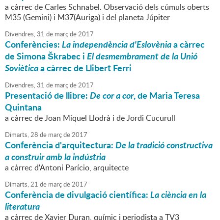
a càrrec de Carles Schnabel. Observació dels cúmuls oberts
M35 (Gemini) i M37(Auriga) i del planeta Júpiter
Divendres,
31
de
març
de
2017
Conferències:
La independència d'Eslovènia
a càrrec
de Simona Škrabec i
El desmembrament de la Unió
Soviètica
a càrrec de Llibert Ferri
Divendres,
31
de
març
de
2017
Presentació de llibre:
De cor a cor
, de Maria Teresa
Quintana
a càrrec de Joan Miquel Llodrà i de Jordi Cucurull
Dimarts,
28
de
març
de
2017
Conferència d'arquitectura:
De la tradició constructiva
a construir amb la indústria
a càrrec d'Antoni Parício, arquitecte
Dimarts,
21
de
març
de
2017
Conferència de divulgació científica:
La ciència en la
literatura
a càrrec de Xavier Duran, químic i periodista a TV3