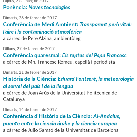
Dijous,
2
de
març
de
2017
Ponència:
Noves tecnologies
Dimarts,
28
de
febrer
de
2017
Conferència de Medi Ambient:
Transparent però vital:
l'aire i la contaminació atmosfèrica
a càrrec de Pere Alzina, ambientòleg
Dilluns,
27
de
febrer
de
2017
Conferència quaresmal:
Els reptes del Papa Francesc
a càrrec de Mn. Francesc Romeu, capellà i periodista
Dimarts,
21
de
febrer
de
2017
Història de la Ciència:
Eduard Fontserè, la meteorologia
al servei del país i de la llengua
a càrrec de Joan Arús de la Universitat Politècnica de
Catalunya
Dimarts,
14
de
febrer
de
2017
Conferència d'Història de la Ciència:
Al-Andalus,
puente entre la ciencia árabe y la ciencia europea
a càrrec de Julio Samsó de la Universitat de Barcelona