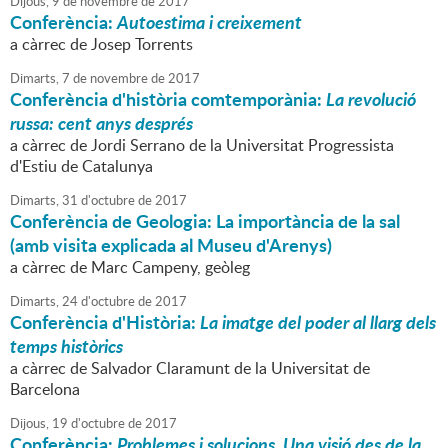
Dijous,
9
de
novembre
de
2017
Conferència:
Autoestima i creixement
a càrrec de Josep Torrents
Dimarts,
7
de
novembre
de
2017
Conferència d'història comtemporània:
La revolució
russa: cent anys després
a càrrec de Jordi Serrano de la Universitat Progressista
d'Estiu de Catalunya
Dimarts,
31
d'
octubre
de
2017
Conferència de Geologia: La importància de la sal
(amb visita explicada al Museu d'Arenys)
a càrrec de Marc Campeny, geòleg
Dimarts,
24
d'
octubre
de
2017
Conferència d'Història:
La imatge del poder al llarg dels
temps històrics
a càrrec de Salvador Claramunt de la Universitat de
Barcelona
Dijous,
19
d'
octubre
de
2017
Conferència:
Problemes i solucions. Una visió des de la