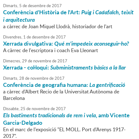
Dimarts,
5
de
desembre
de
2017
Conferència d'Història de l'Art:
Puig i Cadafalch, teixit
i arquitectura
a càrrec de Joan Miquel Llodrà, historiador de l'art
Divendres,
1
de
desembre
de
2017
Xerrada divulgativa:
Qué m'impedeix aconseguir-ho?
A càrrec de l'escriptora i coach Eva Lleonart
Dimecres,
29
de
novembre
de
2017
Xerrada - col·loqui:
Subministraments bàsics a la llar
Dimarts,
28
de
novembre
de
2017
Conferència de geografia humana:
La gentrificació
a càrrec d'Albert Recio de la Universitat Autònoma de
Barcelona
Dissabte,
25
de
novembre
de
2017
Els bastiments tradicionals de rem i vela
, amb Vicente
Garcia-Delgado
En el marc de l'exposició "EL MOLL. Port d'Arenys 1917-
2017".