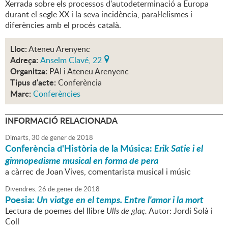
Xerrada sobre els processos d'autodeterminació a Europa
durant el segle XX i la seva incidència, paral·lelismes i
diferències amb el procés català.
Lloc:
Ateneu Arenyenc
Adreça:
Anselm Clavé, 22
Organitza:
PAI i Ateneu Arenyenc
Tipus d'acte:
Conferència
Marc:
Conferències
INFORMACIÓ RELACIONADA
Dimarts,
30
de
gener
de
2018
Conferència d'Història de la Música:
Erik Satie i el
gimnopedisme musical en forma de pera
a càrrec de Joan Vives, comentarista musical i músic
Divendres,
26
de
gener
de
2018
Poesia:
Un viatge en el temps. Entre l'amor i la mort
Lectura de poemes del llibre
Ulls de glaç.
Autor: Jordi Solà i
Coll