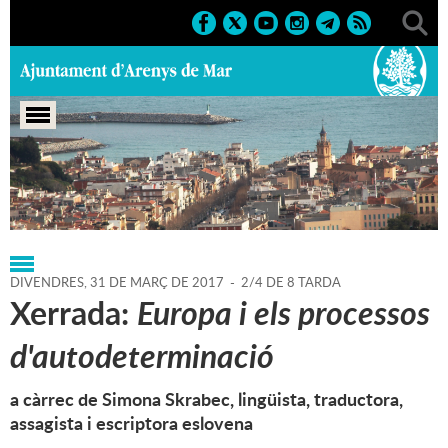
Portada
>
Regidories
>
Cultura
>
Agenda
>
31-03-2017
DIVENDRES,
31
DE
MARÇ
DE
2017
-
2/4 DE 8 TARDA
Xerrada:
Europa i els processos
d'autodeterminació
a càrrec de Simona Skrabec, lingüista, traductora,
assagista i escriptora eslovena