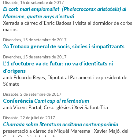
Dissabte,
16
de
setembre
de
2017
El corb marí emplomallat (Phalacrocorax aristotelis) al
Maresme, quatre anys d'estudi
Xerrada a càrrec d´Enric Badosa i visita al dormidor de corbs
marins
Divendres,
15
de
setembre
de
2017
2a Trobada general de socis, sòcies i simpatitzants
Divendres,
15
de
setembre
de
2017
L'1 d'octubre va de futur; no va d'identitats ni
d'orígens
amb Eduardo Reyes, Diputat al Parlament i expresident de
Súmate
Dissabte,
2
de
setembre
de
2017
Conferència
Camí cap al referèndum
amb Vicent Partal, Cesc Iglésies i Xevi Safont-Tria
Dissabte,
22
de
juliol
de
2017
Charrada sobre literatura occitana contemporània
presentació a càrrec de Miquèl Maresma i Xavier Majó, del