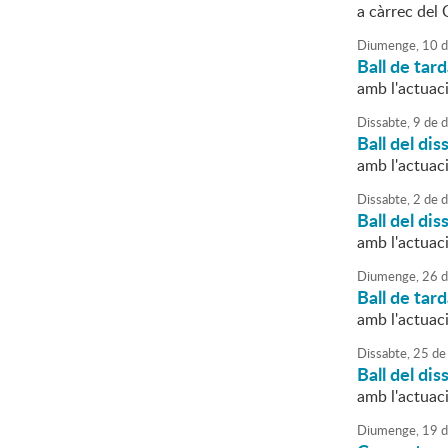
a càrrec del
Diumenge,
10
d
Ball de tar
amb l'actua
Dissabte,
9
de
d
Ball del dis
amb l'actua
Dissabte,
2
de
d
Ball del dis
amb l'actua
Diumenge,
26
d
Ball de tar
amb l'actua
Dissabte,
25
de
Ball del dis
amb l'actuac
Diumenge,
19
d