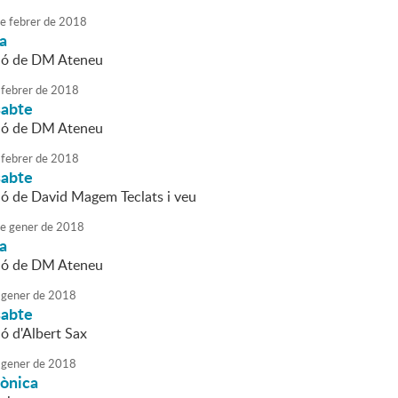
e
febrer
de
2018
da
ció de DM Ateneu
febrer
de
2018
sabte
ció de DM Ateneu
febrer
de
2018
sabte
ió de David Magem Teclats i veu
e
gener
de
2018
da
ció de DM Ateneu
gener
de
2018
sabte
ó d'Albert Sax
gener
de
2018
tònica