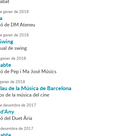
rabat
e
gener
de
2018
da
ció de DM Ateneu
e
gener
de
2018
Swing
ual de swing
gener
de
2018
sabte
ió de Pep i Ma José Músics
gener
de
2018
lau de la Música de Barcelona
os de la música del cine
e
desembre
de
2017
 d'Any
ió del Duet Ària
desembre
de
2017
sabte