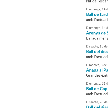
Nit de l'esca
Diumenge,
14
d
Ball de tar
amb l'actua
Diumenge,
14
d
Arenys de 
Ballada mens
Dissabte,
13
de
Ball del dis
amb l'actuac
Dimecres,
3
de
Anada al Pa
Grandes éxit
Diumenge,
31
d
Ball de Cap
amb l'actuac
Dissabte,
23
de
Ball del dis