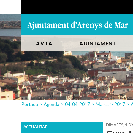
LA VILA
L'AJUNTAMENT
Portada
>
Agenda
>
04-04-2017
>
Marcs
>
2017
>
A
DIMARTS,
4
D'
ACTUALITAT