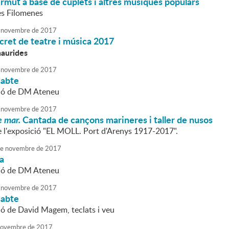
mut a base de cuplets i altres músiques populars
es Filomenes
novembre
de
2017
cret de teatre i música 2017
haurides
novembre
de
2017
sabte
ció de DM Ateneu
novembre
de
2017
 mar.
Cantada de cançons marineres i taller de nusos
e l'exposició "EL MOLL. Port d'Arenys 1917-2017".
e
novembre
de
2017
da
ció de DM Ateneu
novembre
de
2017
sabte
ió de David Magem, teclats i veu
ovembre
de
2017