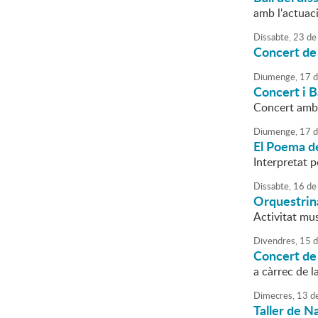
amb l'actua
Dissabte,
23
de
Concert de 
Diumenge,
17
d
Concert i B
Concert amb 
Diumenge,
17
d
El Poema d
Interpretat p
Dissabte,
16
de
Orquestri
Activitat mu
Divendres,
15
d
Concert de
a càrrec de l
Dimecres,
13
d
Taller de N