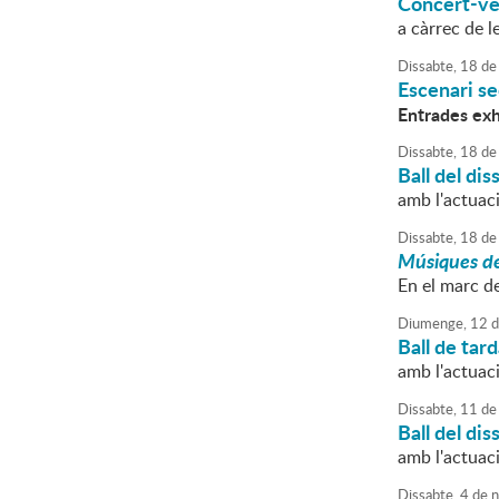
Concert-ver
a càrrec de l
Dissabte,
18
de
Escenari se
Entrades ex
Dissabte,
18
de
Ball del dis
amb l'actua
Dissabte,
18
de
Músiques de
En el marc d
Diumenge,
12
d
Ball de tar
amb l'actua
Dissabte,
11
de
Ball del dis
amb l'actuac
Dissabte,
4
de
n