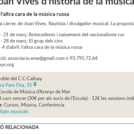
oan Vives d'història de la músic
l'altra cara de la música russa
 a càrrec de Joan Vives, flautista i divulgador musical. La propos
a - 21 de març: Antecedents i naixement del nacionalisme rus
 - 28 de març: El grup dels cinc
 4 d'abril: l'altra cara de la música russa
ió: associacio.ema@gmail.com o 93.795.72.64
ys.org
oble del C.C.Calisay
ra Pare Fita, 31
Escola de Música d'Arenys de Mar
l curs sencer (30€ per als socis de l'Escola) - 12€ les sessions ind
e:
Cursos, Música, Conferència
itats musicals
Ó RELACIONADA