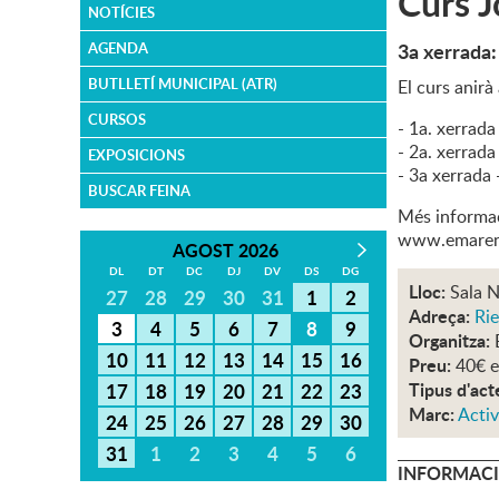
Curs J
NOTÍCIES
3a xerrada: 
AGENDA
BUTLLETÍ MUNICIPAL (ATR)
El curs anirà
CURSOS
- 1a. xerrad
- 2a. xerrada
EXPOSICIONS
- 3a xerrada -
BUSCAR FEINA
Més informac
www.emaren
AGOST 2026
DL
DT
DC
DJ
DV
DS
DG
Lloc:
Sala N
27
28
29
30
31
1
2
Adreça:
Rie
3
4
5
6
7
8
9
Organitza:
10
11
12
13
14
15
16
Preu:
40€ e
Tipus d'act
17
18
19
20
21
22
23
Marc:
Activ
24
25
26
27
28
29
30
31
1
2
3
4
5
6
INFORMACI