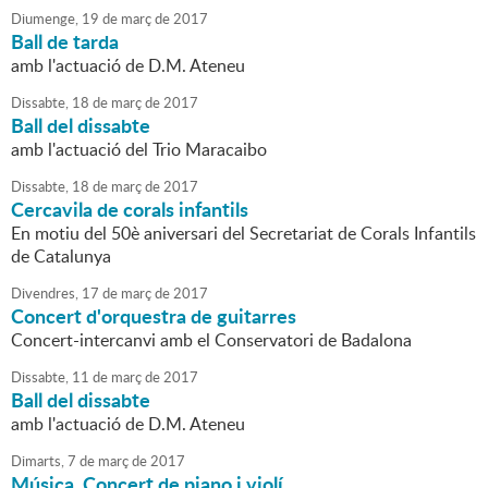
Diumenge,
19
de
març
de
2017
Ball de tarda
amb l'actuació de D.M. Ateneu
Dissabte,
18
de
març
de
2017
Ball del dissabte
amb l'actuació del Trio Maracaibo
Dissabte,
18
de
març
de
2017
Cercavila de corals infantils
En motiu del 50è aniversari del Secretariat de Corals Infantils
de Catalunya
Divendres,
17
de
març
de
2017
Concert d'orquestra de guitarres
Concert-intercanvi amb el Conservatori de Badalona
Dissabte,
11
de
març
de
2017
Ball del dissabte
amb l'actuació de D.M. Ateneu
Dimarts,
7
de
març
de
2017
Música. Concert de piano i violí