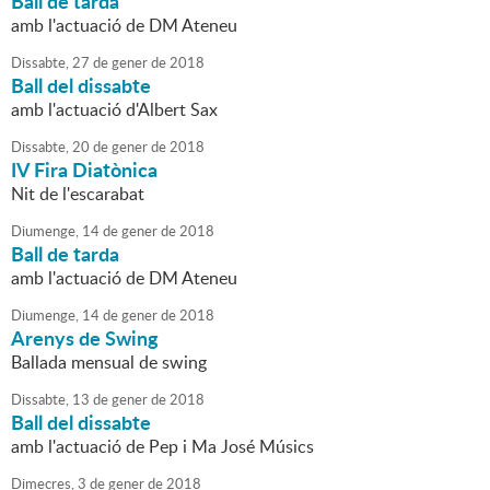
Ball de tarda
amb l'actuació de DM Ateneu
Dissabte,
27
de
gener
de
2018
Ball del dissabte
amb l'actuació d'Albert Sax
Dissabte,
20
de
gener
de
2018
IV Fira Diatònica
Nit de l'escarabat
Diumenge,
14
de
gener
de
2018
Ball de tarda
amb l'actuació de DM Ateneu
Diumenge,
14
de
gener
de
2018
Arenys de Swing
Ballada mensual de swing
Dissabte,
13
de
gener
de
2018
Ball del dissabte
amb l'actuació de Pep i Ma José Músics
Dimecres,
3
de
gener
de
2018