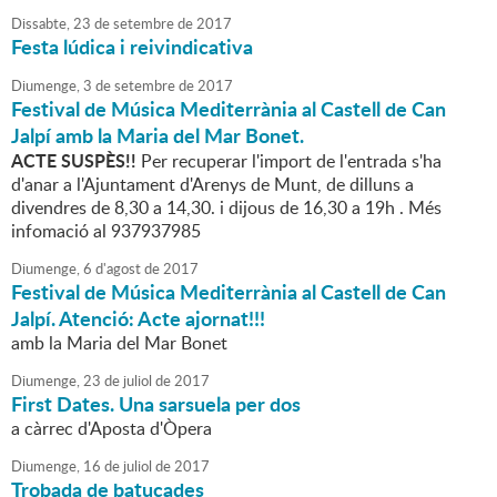
Dissabte,
23
de
setembre
de
2017
Festa lúdica i reivindicativa
Diumenge,
3
de
setembre
de
2017
Festival de Música Mediterrània al Castell de Can
Jalpí amb la Maria del Mar Bonet.
ACTE SUSPÈS!!
Per recuperar l'import de l'entrada s'ha
d'anar a l'Ajuntament d'Arenys de Munt, de dilluns a
divendres de 8,30 a 14,30. i dijous de 16,30 a 19h . Més
infomació al 937937985
Diumenge,
6
d'
agost
de
2017
Festival de Música Mediterrània al Castell de Can
Jalpí. Atenció: Acte ajornat!!!
amb la Maria del Mar Bonet
Diumenge,
23
de
juliol
de
2017
First Dates. Una sarsuela per dos
a càrrec d'Aposta d'Òpera
Diumenge,
16
de
juliol
de
2017
Trobada de batucades