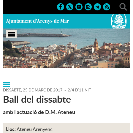
Portada
>
Agenda
>
25-03-
2017
>
Marcs
>
2017
>
Activitats musicals
DISSABTE,
25
DE
MARÇ
DE
2017
-
2/4 D'11 NIT
Ball del dissabte
amb l'actuació de D.M. Ateneu
Lloc:
Ateneu Arenyenc