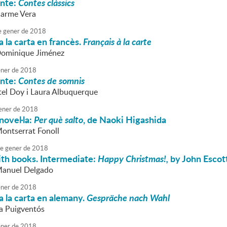
onte:
Contes clàssics
Carme Vera
e
gener
de
2018
 la carta en francès.
Français à la carte
Dominique Jiménez
ner
de
2018
onte:
Contes de somnis
stel Doy i Laura Albuquerque
ener
de
2018
novel·la:
Per què salto
, de Naoki Higashida
Montserrat Fonoll
e
gener
de
2018
ith books. Intermediate:
Happy Christmas!,
by John Escot
Manuel Delgado
ner
de
2018
 la carta en alemany.
Gespräche nach Wahl
va Puigventós
ner
de
2018