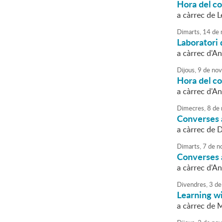
Hora del c
a càrrec de L
Dimarts,
14
de
Laboratori 
a càrrec d'A
Dijous,
9
de
nov
Hora del c
a càrrec d'A
Dimecres,
8
de
Converses a
a càrrec de 
Dimarts,
7
de
n
Converses a 
a càrrec d'A
Divendres,
3
de
Learning w
a càrrec de 