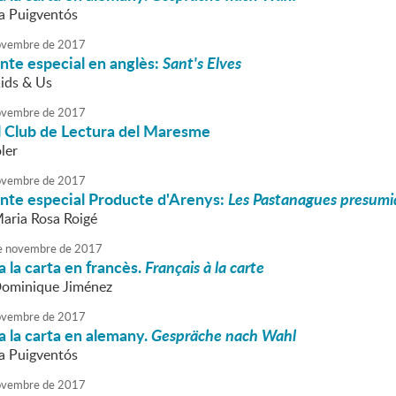
va Puigventós
vembre
de
2017
nte especial en anglès:
Sant's Elves
Kids & Us
vembre
de
2017
l Club de Lectura del Maresme
ler
vembre
de
2017
onte especial Producte d'Arenys:
Les Pastanagues presumid
Maria Rosa Roigé
e
novembre
de
2017
 la carta en francès.
Français à la carte
Dominique Jiménez
vembre
de
2017
 la carta en alemany.
Gespräche nach Wahl
va Puigventós
vembre
de
2017