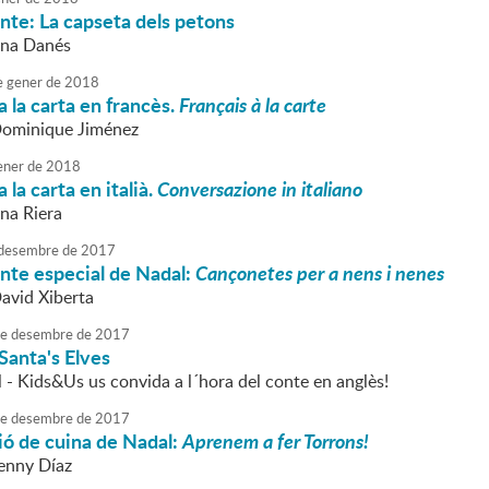
nte: La capseta dels petons
nna Danés
e
gener
de
2018
 la carta en francès.
Français à la carte
Dominique Jiménez
ener
de
2018
la carta en italià.
Conversazione in italiano
nna Riera
desembre
de
2017
nte especial de Nadal:
Cançonetes per a nens i nenes
David Xiberta
e
desembre
de
2017
Santa's Elves
 - Kids&Us us convida a l´hora del conte en anglès!
e
desembre
de
2017
ó de cuina de Nadal:
Aprenem a fer Torrons!
Jenny Díaz