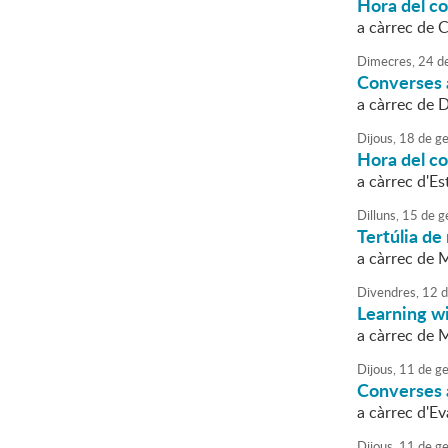
Hora del c
a càrrec de 
Dimecres,
24
d
Converses a
a càrrec de 
Dijous,
18
de
ge
Hora del c
a càrrec d'E
Dilluns,
15
de
g
Tertúlia de 
a càrrec de 
Divendres,
12
d
Learning w
a càrrec de 
Dijous,
11
de
ge
Converses a
a càrrec d'E
Dijous,
11
de
ge