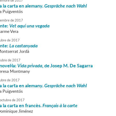
embre
de
2017
 la carta en alemany.
Gespräche nach Wahl
va Puigventós
embre
de
2017
onte:
Vet aquí una vegada
Carme Vera
ubre
de
2017
onte:
La castanyada
Montserrat Jordà
tubre
de
2017
novel·la:
Vida privada
, de Josep M. De Sagarra
 Teresa Montmany
ubre
de
2017
 la carta en alemany.
Gespräche nach Wahl
va Puigventós
octubre
de
2017
 la carta en francès.
Français à la carte
Dominique Jiménez