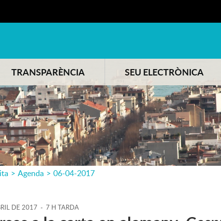
TRANSPARÈNCIA
SEU ELECTRÒNICA
ita
>
Agenda
>
06-04-2017
RIL
DE
2017
-
7 H TARDA