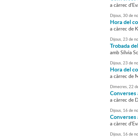
a càrrec d'E
Dijous,
30
de
no
Hora del co
a càrrec de 
Dijous,
23
de
no
Trobada de
amb Sílvia So
Dijous,
23
de
no
Hora del c
a càrrec de 
Dimecres,
22
d
Converses a
a càrrec de 
Dijous,
16
de
no
Converses a
a càrrec d'E
Dijous,
16
de
no