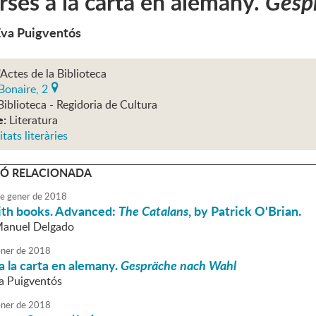
ses a la carta en alemany.
Gesp
Eva Puigventós
'Actes de la Biblioteca
Bonaire, 2
Biblioteca - Regidoria de Cultura
e:
Literatura
itats literàries
Ó RELACIONADA
e
gener
de
2018
ith books. Advanced:
The Catalans
, by Patrick O'Brian.
Manuel Delgado
ner
de
2018
 la carta en alemany.
Gespräche nach Wahl
va Puigventós
ner
de
2018