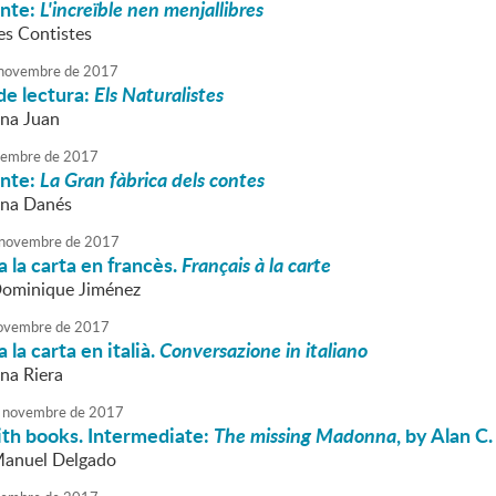
onte:
L'increïble nen menjallibres
es Contistes
novembre
de
2017
de lectura:
Els Naturalistes
nna Juan
embre
de
2017
onte:
La Gran fàbrica dels contes
nna Danés
novembre
de
2017
 la carta en francès.
Français à la carte
Dominique Jiménez
ovembre
de
2017
la carta en italià.
Conversazione in italiano
nna Riera
novembre
de
2017
ith books. Intermediate:
The missing Madonna
, by Alan C
Manuel Delgado