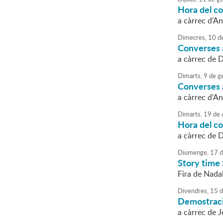
Hora del co
a càrrec d'A
Dimecres,
10
d
Converses a
a càrrec de 
Dimarts,
9
de
g
Converses a 
a càrrec d'A
Dimarts,
19
de
Hora del co
a càrrec de 
Diumenge,
17
d
Story time 
Fira de Nadal
Divendres,
15
d
Demostraci
a càrrec de 