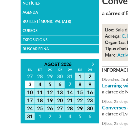
Conver
NOTÍCIES
a càrrec d'
AGENDA
BUTLLETÍ MUNICIPAL (ATR)
Lloc:
Sala d
CURSOS
Adreça:
C. 
EXPOSICIONS
Organitza:
Tipus d'act
BUSCAR FEINA
Marc:
Activ
AGOST 2026
INFORMACI
DL
DT
DC
DJ
DV
DS
DG
27
28
29
30
31
1
2
Divendres,
26
d
3
4
5
6
7
8
9
Learning w
a càrrec de 
10
11
12
13
14
15
16
17
18
19
20
21
22
23
Dijous,
25
de
ge
Converses a
24
25
26
27
28
29
30
a càrrec d'E
31
1
2
3
4
5
6
Dijous,
25
de
ge