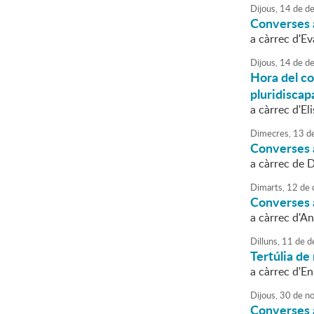
Dijous,
14
de
de
Converses a
a càrrec d'E
Dijous,
14
de
de
Hora del co
pluridiscap
a càrrec d'El
Dimecres,
13
d
Converses a
a càrrec de 
Dimarts,
12
de
Converses a 
a càrrec d'A
Dilluns,
11
de
d
Tertúlia de 
a càrrec d'En
Dijous,
30
de
no
Converses a