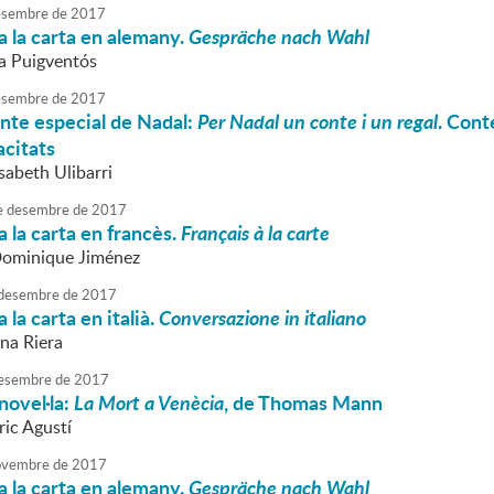
sembre
de
2017
 la carta en alemany.
Gespräche nach Wahl
va Puigventós
sembre
de
2017
nte especial de Nadal:
Per Nadal un conte i un regal
. Cont
acitats
isabeth Ulibarri
e
desembre
de
2017
 la carta en francès.
Français à la carte
Dominique Jiménez
desembre
de
2017
la carta en italià.
Conversazione in italiano
nna Riera
esembre
de
2017
novel·la:
La Mort a Venècia
, de Thomas Mann
ric Agustí
vembre
de
2017
 la carta en alemany.
Gespräche nach Wahl