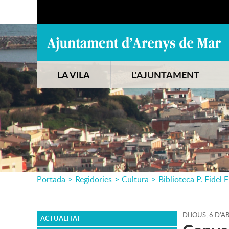
LA VILA
L'AJUNTAMENT
Portada
>
Regidories
>
Cultura
>
Biblioteca P. Fidel F
DIJOUS,
6
D'
AB
ACTUALITAT