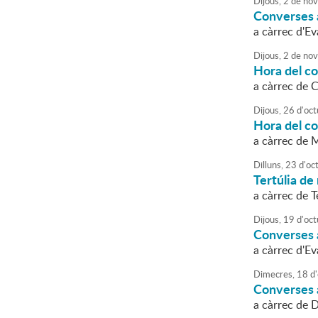
Dijous,
2
de
nov
Converses a
a càrrec d'E
Dijous,
2
de
nov
Hora del c
a càrrec de 
Dijous,
26
d'
oct
Hora del c
a càrrec de 
Dilluns,
23
d'
oc
Tertúlia de 
a càrrec de
Dijous,
19
d'
oct
Converses a
a càrrec d'E
Dimecres,
18
d'
Converses a
a càrrec de 